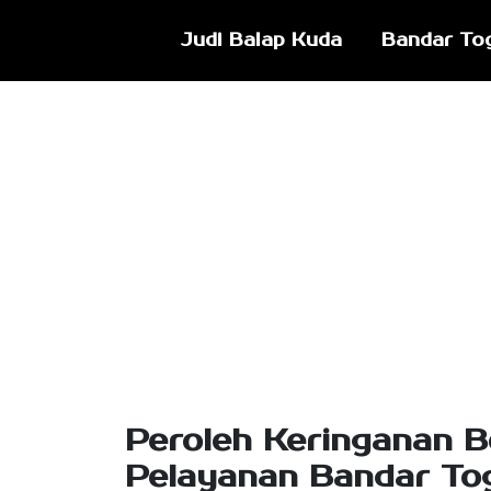
Skip
to
Judi Balap Kuda
Bandar To
content
Peroleh Keringanan B
Pelayanan Bandar Tog