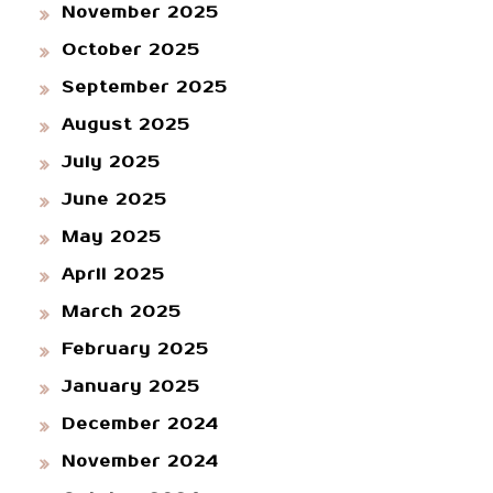
November 2025
October 2025
September 2025
August 2025
July 2025
June 2025
May 2025
April 2025
March 2025
February 2025
January 2025
December 2024
November 2024