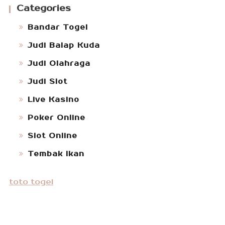
Categories
Bandar Togel
Judi Balap Kuda
Judi Olahraga
Judi Slot
Live Kasino
Poker Online
Slot Online
Tembak Ikan
toto togel