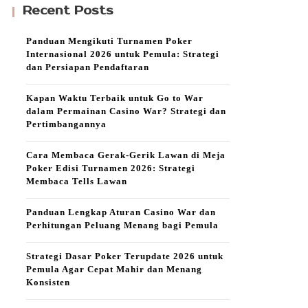
Recent Posts
Panduan Mengikuti Turnamen Poker
Internasional 2026 untuk Pemula: Strategi
dan Persiapan Pendaftaran
Kapan Waktu Terbaik untuk Go to War
dalam Permainan Casino War? Strategi dan
Pertimbangannya
Cara Membaca Gerak-Gerik Lawan di Meja
Poker Edisi Turnamen 2026: Strategi
Membaca Tells Lawan
Panduan Lengkap Aturan Casino War dan
Perhitungan Peluang Menang bagi Pemula
Strategi Dasar Poker Terupdate 2026 untuk
Pemula Agar Cepat Mahir dan Menang
Konsisten