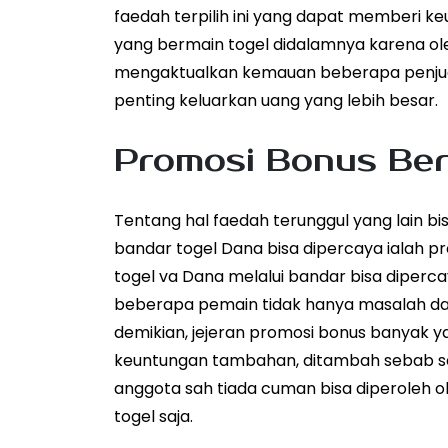
faedah terpilih ini yang dapat memberi ke
yang bermain togel didalamnya karena ol
mengaktualkan kemauan beberapa penjudi 
penting keluarkan uang yang lebih besar.
Promosi Bonus Ber
Tentang hal faedah terunggul yang lain bi
bandar togel Dana bisa dipercaya ialah 
togel va Dana melalui bandar bisa diperc
beberapa pemain tidak hanya masalah d
demikian, jejeran promosi bonus banyak y
keuntungan tambahan, ditambah sebab se
anggota sah tiada cuman bisa diperoleh 
togel saja.