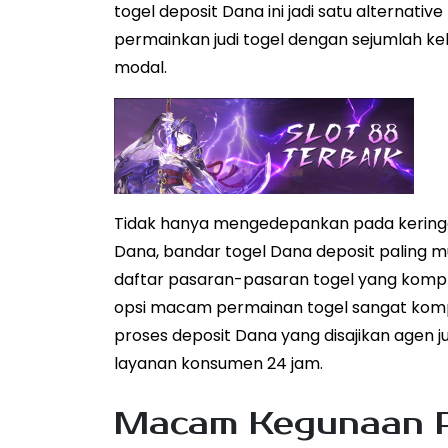
togel deposit Dana ini jadi satu alternativ
permainkan judi togel dengan sejumlah kel
modal.
Tidak hanya mengedepankan pada kerin
Dana, bandar togel Dana deposit paling 
daftar pasaran-pasaran togel yang kompl
opsi macam permainan togel sangat kompl
proses deposit Dana yang disajikan agen j
layanan konsumen 24 jam.
Macam Kegunaan Pa