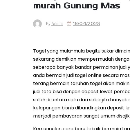
murah Gunung Mas
18/04/2023
By
Admin
Togel yang mula-mula begitu sukar dimainka
sekarang demikian mempermudah dengan 
seberapa banyak bandar permainan judi y
anda bermain judi togel online secara mas
terang bermain taruhan togel akan mak
judi toto bisa dengan deposit lewat pemba
salah di antara satu dari sebegitu banyak
kelapangan bisnis dibandingkan deposit le
menjadi pembayaran sangat umum disajikan
Kemunculan cara baru teknik bermain toge