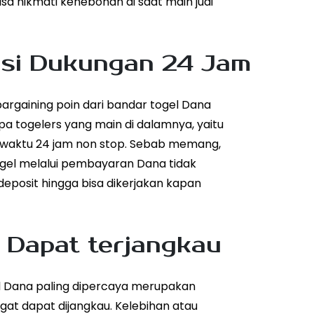
bisa nikmati kehebohan di saat main judi
asi Dukungan 24 Jam
bargaining poin dari bandar togel Dana
a togelers yang main di dalamnya, yaitu
 waktu 24 jam non stop. Sebab memang,
togel melalui pembayaran Dana tidak
deposit hingga bisa dikerjakan kapan
t Dapat terjangkau
el Dana paling dipercaya merupakan
ngat dapat dijangkau. Kelebihan atau