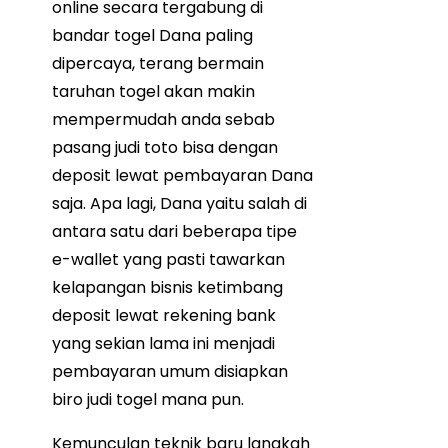
online secara tergabung di
bandar togel Dana paling
dipercaya, terang bermain
taruhan togel akan makin
mempermudah anda sebab
pasang judi toto bisa dengan
deposit lewat pembayaran Dana
saja. Apa lagi, Dana yaitu salah di
antara satu dari beberapa tipe
e-wallet yang pasti tawarkan
kelapangan bisnis ketimbang
deposit lewat rekening bank
yang sekian lama ini menjadi
pembayaran umum disiapkan
biro judi togel mana pun.
Kemunculan teknik baru langkah