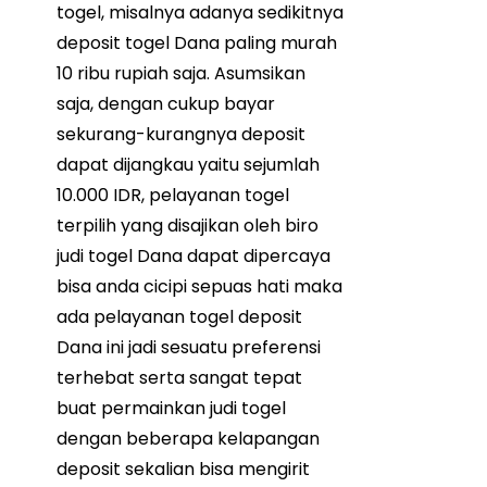
togel, misalnya adanya sedikitnya
deposit togel Dana paling murah
10 ribu rupiah saja. Asumsikan
saja, dengan cukup bayar
sekurang-kurangnya deposit
dapat dijangkau yaitu sejumlah
10.000 IDR, pelayanan togel
terpilih yang disajikan oleh biro
judi togel Dana dapat dipercaya
bisa anda cicipi sepuas hati maka
ada pelayanan togel deposit
Dana ini jadi sesuatu preferensi
terhebat serta sangat tepat
buat permainkan judi togel
dengan beberapa kelapangan
deposit sekalian bisa mengirit