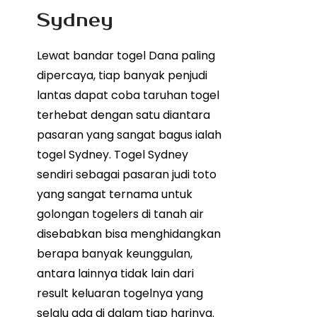
Sydney
Lewat bandar togel Dana paling
dipercaya, tiap banyak penjudi
lantas dapat coba taruhan togel
terhebat dengan satu diantara
pasaran yang sangat bagus ialah
togel Sydney. Togel Sydney
sendiri sebagai pasaran judi toto
yang sangat ternama untuk
golongan togelers di tanah air
disebabkan bisa menghidangkan
berapa banyak keunggulan,
antara lainnya tidak lain dari
result keluaran togelnya yang
selalu ada di dalam tiap harinya.