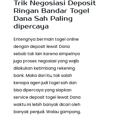
Trik Negosiasi Deposit
Ringan Bandar Togel
Dana Sah Paling
dipercaya
Entengnya bermain togel online
dengan deposit lewat Dana
sebab tak lain karena simpelnya
juga proses negosiasi yang wajib
dilakukan ketimbang rekening
bank. Maka dari itu, tak salah
kenapa agen judi togel sah dan
bisa dipercaya yang siapkan
service deposit togel lewat Dana
waktu ini lebih banyak dicari oleh
banyak penjudi. Walau gampang,