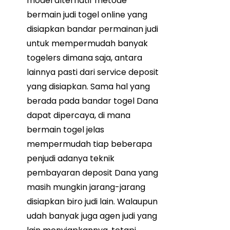
model alternatif metode
bermain judi togel online yang
disiapkan bandar permainan judi
untuk mempermudah banyak
togelers dimana saja, antara
lainnya pasti dari service deposit
yang disiapkan. Sama hal yang
berada pada bandar togel Dana
dapat dipercaya, di mana
bermain togel jelas
mempermudah tiap beberapa
penjudi adanya teknik
pembayaran deposit Dana yang
masih mungkin jarang-jarang
disiapkan biro judi lain. Walaupun
udah banyak juga agen judi yang