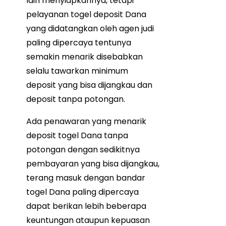
lain menyiapkannya, tetapi
pelayanan togel deposit Dana
yang didatangkan oleh agen judi
paling dipercaya tentunya
semakin menarik disebabkan
selalu tawarkan minimum
deposit yang bisa dijangkau dan
deposit tanpa potongan.
Ada penawaran yang menarik
deposit togel Dana tanpa
potongan dengan sedikitnya
pembayaran yang bisa dijangkau,
terang masuk dengan bandar
togel Dana paling dipercaya
dapat berikan lebih beberapa
keuntungan ataupun kepuasan