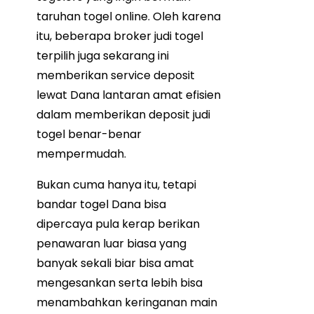
taruhan togel online. Oleh karena
itu, beberapa broker judi togel
terpilih juga sekarang ini
memberikan service deposit
lewat Dana lantaran amat efisien
dalam memberikan deposit judi
togel benar-benar
mempermudah.
Bukan cuma hanya itu, tetapi
bandar togel Dana bisa
dipercaya pula kerap berikan
penawaran luar biasa yang
banyak sekali biar bisa amat
mengesankan serta lebih bisa
menambahkan keringanan main