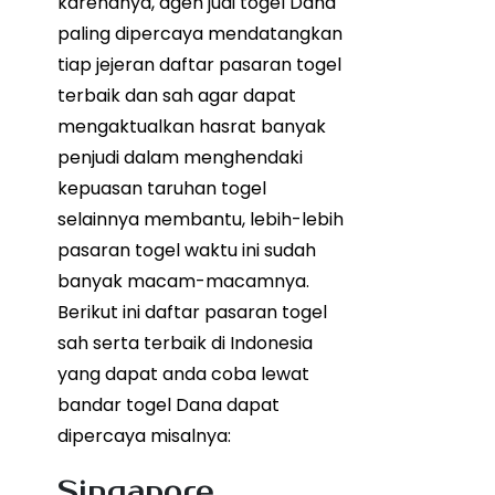
karenanya, agen judi togel Dana
paling dipercaya mendatangkan
tiap jejeran daftar pasaran togel
terbaik dan sah agar dapat
mengaktualkan hasrat banyak
penjudi dalam menghendaki
kepuasan taruhan togel
selainnya membantu, lebih-lebih
pasaran togel waktu ini sudah
banyak macam-macamnya.
Berikut ini daftar pasaran togel
sah serta terbaik di Indonesia
yang dapat anda coba lewat
bandar togel Dana dapat
dipercaya misalnya:
Singapore