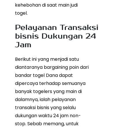
kehebohan di saat main judi
togel.
Pelayanan Transaksi
bisnis Dukungan 24
Jam
Berikut ini yang menjadi satu
diantaranya bargaining poin dari
bandar togel Dana dapat
dipercaya terhadap semuanya
banyak togelers yang main di
dalamnya, ialah pelayanan
transaksi bisnis yang selalu
dukungan waktu 24 jam non-
stop. Sebab memang, untuk