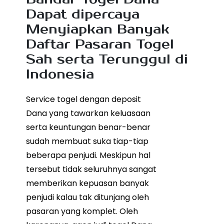
Dapat dipercaya
Menyiapkan Banyak
Daftar Pasaran Togel
Sah serta Terunggul di
Indonesia
Service togel dengan deposit
Dana yang tawarkan keluasaan
serta keuntungan benar-benar
sudah membuat suka tiap-tiap
beberapa penjudi. Meskipun hal
tersebut tidak seluruhnya sangat
memberikan kepuasan banyak
penjudi kalau tak ditunjang oleh
pasaran yang komplet. Oleh