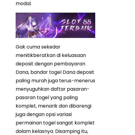
modal.
Gak cuma sekedar
menitikberatkan di keluasaan
deposit dengan pembayaran
Dana, bandar togel Dana deposit
paling murah juga terus-menerus
menyuguhkan daftar pasaran-
pasaran togel yang paling
komplet, menarik dan dibarengi
juga dengan opsi variasi
permainan togel sangat komplet
dalam kelasnya. Disamping itu,