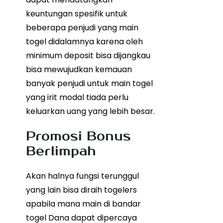
keuntungan spesifik untuk
beberapa penjudi yang main
togel didalamnya karena oleh
minimum deposit bisa dijangkau
bisa mewujudkan kemauan
banyak penjudi untuk main togel
yang irit modal tiada perlu
keluarkan uang yang lebih besar.
Promosi Bonus
Berlimpah
Akan halnya fungsi terunggul
yang lain bisa diraih togelers
apabila mana main di bandar
togel Dana dapat dipercaya