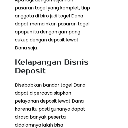
pasaran togel yang komplet, tiap
anggota di biro judi togel Dana
dapat memainkan pasaran togel
apapun itu dengan gampang
cukup dengan deposit lewat
Dana saja.
Kelapangan Bisnis
Deposit
Disebabkan bandar togel Dana
dapat dipercaya siapkan
pelayanan deposit lewat Dana,
karena itu pasti gunanya dapat
dirasa banyak peserta
didalamnya ialah bisa