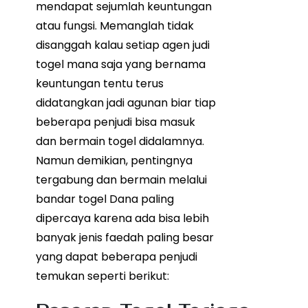
mendapat sejumlah keuntungan
atau fungsi. Memanglah tidak
disanggah kalau setiap agen judi
togel mana saja yang bernama
keuntungan tentu terus
didatangkan jadi agunan biar tiap
beberapa penjudi bisa masuk
dan bermain togel didalamnya.
Namun demikian, pentingnya
tergabung dan bermain melalui
bandar togel Dana paling
dipercaya karena ada bisa lebih
banyak jenis faedah paling besar
yang dapat beberapa penjudi
temukan seperti berikut: