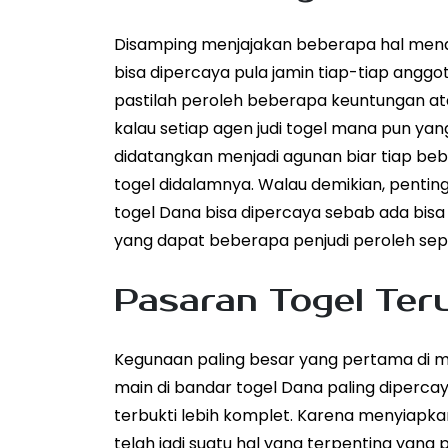
Disamping menjajakan beberapa hal menar
bisa dipercaya pula jamin tiap-tiap angg
pastilah peroleh beberapa keuntungan ata
kalau setiap agen judi togel mana pun ya
didatangkan menjadi agunan biar tiap be
togel didalamnya. Walau demikian, pentin
togel Dana bisa dipercaya sebab ada bisa l
yang dapat beberapa penjudi peroleh sepe
Pasaran Togel Teru
Kegunaan paling besar yang pertama di m
main di bandar togel Dana paling dipercay
terbukti lebih komplet. Karena menyiapka
telah jadi suatu hal yang terpenting yang 