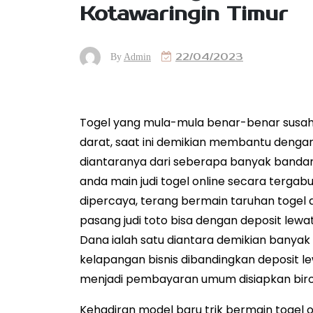
Kotawaringin Timur
22/04/2023
By
Admin
Togel yang mula-mula benar-benar susah d
darat, saat ini demikian membantu denga
diantaranya dari seberapa banyak bandar ju
anda main judi togel online secara tergab
dipercaya, terang bermain taruhan toge
pasang judi toto bisa dengan deposit lew
Dana ialah satu diantara demikian banyak 
kelapangan bisnis dibandingkan deposit le
menjadi pembayaran umum disiapkan biro j
Kehadiran model baru trik bermain togel o