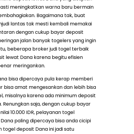
pasti meningkatkan warna baru bermain
embahagiakan. Bagaimana tak, buat
enjudi lantas tak mesti kembali memakai
lantaran dengan cukup bayar deposit
ringan jalan banyak togelers yang ingin
tu, beberapa broker judi togel terbaik
it lewat Dana karena begitu efisien
benar meringankan.
Dana bisa dipercaya pula kerap memberi
ar bisa amat mengesankan dan lebih bisa
, misalnya karena ada minimum deposit
ja. Renungkan saja, dengan cukup bayar
nilai 10.000 IDR, pelayanan togel
l Dana paling dipercaya bisa anda cicipi
togel deposit Dana ini jadi satu