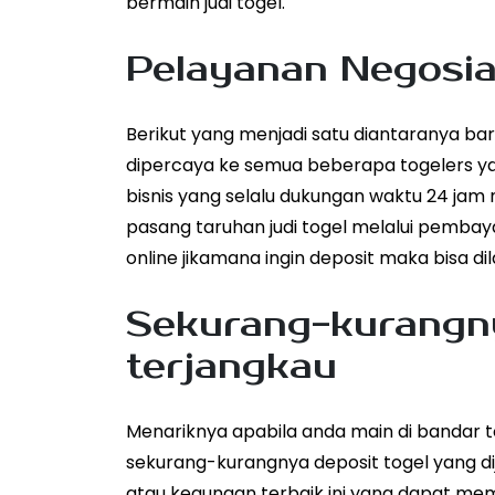
bermain judi togel.
Pelayanan Negosi
Berikut yang menjadi satu diantaranya bar
dipercaya ke semua beberapa togelers ya
bisnis yang selalu dukungan waktu 24 jam 
pasang taruhan judi togel melalui pemba
online jikamana ingin deposit maka bisa d
Sekurang-kurangn
terjangkau
Menariknya apabila anda main di bandar t
sekurang-kurangnya deposit togel yang dij
atau kegunaan terbaik ini yang dapat me