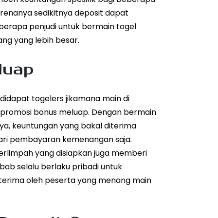
renanya sedikitnya deposit dapat
berapa penjudi untuk bermain togel
ang yang lebih besar.
luap
didapat togelers jikamana main di
i promosi bonus meluap. Dengan bermain
aya, keuntungan yang bakal diterima
ari pembayaran kemenangan saja.
erlimpah yang disiapkan juga memberi
ab selalu berlaku pribadi untuk
diterima oleh peserta yang menang main