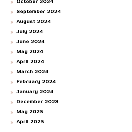
October 2024
September 2024
August 2024
July 2024
June 2024
May 2024
April 2024
March 2024
February 2024
January 2024
December 2023
May 2023
April 2023