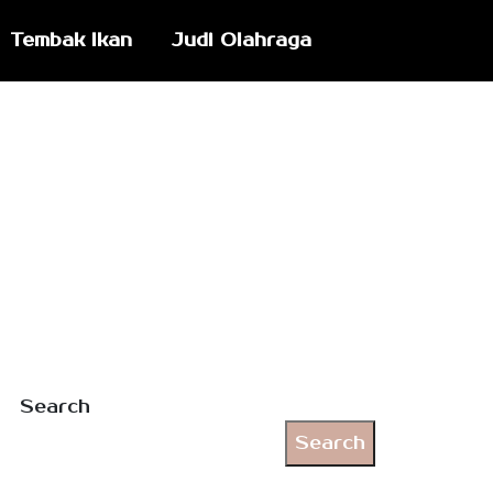
Tembak Ikan
Judi Olahraga
Search
Search