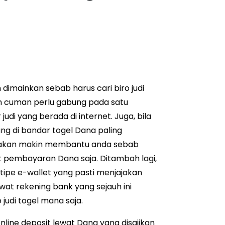
imainkan sebab harus cari biro judi
n cuman perlu gabung pada satu
di yang berada di internet. Juga, bila
ung di bandar togel Dana paling
l akan makin membantu anda sebab
at pembayaran Dana saja. Ditambah lagi,
tipe e-wallet yang pasti menjajakan
wat rekening bank yang sejauh ini
udi togel mana saja.
nline deposit lewat Dana yang disajikan