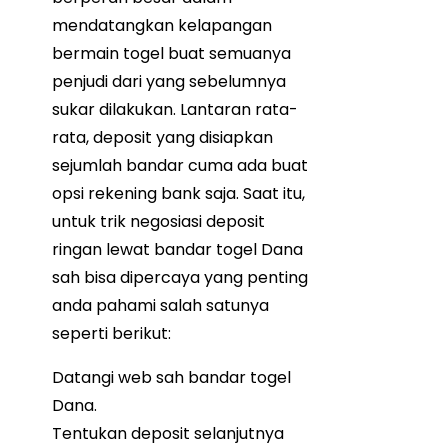
mendatangkan kelapangan
bermain togel buat semuanya
penjudi dari yang sebelumnya
sukar dilakukan. Lantaran rata-
rata, deposit yang disiapkan
sejumlah bandar cuma ada buat
opsi rekening bank saja. Saat itu,
untuk trik negosiasi deposit
ringan lewat bandar togel Dana
sah bisa dipercaya yang penting
anda pahami salah satunya
seperti berikut:
Datangi web sah bandar togel
Dana.
Tentukan deposit selanjutnya