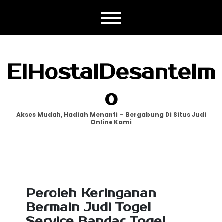
Skip
to
content
ElHostalDesantelm
O
Akses Mudah, Hadiah Menanti – Bergabung Di Situs Judi
Online Kami
Peroleh Keringanan
Bermain Judi Togel
Service Bandar Togel