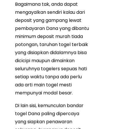
Bagaimana tak, anda dapat
mengayalkan sendiri kalau dari
deposit yang gampang lewat
pembayaran Dana yang dibantu
minimum deposit murah tiada
potongan, taruhan togel terbaik
yang disiapkan didalamnya bisa
dicicipi maupun dimainkan
seluruhnya togelers sepuas hati
setiap waktu tanpa ada perlu
ada arti main togel mesti
mempunyai modal besar.
Di lain sisi, kemunculan bandar
togel Dana paling dipercaya
yang siapkan penawaran