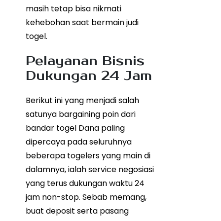
masih tetap bisa nikmati
kehebohan saat bermain judi
togel.
Pelayanan Bisnis
Dukungan 24 Jam
Berikut ini yang menjadi salah
satunya bargaining poin dari
bandar togel Dana paling
dipercaya pada seluruhnya
beberapa togelers yang main di
dalamnya, ialah service negosiasi
yang terus dukungan waktu 24
jam non-stop. Sebab memang,
buat deposit serta pasang