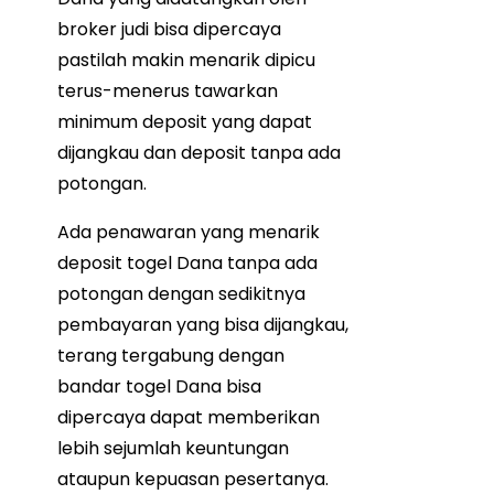
broker judi bisa dipercaya
pastilah makin menarik dipicu
terus-menerus tawarkan
minimum deposit yang dapat
dijangkau dan deposit tanpa ada
potongan.
Ada penawaran yang menarik
deposit togel Dana tanpa ada
potongan dengan sedikitnya
pembayaran yang bisa dijangkau,
terang tergabung dengan
bandar togel Dana bisa
dipercaya dapat memberikan
lebih sejumlah keuntungan
ataupun kepuasan pesertanya.