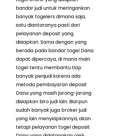
bandar judi untuk meringankan
banyak togelers dimana saja,
satu diantaranya pasti dari
pelayanan deposit yang
disiapkan. Sama dengan yang
berada pada bandar togel Dana
dapat dipercaya, di mana main
togel tentu membantu tiap
banyak penjudi karena ada
metoda pembayaran deposit
Dana yang masih jarang-jarang
disiapkan biro judi lain. Biarpun
sudah banyak juga broker judi
yang lain menyiapkannya, akan
tetapi pelayanan togel deposit
Dana yang didatangkan oleh