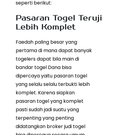
seperti berikut:
Pasaran Togel Teruji
Lebih Komplet
Faedah paling besar yang
pertama di mana dapat banyak
togelers dapat bila main di
bandar togel Dana bisa
dipercaya yaitu pasaran togel
yang selalu selalu terbukti lebih
komplet. Karena siapkan
pasaran togel yang komplet
pasti sudah jadi suatu yang
terpenting yang penting
didatangkan broker judi togel
bisa dipercaya secara umum