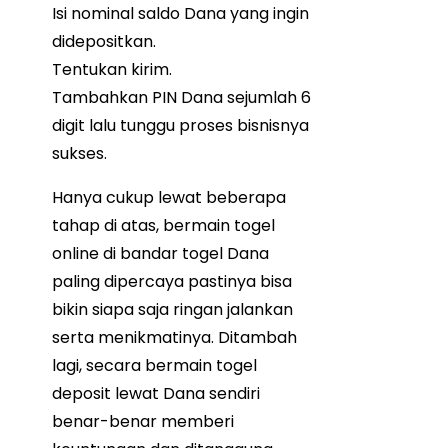
Isi nominal saldo Dana yang ingin
didepositkan.
Tentukan kirim.
Tambahkan PIN Dana sejumlah 6
digit lalu tunggu proses bisnisnya
sukses.
Hanya cukup lewat beberapa
tahap di atas, bermain togel
online di bandar togel Dana
paling dipercaya pastinya bisa
bikin siapa saja ringan jalankan
serta menikmatinya. Ditambah
lagi, secara bermain togel
deposit lewat Dana sendiri
benar-benar memberi