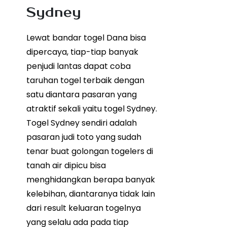
Sydney
Lewat bandar togel Dana bisa
dipercaya, tiap-tiap banyak
penjudi lantas dapat coba
taruhan togel terbaik dengan
satu diantara pasaran yang
atraktif sekali yaitu togel Sydney.
Togel Sydney sendiri adalah
pasaran judi toto yang sudah
tenar buat golongan togelers di
tanah air dipicu bisa
menghidangkan berapa banyak
kelebihan, diantaranya tidak lain
dari result keluaran togelnya
yang selalu ada pada tiap