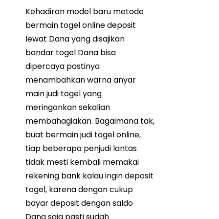
Kehadiran model baru metode
bermain togel online deposit
lewat Dana yang disajikan
bandar togel Dana bisa
dipercaya pastinya
menambahkan warna anyar
main judi togel yang
meringankan sekalian
membahagiakan. Bagaimana tak,
buat bermain judi togel online,
tiap beberapa penjudi lantas
tidak mesti kembali memakai
rekening bank kalau ingin deposit
togel, karena dengan cukup
bayar deposit dengan saldo
Dana saja pasti sudah