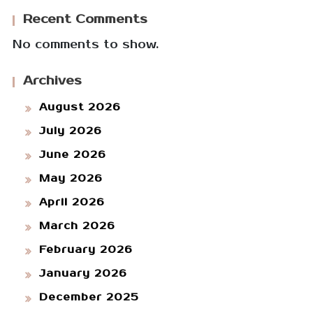
Recent Comments
No comments to show.
Archives
August 2026
July 2026
June 2026
May 2026
April 2026
March 2026
February 2026
January 2026
December 2025