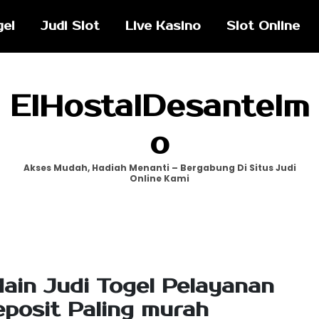
gel
Judi Slot
Live Kasino
Slot Online
ElHostalDesantelm
O
Akses Mudah, Hadiah Menanti – Bergabung Di Situs Judi
Online Kami
ain Judi Togel Pelayanan
posit Paling murah