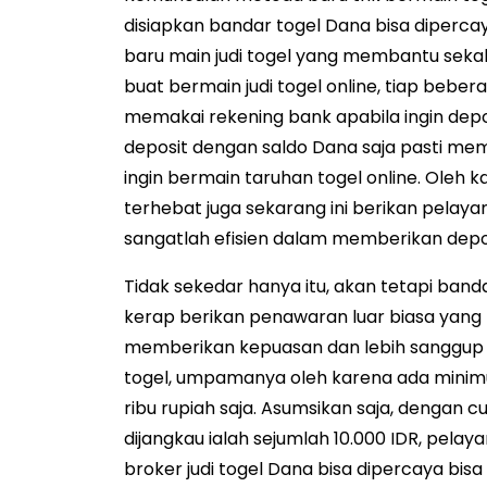
disiapkan bandar togel Dana bisa diper
baru main judi togel yang membantu sek
buat bermain judi togel online, tiap beber
memakai rekening bank apabila ingin depo
deposit dengan saldo Dana saja pasti me
ingin bermain taruhan togel online. Oleh ka
terhebat juga sekarang ini berikan pelay
sangatlah efisien dalam memberikan depo
Tidak sekedar hanya itu, akan tetapi band
kerap berikan penawaran luar biasa yang b
memberikan kepuasan dan lebih sanggu
togel, umpamanya oleh karena ada minimu
ribu rupiah saja. Asumsikan saja, dengan c
dijangkau ialah sejumlah 10.000 IDR, pelay
broker judi togel Dana bisa dipercaya bisa 