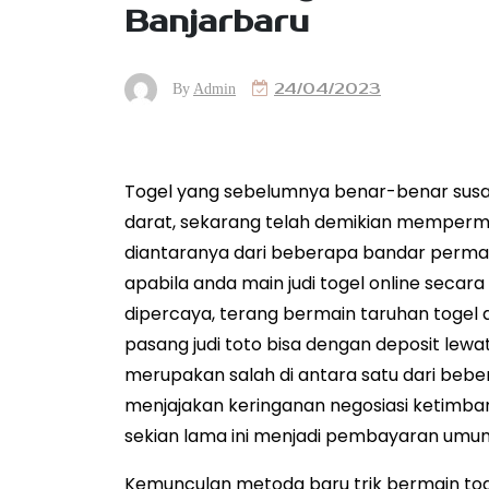
Banjarbaru
24/04/2023
By
Admin
Togel yang sebelumnya benar-benar susah 
darat, sekarang telah demikian mempermu
diantaranya dari beberapa bandar permain
apabila anda main judi togel online secar
dipercaya, terang bermain taruhan togel
pasang judi toto bisa dengan deposit lew
merupakan salah di antara satu dari bebe
menjajakan keringanan negosiasi ketimba
sekian lama ini menjadi pembayaran umum d
Kemunculan metoda baru trik bermain tog