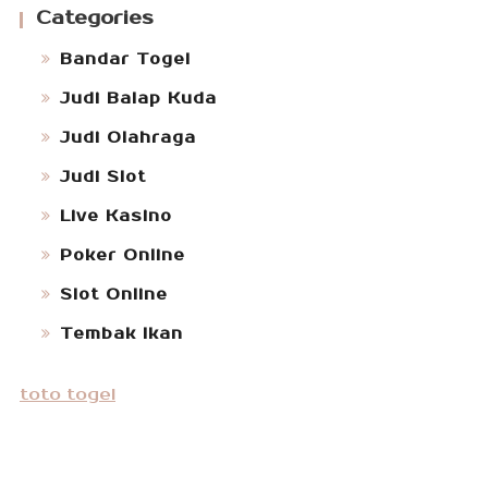
Categories
Bandar Togel
Judi Balap Kuda
Judi Olahraga
Judi Slot
Live Kasino
Poker Online
Slot Online
Tembak Ikan
toto togel