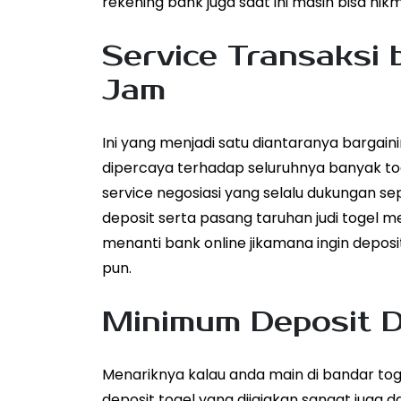
rekening bank juga saat ini masih bisa nik
Service Transaksi 
Jam
Ini yang menjadi satu diantaranya bargain
dipercaya terhadap seluruhnya banyak tog
service negosiasi yang selalu dukungan se
deposit serta pasang taruhan judi togel 
menanti bank online jikamana ingin deposit
pun.
Minimum Deposit D
Menariknya kalau anda main di bandar tog
deposit togel yang dijajakan sangat juga 