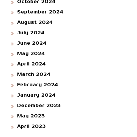
October 2024
September 2024
August 2024
July 2024
June 2024
May 2024
April 2024
March 2024
February 2024
January 2024
December 2023
May 2023
April 2023