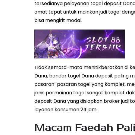
tersedianya pelayanan togel deposit Dana i
amat tepat untuk mainkan judi togel deng
bisa mengirit modal.
Tidak semata-mata menitikberatkan di k
Dana, bandar togel Dana deposit paling m
pasaran-pasaran togel yang komplet, mena
jenis permainan togel sangat komplet dala
deposit Dana yang disiapkan broker judi 
layanan konsumen 24 jam.
Macam Faedah Pali