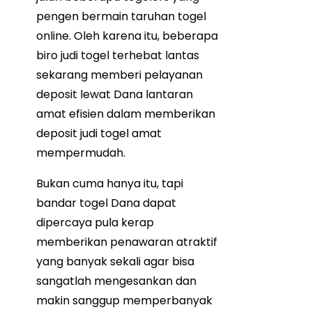
pengen bermain taruhan togel
online. Oleh karena itu, beberapa
biro judi togel terhebat lantas
sekarang memberi pelayanan
deposit lewat Dana lantaran
amat efisien dalam memberikan
deposit judi togel amat
mempermudah.
Bukan cuma hanya itu, tapi
bandar togel Dana dapat
dipercaya pula kerap
memberikan penawaran atraktif
yang banyak sekali agar bisa
sangatlah mengesankan dan
makin sanggup memperbanyak