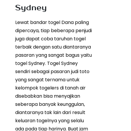
Sydney
Lewat bandar togel Dana paling
dipercaya, tiap beberapa penjudi
juga dapat coba taruhan togel
terbaik dengan satu diantaranya
pasaran yang sangat bagus yaitu
togel Sydney. Togel Sydney
sendiri sebagai pasaran judi toto
yang sangat ternama untuk
kelompok togelers di tanah air
disebabkan bisa menyajikan
seberapa banyak keunggulan,
diantaranya tak lain dari result
keluaran togelnya yang selalu
ada pada tiap harinya. Buat jam