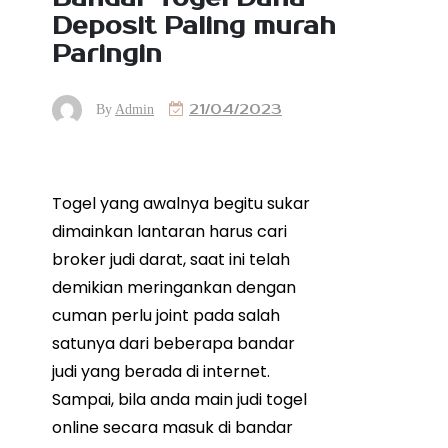
Deposit Paling murah
Paringin
21/04/2023
By
Admin
Togel yang awalnya begitu sukar
dimainkan lantaran harus cari
broker judi darat, saat ini telah
demikian meringankan dengan
cuman perlu joint pada salah
satunya dari beberapa bandar
judi yang berada di internet.
Sampai, bila anda main judi togel
online secara masuk di bandar