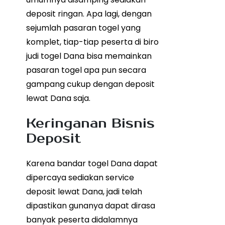
deposit ringan. Apa lagi, dengan
sejumlah pasaran togel yang
komplet, tiap-tiap peserta di biro
judi togel Dana bisa memainkan
pasaran togel apa pun secara
gampang cukup dengan deposit
lewat Dana saja.
Keringanan Bisnis
Deposit
Karena bandar togel Dana dapat
dipercaya sediakan service
deposit lewat Dana, jadi telah
dipastikan gunanya dapat dirasa
banyak peserta didalamnya