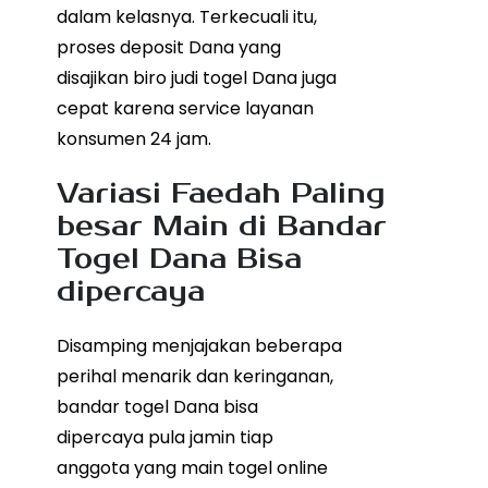
dalam kelasnya. Terkecuali itu,
proses deposit Dana yang
disajikan biro judi togel Dana juga
cepat karena service layanan
konsumen 24 jam.
Variasi Faedah Paling
besar Main di Bandar
Togel Dana Bisa
dipercaya
Disamping menjajakan beberapa
perihal menarik dan keringanan,
bandar togel Dana bisa
dipercaya pula jamin tiap
anggota yang main togel online