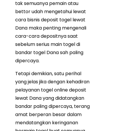
tak semuanya pemain atau
bettor udah mengetahui lewat
cara bisnis deposit togel lewat
Dana maka penting mengenali
cara-cara depositnya saat
sebelum serius main togel di
bandar togel Dana sah paling
dipercaya.
Tetapi demikian, satu perihal
yang jelas jika dengan kehadiran
pelayanan togel online deposit
lewat Dana yang didatangkan
bandar paling dipercaya, terang
amat berperan besar dalam
mendatangkan keringanan
bermain togel buat semuanya