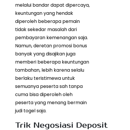
melalui bandar dapat dipercaya,
keuntungan yang hendak
diperoleh beberapa pemain
tidak sekedar masalah dari
pembayaran kemenangan saja.
Namun, deretan promosi bonus
banyak yang disajikan juga
memberi beberapa keuntungan
tambahan, lebih karena selalu
berlaku teristimewa untuk
semuanya peserta sah tanpa
cuma bisa diperoleh oleh
peserta yang menang bermain
judi togel saja.
Trik Negosiasi Deposit