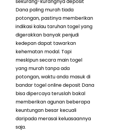
sekurang-kurangnya deposit
Dana paling murah tiada
potongan, pastinya memberikan
indikasi kalau taruhan togel yang
digerakkan banyak penjudi
kedepan dapat tawarkan
kehematan modal. Tapi
meskipun secara main togel
yang murah tanpa ada
potongan, waktu anda masuk di
bandar togel online deposit Dana
bisa dipercaya teruslah bakal
memberikan agunan beberapa
keuntungan besar kecuali
daripada merasai keluasaannya
saja.