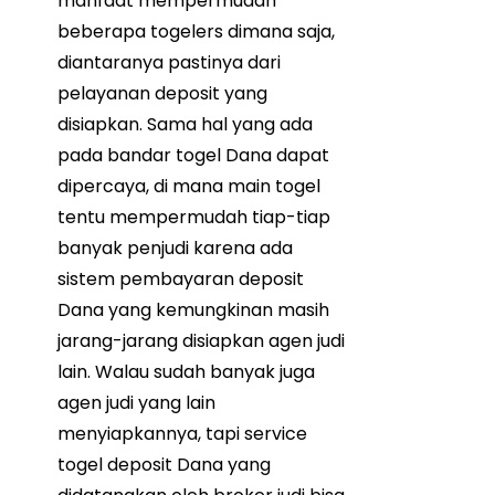
manfaat mempermudah
beberapa togelers dimana saja,
diantaranya pastinya dari
pelayanan deposit yang
disiapkan. Sama hal yang ada
pada bandar togel Dana dapat
dipercaya, di mana main togel
tentu mempermudah tiap-tiap
banyak penjudi karena ada
sistem pembayaran deposit
Dana yang kemungkinan masih
jarang-jarang disiapkan agen judi
lain. Walau sudah banyak juga
agen judi yang lain
menyiapkannya, tapi service
togel deposit Dana yang