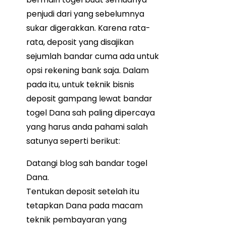
penjudi dari yang sebelumnya
sukar digerakkan. Karena rata-
rata, deposit yang disajikan
sejumlah bandar cuma ada untuk
opsi rekening bank saja. Dalam
pada itu, untuk teknik bisnis
deposit gampang lewat bandar
togel Dana sah paling dipercaya
yang harus anda pahami salah
satunya seperti berikut:
Datangi blog sah bandar togel
Dana.
Tentukan deposit setelah itu
tetapkan Dana pada macam
teknik pembayaran yang