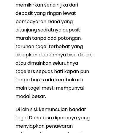
memikirkan sendiri jika dari
deposit yang ringan lewat
pembayaran Dana yang
ditunjang sedikitnya deposit
murah tanpa ada potongan,
taruhan togel terhebat yang
disiapkan didalamnya bisa dicicipi
atau dimainkan seluruhnya
togelers sepuas hati kapan pun
tanpa harus ada kembali arti
main togel mesti mempunyai
modal besar.
Di lain sisi, kemunculan bandar
togel Dana bisa dipercaya yang
menyiapkan penawaran