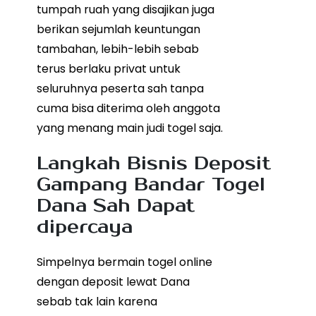
tumpah ruah yang disajikan juga
berikan sejumlah keuntungan
tambahan, lebih-lebih sebab
terus berlaku privat untuk
seluruhnya peserta sah tanpa
cuma bisa diterima oleh anggota
yang menang main judi togel saja.
Langkah Bisnis Deposit
Gampang Bandar Togel
Dana Sah Dapat
dipercaya
Simpelnya bermain togel online
dengan deposit lewat Dana
sebab tak lain karena