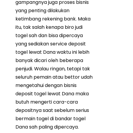
gampangnya juga proses bisnis
yang penting dilakukan
ketimbang rekening bank. Maka
itu, tak salah kenapa biro judi
togel sah dan bisa dipercaya
yang sediakan service deposit
togel lewat Dana waktu ini lebih
banyak dicari oleh beberapa
penjudi. Walau ringan, tetapi tak
seluruh pemain atau bettor udah
mengetahui dengan bisnis
deposit togel lewat Dana maka
butuh mengerti cara-cara
depositnya saat sebelum serius
bermain togel di bandar togel
Dana sah paling dipercaya.