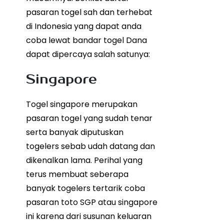
pasaran togel sah dan terhebat
di Indonesia yang dapat anda
coba lewat bandar togel Dana
dapat dipercaya salah satunya:
Singapore
Togel singapore merupakan
pasaran togel yang sudah tenar
serta banyak diputuskan
togelers sebab udah datang dan
dikenalkan lama. Perihal yang
terus membuat seberapa
banyak togelers tertarik coba
pasaran toto SGP atau singapore
ini karena dari susunan keluaran