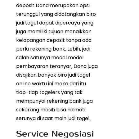
deposit Dana merupakan opsi
terunggul yang didatangkan biro
judi togel dapat dipercaya yang
juga memiliki tujuan menaikkan
kelapangan deposit tanpa ada
perlu rekening bank. Lebih, jadi
salah satunya model model
pembayaran teranyar, Dana juga
disajikan banyak biro judi togel
online waktu ini maka dari itu
tiap-tiap togelers yang tak
mempunyai rekening bank juga
sekarang masih bisa nikmati
serunya di saat main judi togel.
Service Negosiasi