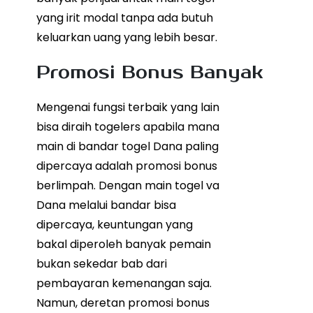
yang irit modal tanpa ada butuh
keluarkan uang yang lebih besar.
Promosi Bonus Banyak
Mengenai fungsi terbaik yang lain
bisa diraih togelers apabila mana
main di bandar togel Dana paling
dipercaya adalah promosi bonus
berlimpah. Dengan main togel va
Dana melalui bandar bisa
dipercaya, keuntungan yang
bakal diperoleh banyak pemain
bukan sekedar bab dari
pembayaran kemenangan saja.
Namun, deretan promosi bonus