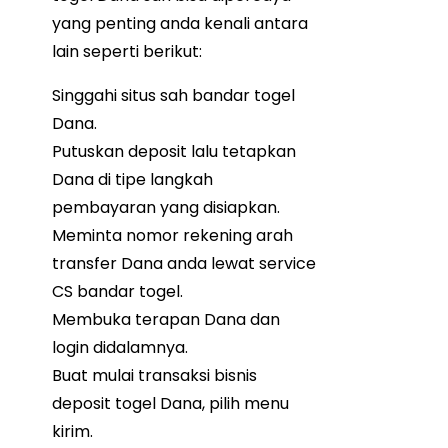
yang penting anda kenali antara
lain seperti berikut:
Singgahi situs sah bandar togel
Dana.
Putuskan deposit lalu tetapkan
Dana di tipe langkah
pembayaran yang disiapkan.
Meminta nomor rekening arah
transfer Dana anda lewat service
CS bandar togel.
Membuka terapan Dana dan
login didalamnya.
Buat mulai transaksi bisnis
deposit togel Dana, pilih menu
kirim.