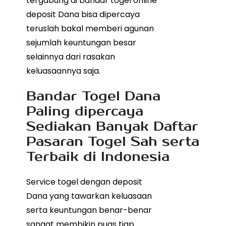
tergabung di bandar togel online
deposit Dana bisa dipercaya
teruslah bakal memberi agunan
sejumlah keuntungan besar
selainnya dari rasakan
keluasaannya saja.
Bandar Togel Dana
Paling dipercaya
Sediakan Banyak Daftar
Pasaran Togel Sah serta
Terbaik di Indonesia
Service togel dengan deposit
Dana yang tawarkan keluasaan
serta keuntungan benar-benar
sangat membikin puas tiap