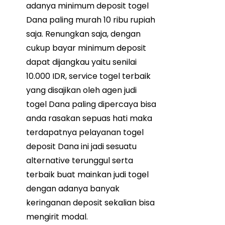
adanya minimum deposit togel
Dana paling murah 10 ribu rupiah
saja. Renungkan saja, dengan
cukup bayar minimum deposit
dapat dijangkau yaitu senilai
10.000 IDR, service togel terbaik
yang disajikan oleh agen judi
togel Dana paling dipercaya bisa
anda rasakan sepuas hati maka
terdapatnya pelayanan togel
deposit Dana ini jadi sesuatu
alternative terunggul serta
terbaik buat mainkan judi togel
dengan adanya banyak
keringanan deposit sekalian bisa
mengirit modal.