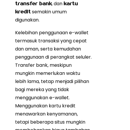
, dan
transfer bank
kartu
semakin umum
kredit
digunakan.
Kelebihan penggunaan e-wallet
termasuk transaksi yang cepat
dan aman, serta kemudahan
penggunaan di perangkat seluler.
Transfer bank, meskipun
mungkin memerlukan waktu
lebih lama, tetap menjadi pilihan
bagi mereka yang tidak
menggunakan e-wallet.
Menggunakan kartu kredit
menawarkan kenyamanan,
tetapi beberapa situs mungkin