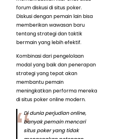
forum diskusi di situs poker.
Diskusi dengan pemain lain bisa
memberikan wawasan baru
tentang strategi dan taktik
bermain yang lebih efektif.
Kombinasi dari pengelolaan
modal yang baik dan penerapan
strategi yang tepat akan
membantu pemain
meningkatkan performa mereka
di situs poker online modern.
Di dunia perjudian online,
banyak pemain mencari
situs poker yang tidak