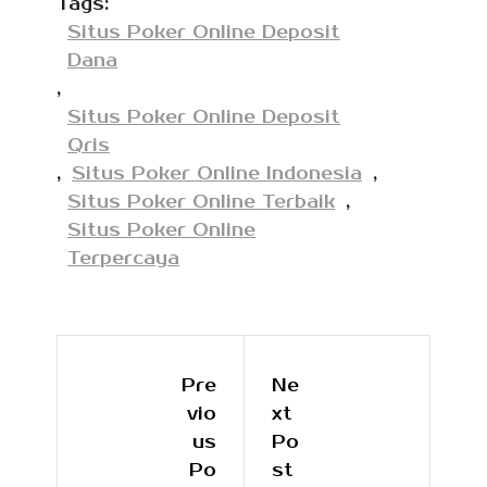
Tags:
Situs Poker Online Deposit
Dana
,
Situs Poker Online Deposit
Qris
,
Situs Poker Online Indonesia
,
Situs Poker Online Terbaik
,
Situs Poker Online
Terpercaya
Pre
Ne
Vio
Xt
Us
Po
Po
St