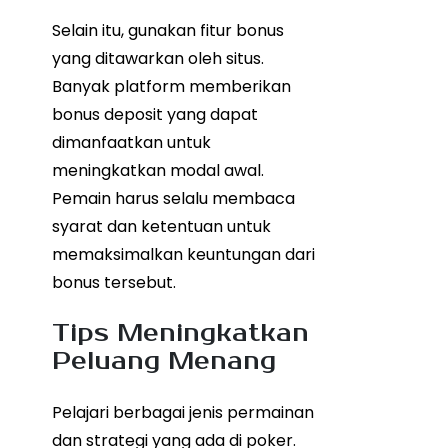
Selain itu, gunakan fitur bonus
yang ditawarkan oleh situs.
Banyak platform memberikan
bonus deposit yang dapat
dimanfaatkan untuk
meningkatkan modal awal.
Pemain harus selalu membaca
syarat dan ketentuan untuk
memaksimalkan keuntungan dari
bonus tersebut.
Tips Meningkatkan
Peluang Menang
Pelajari berbagai jenis permainan
dan strategi yang ada di poker.