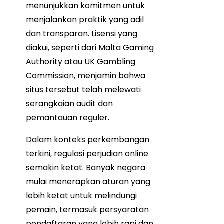
menunjukkan komitmen untuk
menjalankan praktik yang adil
dan transparan. Lisensi yang
diakui, seperti dari Malta Gaming
Authority atau UK Gambling
Commission, menjamin bahwa
situs tersebut telah melewati
serangkaian audit dan
pemantauan reguler.
Dalam konteks perkembangan
terkini, regulasi perjudian online
semakin ketat. Banyak negara
mulai menerapkan aturan yang
lebih ketat untuk melindungi
pemain, termasuk persyaratan
pendaftaran yang lebih rapi dan