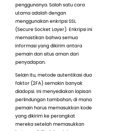
penggunanya. Salah satu cara
utama adalah dengan
menggunakan enkripsi SSL
(Secure Socket Layer). Enkripsi ini
memastikan bahwa semua
informasi yang dikirim antara
pemain dan situs aman dari
penyadapan.
Selain itu, metode autentikasi dua
faktor (2FA) semakin banyak
diadopsi. Ini menyediakan lapisan
perlindungan tambahan, di mana
pemain harus memasukkan kode
yang dikirim ke perangkat
mereka setelah memasukkan