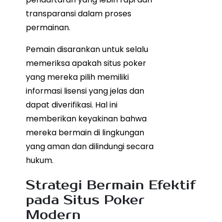
transparansi dalam proses
permainan.
Pemain disarankan untuk selalu
memeriksa apakah situs poker
yang mereka pilih memiliki
informasi lisensi yang jelas dan
dapat diverifikasi. Hal ini
memberikan keyakinan bahwa
mereka bermain di lingkungan
yang aman dan dilindungi secara
hukum.
Strategi Bermain Efektif
pada Situs Poker
Modern