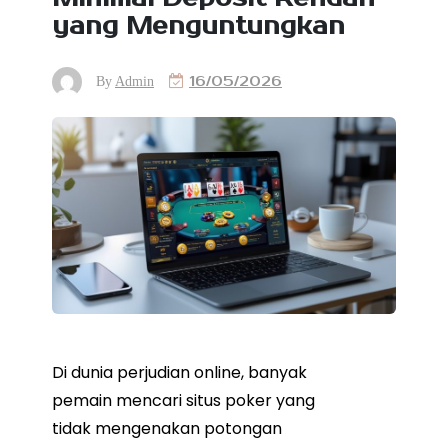
yang Menguntungkan
16/05/2026
By
Admin
Di dunia perjudian online, banyak
pemain mencari situs poker yang
tidak mengenakan potongan