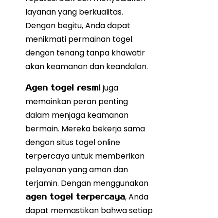
layanan yang berkualitas.
Dengan begitu, Anda dapat
menikmati permainan togel
dengan tenang tanpa khawatir
akan keamanan dan keandalan.
juga
Agen togel resmi
memainkan peran penting
dalam menjaga keamanan
bermain. Mereka bekerja sama
dengan situs togel online
terpercaya untuk memberikan
pelayanan yang aman dan
terjamin. Dengan menggunakan
, Anda
agen togel terpercaya
dapat memastikan bahwa setiap