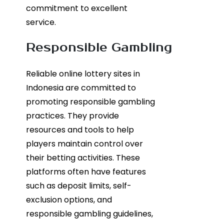
commitment to excellent
service.
Responsible Gambling
Reliable online lottery sites in
Indonesia are committed to
promoting responsible gambling
practices. They provide
resources and tools to help
players maintain control over
their betting activities. These
platforms often have features
such as deposit limits, self-
exclusion options, and
responsible gambling guidelines,