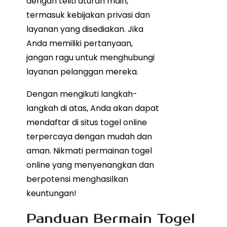
dengan teliti aturan main,
termasuk kebijakan privasi dan
layanan yang disediakan. Jika
Anda memiliki pertanyaan,
jangan ragu untuk menghubungi
layanan pelanggan mereka.
Dengan mengikuti langkah-
langkah di atas, Anda akan dapat
mendaftar di situs togel online
terpercaya dengan mudah dan
aman. Nikmati permainan togel
online yang menyenangkan dan
berpotensi menghasilkan
keuntungan!
Panduan Bermain Togel