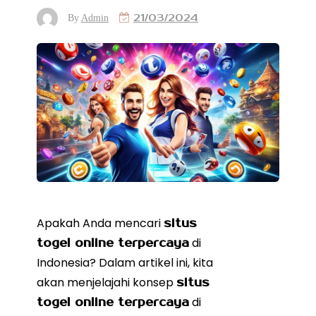
21/03/2024
By
Admin
Apakah Anda mencari
situs
di
togel online terpercaya
Indonesia? Dalam artikel ini, kita
akan menjelajahi konsep
situs
di
togel online terpercaya