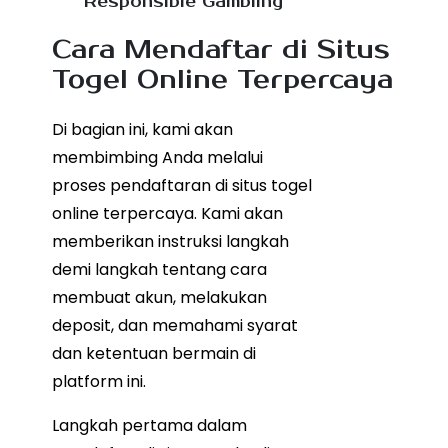
Responsible Gambling
Cara Mendaftar di Situs
Togel Online Terpercaya
Di bagian ini, kami akan
membimbing Anda melalui
proses pendaftaran di situs togel
online terpercaya. Kami akan
memberikan instruksi langkah
demi langkah tentang cara
membuat akun, melakukan
deposit, dan memahami syarat
dan ketentuan bermain di
platform ini.
Langkah pertama dalam