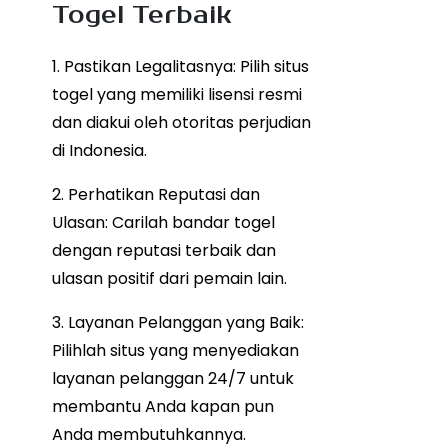
Togel Terbaik
1. Pastikan Legalitasnya: Pilih situs
togel yang memiliki lisensi resmi
dan diakui oleh otoritas perjudian
di Indonesia.
2. Perhatikan Reputasi dan
Ulasan: Carilah bandar togel
dengan reputasi terbaik dan
ulasan positif dari pemain lain.
3. Layanan Pelanggan yang Baik:
Pilihlah situs yang menyediakan
layanan pelanggan 24/7 untuk
membantu Anda kapan pun
Anda membutuhkannya.