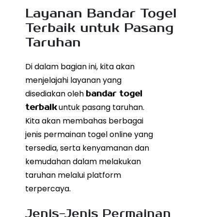
Layanan Bandar Togel
Terbaik untuk Pasang
Taruhan
Di dalam bagian ini, kita akan
menjelajahi layanan yang
disediakan oleh
bandar togel
untuk pasang taruhan.
terbaik
Kita akan membahas berbagai
jenis permainan togel online yang
tersedia, serta kenyamanan dan
kemudahan dalam melakukan
taruhan melalui platform
terpercaya.
Jenis-Jenis Permainan