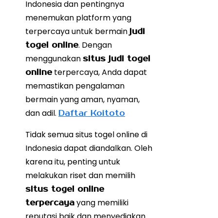
Indonesia dan pentingnya
menemukan platform yang
terpercaya untuk bermain
judi
. Dengan
togel online
menggunakan
situs judi togel
terpercaya, Anda dapat
online
memastikan pengalaman
bermain yang aman, nyaman,
dan adil.
Daftar Koitoto
Tidak semua situs togel online di
Indonesia dapat diandalkan. Oleh
karena itu, penting untuk
melakukan riset dan memilih
situs togel online
yang memiliki
terpercaya
reputasi baik dan menyediakan