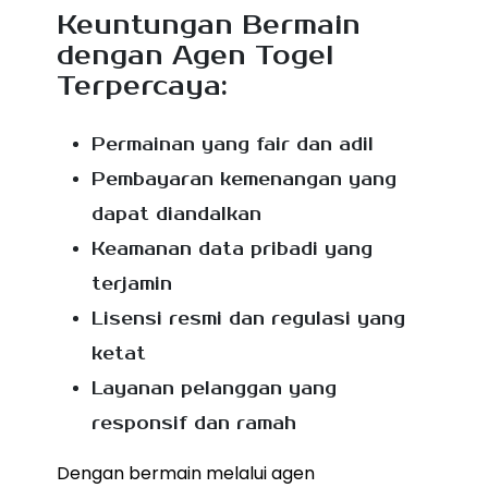
Keuntungan Bermain
dengan Agen Togel
Terpercaya:
Permainan yang fair dan adil
Pembayaran kemenangan yang
dapat diandalkan
Keamanan data pribadi yang
terjamin
Lisensi resmi dan regulasi yang
ketat
Layanan pelanggan yang
responsif dan ramah
Dengan bermain melalui agen