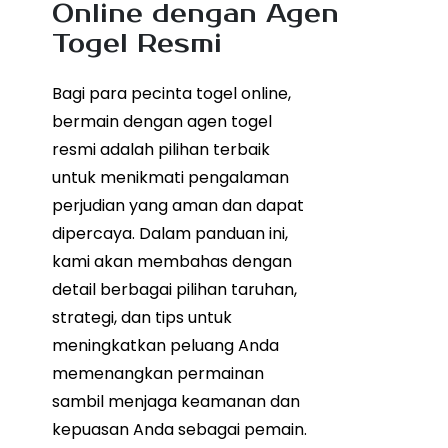
Online dengan Agen
Togel Resmi
Bagi para pecinta togel online,
bermain dengan agen togel
resmi adalah pilihan terbaik
untuk menikmati pengalaman
perjudian yang aman dan dapat
dipercaya. Dalam panduan ini,
kami akan membahas dengan
detail berbagai pilihan taruhan,
strategi, dan tips untuk
meningkatkan peluang Anda
memenangkan permainan
sambil menjaga keamanan dan
kepuasan Anda sebagai pemain.