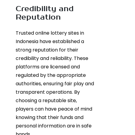
Credibility and
Reputation
Trusted online lottery sites in
Indonesia have established a
strong reputation for their
credibility and reliability. These
platforms are licensed and
regulated by the appropriate
authorities, ensuring fair play and
transparent operations. By
choosing a reputable site,
players can have peace of mind
knowing that their funds and
personal information are in safe
hands.