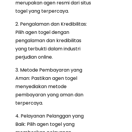
merupakan agen resmi dari situs
togel yang terpercaya.
2. Pengalaman dan Kredibilitas:
Pilih agen togel dengan
pengalaman dan kredibilitas
yang terbukti dalam industri
perjudian online.
3. Metode Pembayaran yang
Aman: Pastikan agen togel
menyediakan metode
pembayaran yang aman dan
terpercaya.
4. Pelayanan Pelanggan yang
Baik: Pilih agen togel yang