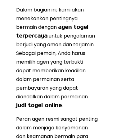
Dalam bagian ini, kami akan
menekankan pentingnya
bermain dengan
agen togel
untuk pengalaman
terpercaya
berjudi yang aman dan terjamin.
Sebagai pemain, Anda harus
memilih agen yang terbukti
dapat memberikan keadilan
dalam permainan serta
pembayaran yang dapat
diandalkan dalam permainan
.
judi togel online
Peran agen resmi sangat penting
dalam menjaga kenyamanan
dan keamanan bermain para