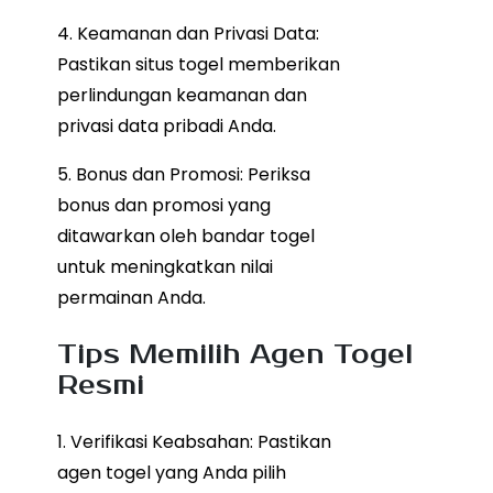
4. Keamanan dan Privasi Data:
Pastikan situs togel memberikan
perlindungan keamanan dan
privasi data pribadi Anda.
5. Bonus dan Promosi: Periksa
bonus dan promosi yang
ditawarkan oleh bandar togel
untuk meningkatkan nilai
permainan Anda.
Tips Memilih Agen Togel
Resmi
1. Verifikasi Keabsahan: Pastikan
agen togel yang Anda pilih