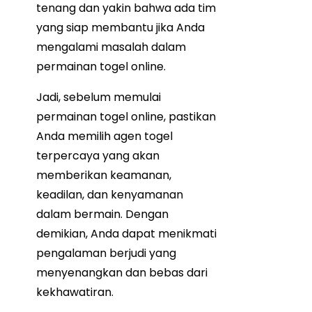
tenang dan yakin bahwa ada tim
yang siap membantu jika Anda
mengalami masalah dalam
permainan togel online.
Jadi, sebelum memulai
permainan togel online, pastikan
Anda memilih agen togel
terpercaya yang akan
memberikan keamanan,
keadilan, dan kenyamanan
dalam bermain. Dengan
demikian, Anda dapat menikmati
pengalaman berjudi yang
menyenangkan dan bebas dari
kekhawatiran.