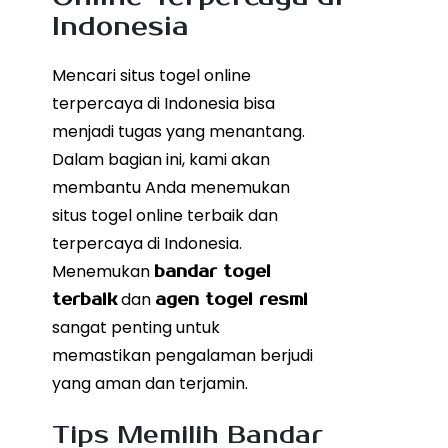
Indonesia
Mencari situs togel online
terpercaya di Indonesia bisa
menjadi tugas yang menantang.
Dalam bagian ini, kami akan
membantu Anda menemukan
situs togel online terbaik dan
terpercaya di Indonesia.
Menemukan
bandar togel
dan
terbaik
agen togel resmi
sangat penting untuk
memastikan pengalaman berjudi
yang aman dan terjamin.
Tips Memilih Bandar