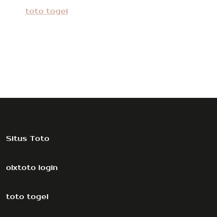
toto togel
Situs Toto
olxtoto login
toto togel