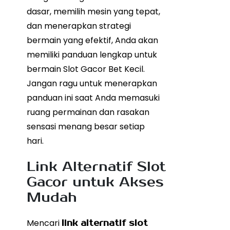
dasar, memilih mesin yang tepat,
dan menerapkan strategi
bermain yang efektif, Anda akan
memiliki panduan lengkap untuk
bermain Slot Gacor Bet Kecil.
Jangan ragu untuk menerapkan
panduan ini saat Anda memasuki
ruang permainan dan rasakan
sensasi menang besar setiap
hari.
Link Alternatif Slot
Gacor untuk Akses
Mudah
Mencari
link alternatif slot