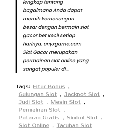
lengkap tentang
bagaimana Anda dapat
meraih kemenangan
besar dengan bermain slot
gacor bet kecil setiap
harinya. onyxgame.com
Slot Gacor merupakan
permainan slot online yang
sangat populer di…
Tags:
Fitur Bonus
,
Gulungan Slot
,
Jackpot Slot
,
Judi Slot
,
Mesin Slot
,
Permainan Slot
,
Putaran Gratis
,
Simbol Slot
,
Slot Online
,
Taruhan Slot