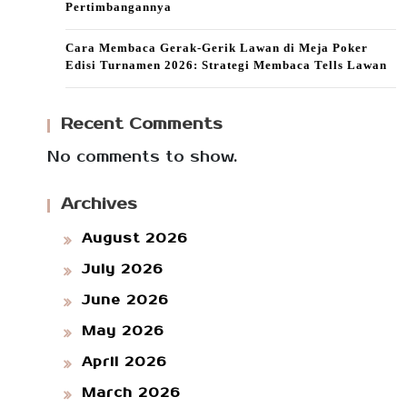
Pertimbangannya
n!
Cara Membaca Gerak-Gerik Lawan di Meja Poker
Edisi Turnamen 2026: Strategi Membaca Tells Lawan
Recent Comments
No comments to show.
Archives
August 2026
July 2026
June 2026
May 2026
April 2026
March 2026