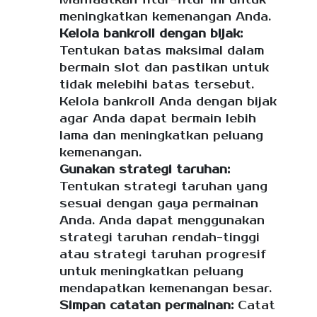
Manfaatkan fitur-fitur ini untuk
meningkatkan kemenangan Anda.
Kelola bankroll dengan bijak:
Tentukan batas maksimal dalam
bermain slot dan pastikan untuk
tidak melebihi batas tersebut.
Kelola bankroll Anda dengan bijak
agar Anda dapat bermain lebih
lama dan meningkatkan peluang
kemenangan.
Gunakan strategi taruhan:
Tentukan strategi taruhan yang
sesuai dengan gaya permainan
Anda. Anda dapat menggunakan
strategi taruhan rendah-tinggi
atau strategi taruhan progresif
untuk meningkatkan peluang
mendapatkan kemenangan besar.
Simpan catatan permainan:
Catat