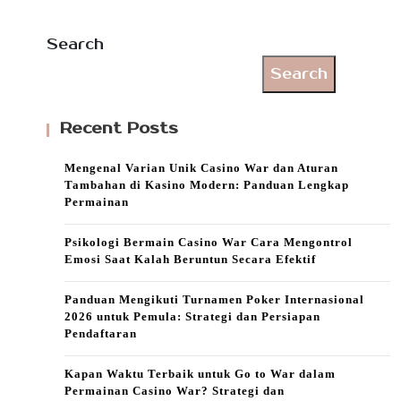
Slo
Ga
t
Search
cor
Ga
Search
–
cor
Tip
Recent Posts
Ter
s &
bar
Mengenal Varian Unik Casino War dan Aturan
Tri
Tambahan di Kasino Modern: Panduan Lengkap
u
Permainan
k
da
Me
Psikologi Bermain Casino War Cara Mengontrol
Emosi Saat Kalah Beruntun Secara Efektif
n
na
Me
Panduan Mengikuti Turnamen Poker Internasional
ng
2026 untuk Pemula: Strategi dan Persiapan
na
Pendaftaran
ng
Kapan Waktu Terbaik untuk Go to War dalam
ka
Permainan Casino War? Strategi dan