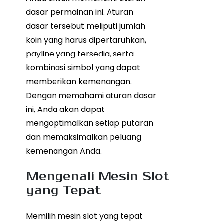
dasar permainan ini. Aturan
dasar tersebut meliputi jumlah
koin yang harus dipertaruhkan,
payline yang tersedia, serta
kombinasi simbol yang dapat
memberikan kemenangan.
Dengan memahami aturan dasar
ini, Anda akan dapat
mengoptimalkan setiap putaran
dan memaksimalkan peluang
kemenangan Anda.
Mengenali Mesin Slot
yang Tepat
Memilih mesin slot yang tepat