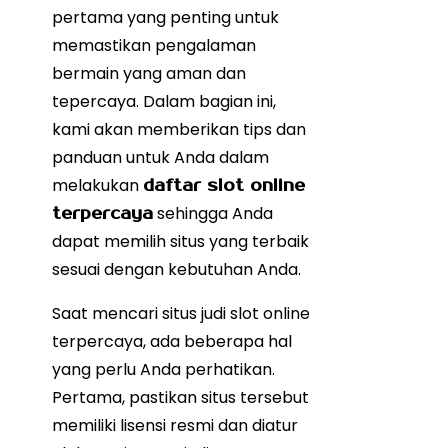
pertama yang penting untuk
memastikan pengalaman
bermain yang aman dan
tepercaya. Dalam bagian ini,
kami akan memberikan tips dan
panduan untuk Anda dalam
melakukan
daftar slot online
sehingga Anda
terpercaya
dapat memilih situs yang terbaik
sesuai dengan kebutuhan Anda.
Saat mencari situs judi slot online
terpercaya, ada beberapa hal
yang perlu Anda perhatikan.
Pertama, pastikan situs tersebut
memiliki lisensi resmi dan diatur