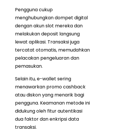
Pengguna cukup
menghubungkan dompet digital
dengan akun slot mereka dan
melakukan deposit langsung
lewat aplikasi. Transaksi juga
tercatat otomatis, memudahkan
pelacakan pengeluaran dan
pemasukan.
Selain itu, e-wallet sering
menawarkan promo cashback
atau diskon yang menarik bagi
pengguna. Keamanan metode ini
didukung oleh fitur autentikasi
dua faktor dan enkripsi data
transaksi.