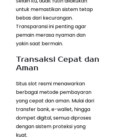
Selain itu, audit rutin dilakukan
untuk memastikan sistem tetap
bebas dari kecurangan.
Transparansi ini penting agar
pemain merasa nyaman dan
yakin saat bermain.
Transaksi Cepat dan
Aman
Situs slot resmi menawarkan
berbagai metode pembayaran
yang cepat dan aman. Mulai dari
transfer bank, e-wallet, hingga
dompet digital, semua diproses
dengan sistem proteksi yang
kuat.