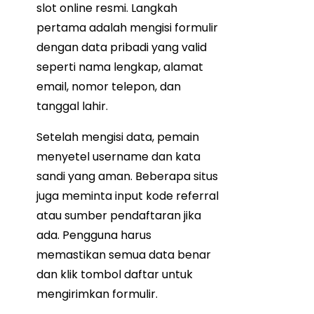
slot online resmi. Langkah
pertama adalah mengisi formulir
dengan data pribadi yang valid
seperti nama lengkap, alamat
email, nomor telepon, dan
tanggal lahir.
Setelah mengisi data, pemain
menyetel username dan kata
sandi yang aman. Beberapa situs
juga meminta input kode referral
atau sumber pendaftaran jika
ada. Pengguna harus
memastikan semua data benar
dan klik tombol daftar untuk
mengirimkan formulir.