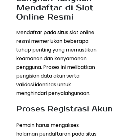
Mendaftar di Slot
Online Resmi
Mendaftar pada situs slot online
resmi memerlukan beberapa
tahap penting yang memastikan
keamanan dan kenyamanan
pengguna. Proses ini melibatkan
pengisian data akun serta
validasi identitas untuk
menghindari penyalahgunaan.
Proses Registrasi Akun
Pemain harus mengakses
halaman pendaftaran pada situs