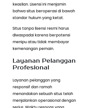
keaslian. Lisensi ini menjamin
bahwa situs beroperasi di bawah
standar hukum yang ketat.
Situs tanpa lisensi resmi harus
diwaspadai karena berpotensi
menipu atau tidak membayar
kemenangan pemain.
Layanan Pelanggan
Profesional
Layanan pelanggan yang
responsif dan ramah
menandakan sebuah situs telah
menjalankan operasional dengan
serius. Waktu respons yang