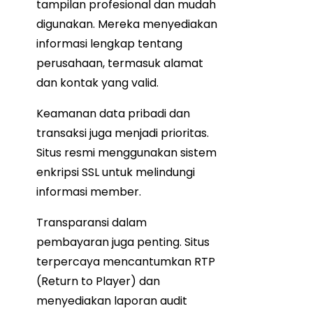
tampilan profesional dan mudah
digunakan. Mereka menyediakan
informasi lengkap tentang
perusahaan, termasuk alamat
dan kontak yang valid.
Keamanan data pribadi dan
transaksi juga menjadi prioritas.
Situs resmi menggunakan sistem
enkripsi SSL untuk melindungi
informasi member.
Transparansi dalam
pembayaran juga penting. Situs
terpercaya mencantumkan RTP
(Return to Player) dan
menyediakan laporan audit