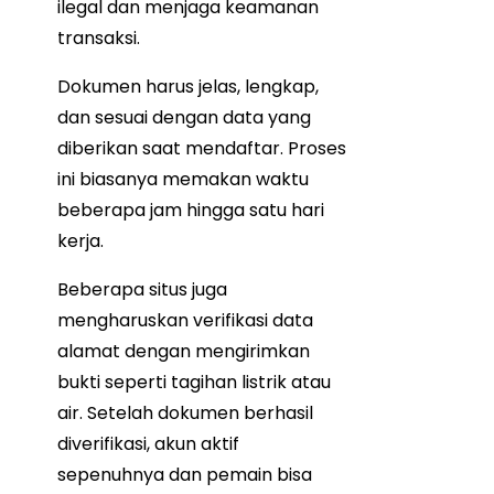
ilegal dan menjaga keamanan
transaksi.
Dokumen harus jelas, lengkap,
dan sesuai dengan data yang
diberikan saat mendaftar. Proses
ini biasanya memakan waktu
beberapa jam hingga satu hari
kerja.
Beberapa situs juga
mengharuskan verifikasi data
alamat dengan mengirimkan
bukti seperti tagihan listrik atau
air. Setelah dokumen berhasil
diverifikasi, akun aktif
sepenuhnya dan pemain bisa