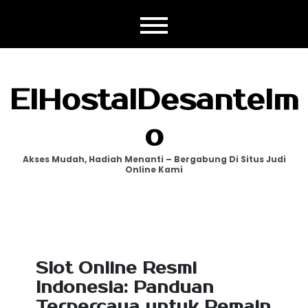
Skip
to
content
ElHostalDesantelm
O
Akses Mudah, Hadiah Menanti – Bergabung Di Situs Judi
Online Kami
Slot Online Resmi
Indonesia: Panduan
Terpercaya untuk Pemain