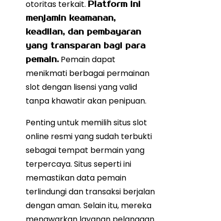
otoritas terkait.
Platform ini
menjamin keamanan,
keadilan, dan pembayaran
yang transparan bagi para
Pemain dapat
pemain.
menikmati berbagai permainan
slot dengan lisensi yang valid
tanpa khawatir akan penipuan.
Penting untuk memilih situs slot
online resmi yang sudah terbukti
sebagai tempat bermain yang
terpercaya. Situs seperti ini
memastikan data pemain
terlindungi dan transaksi berjalan
dengan aman. Selain itu, mereka
menawarkan layanan pelanggan