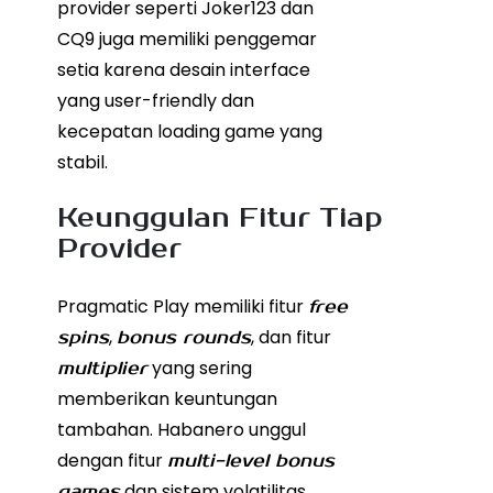
provider seperti Joker123 dan
CQ9 juga memiliki penggemar
setia karena desain interface
yang user-friendly dan
kecepatan loading game yang
stabil.
Keunggulan Fitur Tiap
Provider
Pragmatic Play memiliki fitur
free
,
, dan fitur
spins
bonus rounds
yang sering
multiplier
memberikan keuntungan
tambahan. Habanero unggul
dengan fitur
multi-level bonus
dan sistem volatilitas
games