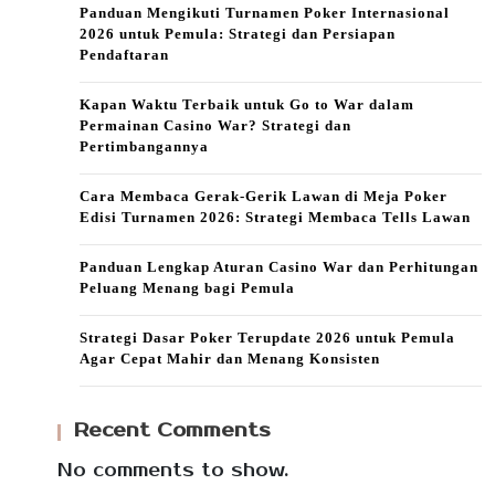
Panduan Mengikuti Turnamen Poker Internasional
2026 untuk Pemula: Strategi dan Persiapan
Pendaftaran
Kapan Waktu Terbaik untuk Go to War dalam
Permainan Casino War? Strategi dan
Pertimbangannya
Cara Membaca Gerak-Gerik Lawan di Meja Poker
Edisi Turnamen 2026: Strategi Membaca Tells Lawan
Panduan Lengkap Aturan Casino War dan Perhitungan
Peluang Menang bagi Pemula
Strategi Dasar Poker Terupdate 2026 untuk Pemula
Agar Cepat Mahir dan Menang Konsisten
Recent Comments
No comments to show.