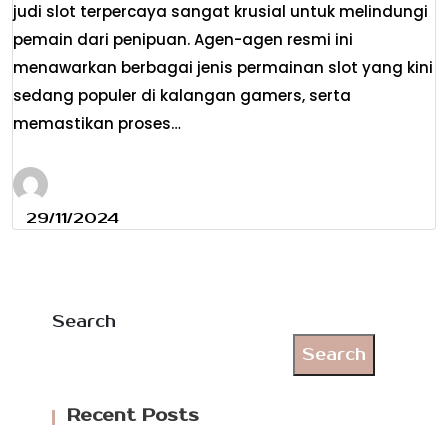
judi slot terpercaya sangat krusial untuk melindungi
pemain dari penipuan. Agen-agen resmi ini
menawarkan berbagai jenis permainan slot yang kini
sedang populer di kalangan gamers, serta
memastikan proses…
29/11/2024
Search
Search
Recent Posts