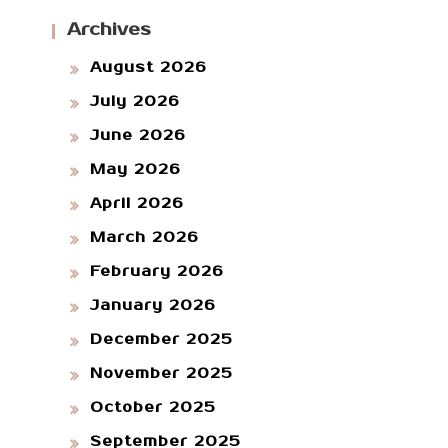
Archives
August 2026
July 2026
June 2026
May 2026
April 2026
March 2026
February 2026
January 2026
December 2025
November 2025
October 2025
September 2025