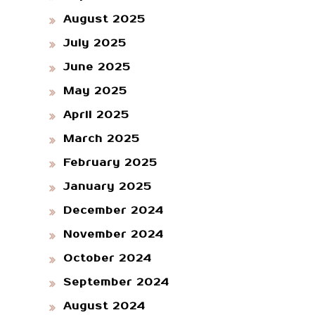
August 2025
July 2025
June 2025
May 2025
April 2025
March 2025
February 2025
January 2025
December 2024
November 2024
October 2024
September 2024
August 2024