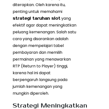
diterapkan. Oleh karena itu,
penting untuk memahami
yang
strategi taruhan slot
efektif agar dapat meningkatkan
peluang kemenangan. Salah satu
cara yang disarankan adalah
dengan mempelajari tabel
pembayaran dan memilih
permainan yang menawarkan
RTP (Return to Player) tinggi,
karena hal ini dapat
berpengaruh langsung pada
jumlah kemenangan yang
mungkin diperoleh.
Strategi Meningkatkan