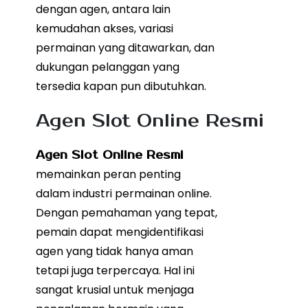
dengan agen, antara lain
kemudahan akses, variasi
permainan yang ditawarkan, dan
dukungan pelanggan yang
tersedia kapan pun dibutuhkan.
Agen Slot Online Resmi
Agen Slot Online Resmi
memainkan peran penting
dalam industri permainan online.
Dengan pemahaman yang tepat,
pemain dapat mengidentifikasi
agen yang tidak hanya aman
tetapi juga terpercaya. Hal ini
sangat krusial untuk menjaga