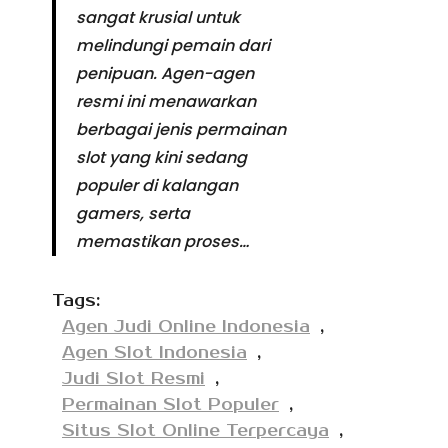
sangat krusial untuk
melindungi pemain dari
penipuan. Agen-agen
resmi ini menawarkan
berbagai jenis permainan
slot yang kini sedang
populer di kalangan
gamers, serta
memastikan proses…
Tags:
Agen Judi Online Indonesia
,
Agen Slot Indonesia
,
Judi Slot Resmi
,
Permainan Slot Populer
,
Situs Slot Online Terpercaya
,