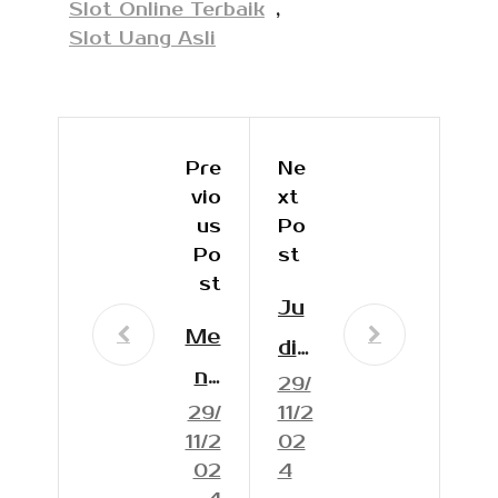
Slot Online Terbaik
,
Slot Uang Asli
Pre
Ne
Vio
Xt
Us
Po
Po
St
St
Ju
Me
di
na
29/
Slo
29/
11/2
ng
t
11/2
02
ka
Ga
02
4
n