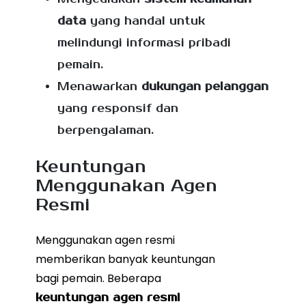
data
yang handal untuk
melindungi informasi pribadi
pemain.
Menawarkan
dukungan pelanggan
yang responsif dan
berpengalaman.
Keuntungan
Menggunakan Agen
Resmi
Menggunakan agen resmi
memberikan banyak keuntungan
bagi pemain. Beberapa
keuntungan agen resmi