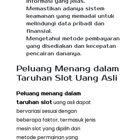
informasi yang jelas.
Memastikan adanya sistem
keamanan yang memadai untuk
melindungi data pribadi dan
finansial.
Mengetahui metode pembayaran
yang disediakan dan kecepatan
pencairan dananya.
Peluang Menang dalam
Taruhan Slot Uang Asli
Peluang menang dalam
uang asli dapat
taruhan slot
bervariasi sesuai dengan
beberapa faktor, termasuk jenis
mesin slot yang dipilih dan
metode permainan yang