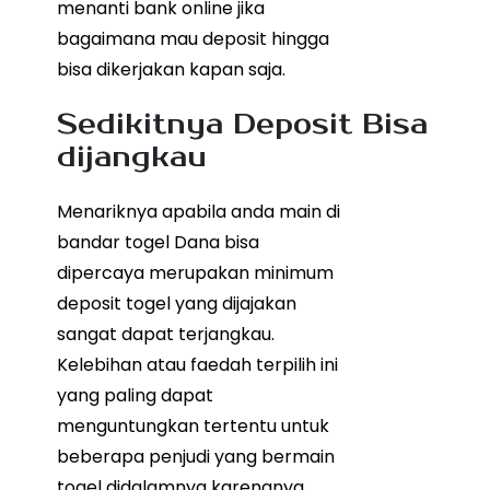
menanti bank online jika
bagaimana mau deposit hingga
bisa dikerjakan kapan saja.
Sedikitnya Deposit Bisa
dijangkau
Menariknya apabila anda main di
bandar togel Dana bisa
dipercaya merupakan minimum
deposit togel yang dijajakan
sangat dapat terjangkau.
Kelebihan atau faedah terpilih ini
yang paling dapat
menguntungkan tertentu untuk
beberapa penjudi yang bermain
togel didalamnya karenanya