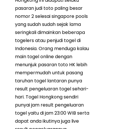
Hongkong ini didapati selaku
pasaran judi toto paling besar
nomor 2 selesai singapore pools
yang sudah sudah sejak lama
seringkali dimainkan beberapa
togelers atau penjudi togel di
Indonesia. Orang menduga kalau
main togel online dengan
menunjuk pasaran toto HK lebih
mempermudah untuk pasang
taruhan togel lantaran punya
result pengeluaran togel sehari-
hari. Togel Hongkong sendiri
punyai jam result pengeluaran
togel yaitu di jam 23:00 WIB serta
dapat anda ikutinya juga live