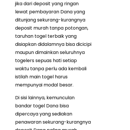
jika dari deposit yang ringan
lewat pembayaran Dana yang
ditunjang sekurang-kurangnya
deposit murah tanpa potongan,
taruhan togel terbaik yang
disiapkan didalamnya bisa dicicipi
maupun dimainkan seluruhnya
togelers sepuas hati setiap
waktu tanpa perlu ada kembali
istilah main togel harus
mempunyai modal besar.
Di sisi lainnya, kemunculan
bandar togel Dana bisa
dipercaya yang sediakan
penawaran sekurang-kurangnya