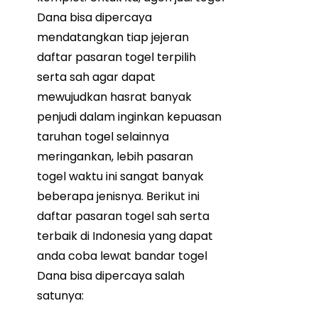
Dana bisa dipercaya
mendatangkan tiap jejeran
daftar pasaran togel terpilih
serta sah agar dapat
mewujudkan hasrat banyak
penjudi dalam inginkan kepuasan
taruhan togel selainnya
meringankan, lebih pasaran
togel waktu ini sangat banyak
beberapa jenisnya. Berikut ini
daftar pasaran togel sah serta
terbaik di Indonesia yang dapat
anda coba lewat bandar togel
Dana bisa dipercaya salah
satunya: