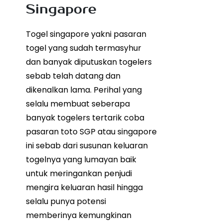
Singapore
Togel singapore yakni pasaran
togel yang sudah termasyhur
dan banyak diputuskan togelers
sebab telah datang dan
dikenalkan lama. Perihal yang
selalu membuat seberapa
banyak togelers tertarik coba
pasaran toto SGP atau singapore
ini sebab dari susunan keluaran
togelnya yang lumayan baik
untuk meringankan penjudi
mengira keluaran hasil hingga
selalu punya potensi
memberinya kemungkinan