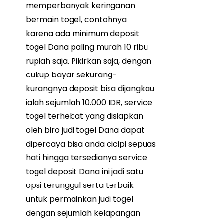
memperbanyak keringanan
bermain togel, contohnya
karena ada minimum deposit
togel Dana paling murah 10 ribu
rupiah saja. Pikirkan saja, dengan
cukup bayar sekurang-
kurangnya deposit bisa dijangkau
ialah sejumlah 10.000 IDR, service
togel terhebat yang disiapkan
oleh biro judi togel Dana dapat
dipercaya bisa anda cicipi sepuas
hati hingga tersedianya service
togel deposit Dana ini jadi satu
opsi terunggul serta terbaik
untuk permainkan judi togel
dengan sejumlah kelapangan