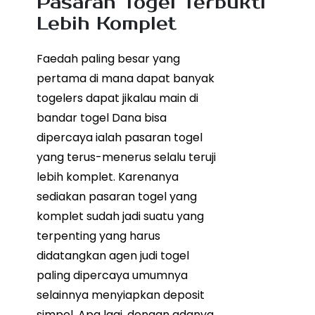
Pasaran Togel Terbukti
Lebih Komplet
Faedah paling besar yang
pertama di mana dapat banyak
togelers dapat jikalau main di
bandar togel Dana bisa
dipercaya ialah pasaran togel
yang terus-menerus selalu teruji
lebih komplet. Karenanya
sediakan pasaran togel yang
komplet sudah jadi suatu yang
terpenting yang harus
didatangkan agen judi togel
paling dipercaya umumnya
selainnya menyiapkan deposit
simpel. Apa lagi, dengan adanya