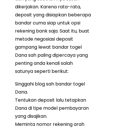
dikerjakan. Karena rata-rata,
deposit yang disiapkan beberapa
bandar cuma siap untuk opsi
rekening bank saja. Saat itu, buat
metode negosiasi deposit
gampang lewat bandar togel
Dana sah paling dipercaya yang
penting anda kenali salah
satunya seperti berikut:
Singgahi blog sah bandar togel
Dana.
Tentukan deposit lalu tetapkan
Dana di tipe model pembayaran
yang disajikan.
Meminta nomor rekening arah