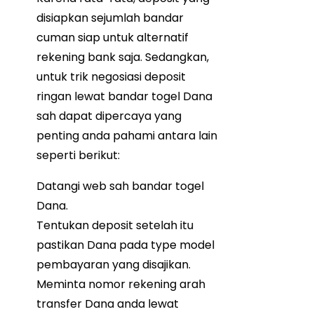
disiapkan sejumlah bandar
cuman siap untuk alternatif
rekening bank saja. Sedangkan,
untuk trik negosiasi deposit
ringan lewat bandar togel Dana
sah dapat dipercaya yang
penting anda pahami antara lain
seperti berikut:
Datangi web sah bandar togel
Dana.
Tentukan deposit setelah itu
pastikan Dana pada type model
pembayaran yang disajikan.
Meminta nomor rekening arah
transfer Dana anda lewat