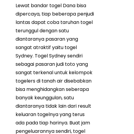
Lewat bandar togel Dana bisa
dipercaya, tiap beberapa penjudi
lantas dapat coba taruhan togel
terunggul dengan satu
diantaranya pasaran yang
sangat atraktif yaitu togel
Sydney. Togel Sydney sendiri
sebagai pasaran judi toto yang
sangat terkenal untuk kelompok
togelers di tanah air disebabkan
bisa menghidangkan seberapa
banyak keunggulan, satu
diantaranya tidak lain dari result
keluaran togelnya yang terus
ada pada tiap harinya. Buat jam
pengeluarannya sendiri, togel