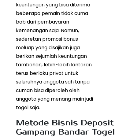
keuntungan yang bisa diterima
beberapa pemain tidak cuma
bab dari pembayaran
kemenangan saja. Namun,
sederetan promosi bonus
meluap yang disajikan juga
berikan sejumlah keuntungan
tambahan, lebih-lebih lantaran
terus berlaku privat untuk
seluruhnya anggota sah tanpa
cuman bisa diperoleh oleh
anggota yang menang main judi
togel saja.
Metode Bisnis Deposit
Gampang Bandar Togel