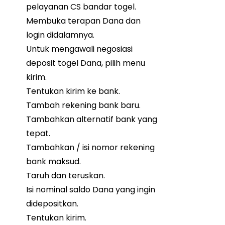
pelayanan CS bandar togel.
Membuka terapan Dana dan
login didalamnya.
Untuk mengawali negosiasi
deposit togel Dana, pilih menu
kirim.
Tentukan kirim ke bank.
Tambah rekening bank baru.
Tambahkan alternatif bank yang
tepat.
Tambahkan / isi nomor rekening
bank maksud.
Taruh dan teruskan.
Isi nominal saldo Dana yang ingin
didepositkan.
Tentukan kirim.