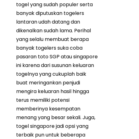
togel yang sudah populer serta
banyak diputuskan togelers
lantaran udah datang dan
dikenalkan sudah lama. Perihal
yang selalu membuat berapa
banyak togelers suka coba
pasaran toto SGP atau singapore
ini karena dari susunan keluaran
togelnya yang cukuplah baik
buat meringankan penjudi
mengira keluaran hasil hingga
terus memiliki potensi
memberinya kesempatan
menang yang besar sekali. Juga,
togel singapore jadi opsi yang
terbaik pun untuk beberapa