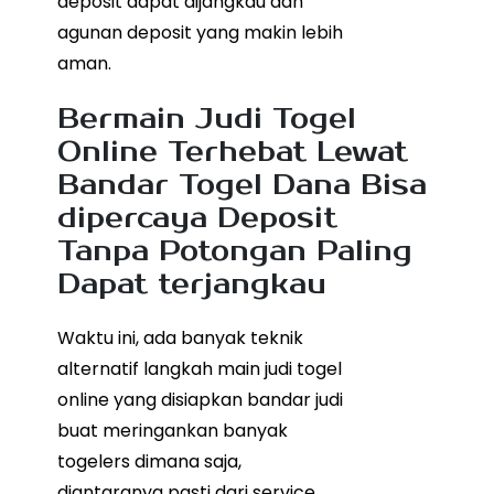
deposit dapat dijangkau dan
agunan deposit yang makin lebih
aman.
Bermain Judi Togel
Online Terhebat Lewat
Bandar Togel Dana Bisa
dipercaya Deposit
Tanpa Potongan Paling
Dapat terjangkau
Waktu ini, ada banyak teknik
alternatif langkah main judi togel
online yang disiapkan bandar judi
buat meringankan banyak
togelers dimana saja,
diantaranya pasti dari service