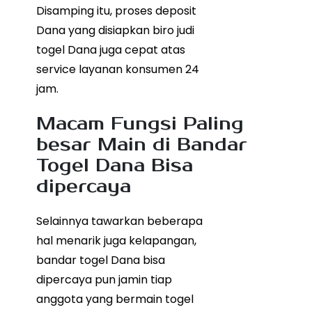
Disamping itu, proses deposit
Dana yang disiapkan biro judi
togel Dana juga cepat atas
service layanan konsumen 24
jam.
Macam Fungsi Paling
besar Main di Bandar
Togel Dana Bisa
dipercaya
Selainnya tawarkan beberapa
hal menarik juga kelapangan,
bandar togel Dana bisa
dipercaya pun jamin tiap
anggota yang bermain togel