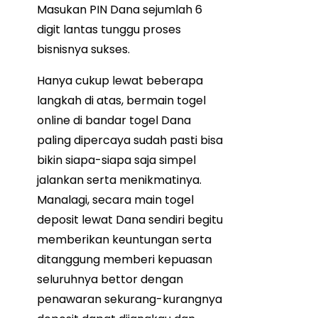
Masukan PIN Dana sejumlah 6
digit lantas tunggu proses
bisnisnya sukses.
Hanya cukup lewat beberapa
langkah di atas, bermain togel
online di bandar togel Dana
paling dipercaya sudah pasti bisa
bikin siapa-siapa saja simpel
jalankan serta menikmatinya.
Manalagi, secara main togel
deposit lewat Dana sendiri begitu
memberikan keuntungan serta
ditanggung memberi kepuasan
seluruhnya bettor dengan
penawaran sekurang-kurangnya