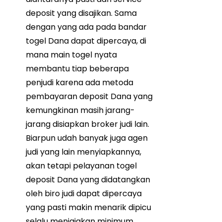
deposit yang disajikan. Sama
dengan yang ada pada bandar
togel Dana dapat dipercaya, di
mana main togel nyata
membantu tiap beberapa
penjudi karena ada metoda
pembayaran deposit Dana yang
kemungkinan masih jarang-
jarang disiapkan broker judi lain.
Biarpun udah banyak juga agen
judi yang lain menyiapkannya,
akan tetapi pelayanan togel
deposit Dana yang didatangkan
oleh biro judi dapat dipercaya
yang pasti makin menarik dipicu
selalu menjajakan minimum