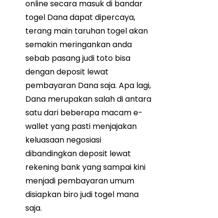
online secara masuk di bandar
togel Dana dapat dipercaya,
terang main taruhan togel akan
semakin meringankan anda
sebab pasang judi toto bisa
dengan deposit lewat
pembayaran Dana saja. Apa lagi,
Dana merupakan salah di antara
satu dari beberapa macam e-
wallet yang pasti menjajakan
keluasaan negosiasi
dibandingkan deposit lewat
rekening bank yang sampai kini
menjadi pembayaran umum
disiapkan biro judi togel mana
saja.