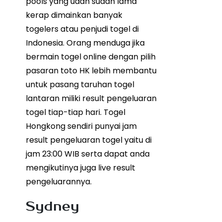
pools yang udah sudah lama
kerap dimainkan banyak
togelers atau penjudi togel di
Indonesia. Orang menduga jika
bermain togel online dengan pilih
pasaran toto HK lebih membantu
untuk pasang taruhan togel
lantaran miliki result pengeluaran
togel tiap-tiap hari. Togel
Hongkong sendiri punyai jam
result pengeluaran togel yaitu di
jam 23:00 WIB serta dapat anda
mengikutinya juga live result
pengeluarannya.
Sydney