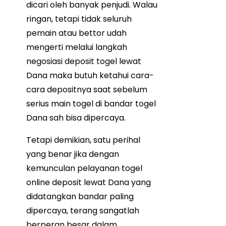
dicari oleh banyak penjudi. Walau
ringan, tetapi tidak seluruh
pemain atau bettor udah
mengerti melalui langkah
negosiasi deposit togel lewat
Dana maka butuh ketahui cara-
cara depositnya saat sebelum
serius main togel di bandar togel
Dana sah bisa dipercaya.
Tetapi demikian, satu perihal
yang benar jika dengan
kemunculan pelayanan togel
online deposit lewat Dana yang
didatangkan bandar paling
dipercaya, terang sangatlah
berperan besar dalam