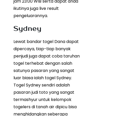
jam 23:00 WIB serta dapat anda
ikutinya juga live result
pengeluarannya.
Sydney
Lewat bandar togel Dana dapat
dipercaya, tiap-tiap banyak
penjudi juga dapat coba taruhan
togel terhebat dengan salah
satunya pasaran yang sangat
luar biasa ialah togel Sydney.
Togel Sydney sendiri adalah
pasaran judi toto yang sangat
termashyur untuk kelompok
togelers di tanah air dipicu bisa
menghidangkan seberapa