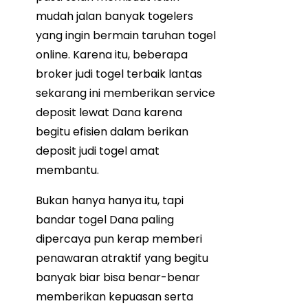
mudah jalan banyak togelers
yang ingin bermain taruhan togel
online. Karena itu, beberapa
broker judi togel terbaik lantas
sekarang ini memberikan service
deposit lewat Dana karena
begitu efisien dalam berikan
deposit judi togel amat
membantu.
Bukan hanya hanya itu, tapi
bandar togel Dana paling
dipercaya pun kerap memberi
penawaran atraktif yang begitu
banyak biar bisa benar-benar
memberikan kepuasan serta