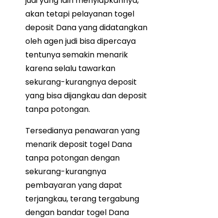
judi yang lain menyiapkannya,
akan tetapi pelayanan togel
deposit Dana yang didatangkan
oleh agen judi bisa dipercaya
tentunya semakin menarik
karena selalu tawarkan
sekurang-kurangnya deposit
yang bisa dijangkau dan deposit
tanpa potongan.
Tersedianya penawaran yang
menarik deposit togel Dana
tanpa potongan dengan
sekurang-kurangnya
pembayaran yang dapat
terjangkau, terang tergabung
dengan bandar togel Dana