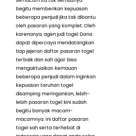
semacam itu tak semuanya
begitu memberikan kepuasan
beberapa penjudi jika tak dibantu
oleh pasaran yang komplet. Oleh
karenanya, agen judi togel Dana
dapat dipercaya mendatangkan
tiap jejeran daftar pasaran togel
terbaik dan sah agar bisa
mengaktualkan kemauan
beberapa penjudi dalam inginkan
kepuasan taruhan togel
disamping meringankan, lebih-
lebih pasaran togel kini sudah
begitu banyak macam-
macamnya. Ini daftar pasaran
togel sah serta terhebat di