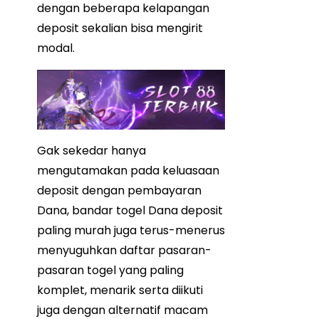
dengan beberapa kelapangan
deposit sekalian bisa mengirit
modal.
Gak sekedar hanya
mengutamakan pada keluasaan
deposit dengan pembayaran
Dana, bandar togel Dana deposit
paling murah juga terus-menerus
menyuguhkan daftar pasaran-
pasaran togel yang paling
komplet, menarik serta diikuti
juga dengan alternatif macam