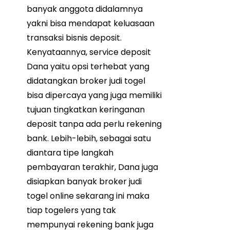
banyak anggota didalamnya
yakni bisa mendapat keluasaan
transaksi bisnis deposit.
Kenyataannya, service deposit
Dana yaitu opsi terhebat yang
didatangkan broker judi togel
bisa dipercaya yang juga memiliki
tujuan tingkatkan keringanan
deposit tanpa ada perlu rekening
bank. Lebih-lebih, sebagai satu
diantara tipe langkah
pembayaran terakhir, Dana juga
disiapkan banyak broker judi
togel online sekarang ini maka
tiap togelers yang tak
mempunyai rekening bank juga