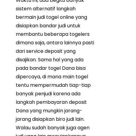
Waktu ini, ada begitu banyak
sistem alternatif langkah
bermain judi togel online yang
disiapkan bandar judi untuk
membantu beberapa togelers
dimana saja, antara lainnya pasti
dari service deposit yang
disajikan. Sama hal yang ada
pada bandar togel Dana bisa
dipercaya, di mana main togel
tentu mempermudah tiap-tiap
banyak penjudi karena ada
langkah pembayaran deposit
Dana yang mungkin jarang-
jarang disiapkan biro judi lain.
Walau sudah banyak juga agen