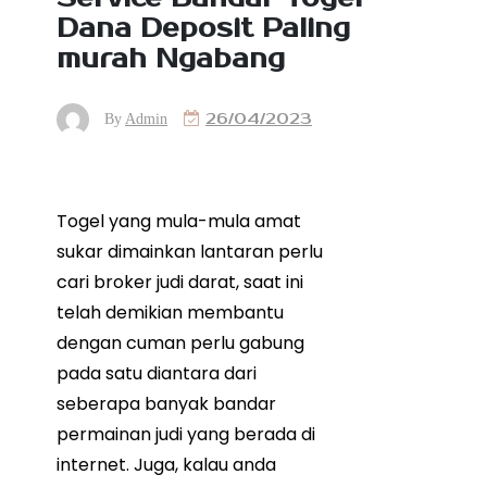
Dana Deposit Paling
murah Ngabang
26/04/2023
By
Admin
Togel yang mula-mula amat
sukar dimainkan lantaran perlu
cari broker judi darat, saat ini
telah demikian membantu
dengan cuman perlu gabung
pada satu diantara dari
seberapa banyak bandar
permainan judi yang berada di
internet. Juga, kalau anda