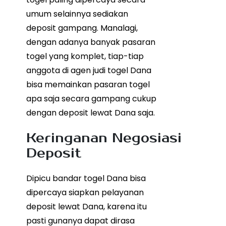
umum selainnya sediakan
deposit gampang. Manalagi,
dengan adanya banyak pasaran
togel yang komplet, tiap-tiap
anggota di agen judi togel Dana
bisa memainkan pasaran togel
apa saja secara gampang cukup
dengan deposit lewat Dana saja.
Keringanan Negosiasi
Deposit
Dipicu bandar togel Dana bisa
dipercaya siapkan pelayanan
deposit lewat Dana, karena itu
pasti gunanya dapat dirasa