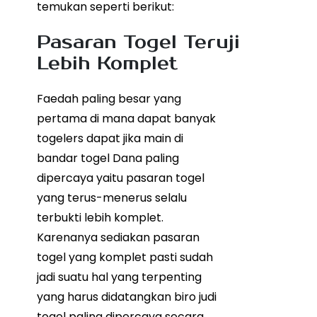
temukan seperti berikut:
Pasaran Togel Teruji
Lebih Komplet
Faedah paling besar yang
pertama di mana dapat banyak
togelers dapat jika main di
bandar togel Dana paling
dipercaya yaitu pasaran togel
yang terus-menerus selalu
terbukti lebih komplet.
Karenanya sediakan pasaran
togel yang komplet pasti sudah
jadi suatu hal yang terpenting
yang harus didatangkan biro judi
togel paling dipercaya secara