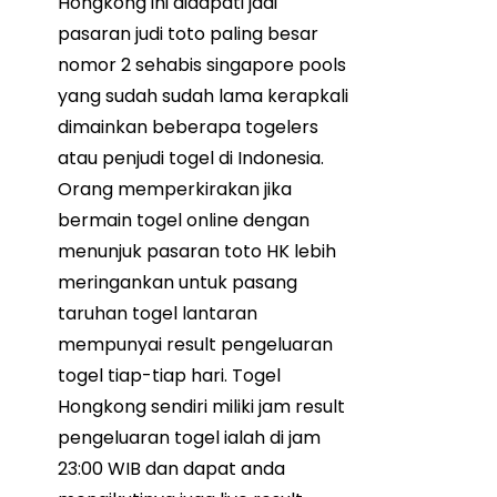
Hongkong ini didapati jadi
pasaran judi toto paling besar
nomor 2 sehabis singapore pools
yang sudah sudah lama kerapkali
dimainkan beberapa togelers
atau penjudi togel di Indonesia.
Orang memperkirakan jika
bermain togel online dengan
menunjuk pasaran toto HK lebih
meringankan untuk pasang
taruhan togel lantaran
mempunyai result pengeluaran
togel tiap-tiap hari. Togel
Hongkong sendiri miliki jam result
pengeluaran togel ialah di jam
23:00 WIB dan dapat anda