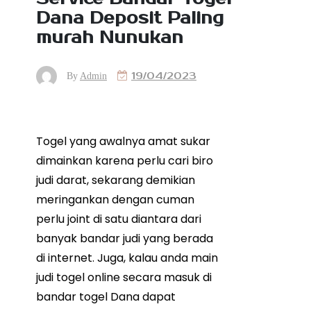
Dana Deposit Paling
murah Nunukan
19/04/2023
By
Admin
Togel yang awalnya amat sukar
dimainkan karena perlu cari biro
judi darat, sekarang demikian
meringankan dengan cuman
perlu joint di satu diantara dari
banyak bandar judi yang berada
di internet. Juga, kalau anda main
judi togel online secara masuk di
bandar togel Dana dapat