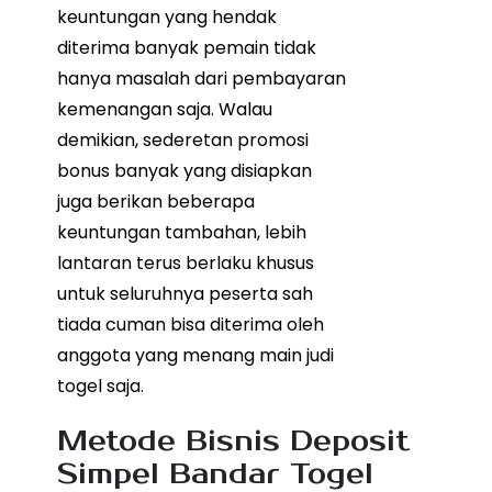
keuntungan yang hendak
diterima banyak pemain tidak
hanya masalah dari pembayaran
kemenangan saja. Walau
demikian, sederetan promosi
bonus banyak yang disiapkan
juga berikan beberapa
keuntungan tambahan, lebih
lantaran terus berlaku khusus
untuk seluruhnya peserta sah
tiada cuman bisa diterima oleh
anggota yang menang main judi
togel saja.
Metode Bisnis Deposit
Simpel Bandar Togel