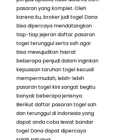
pasaran yang komplet. Oleh
karena itu, broker judi togel Dana
bisa dipercaya mendatangkan
tiap-tiap jejeran daftar pasaran
togel terunggul serta sah agar
bisa mewujudkan hasrat
beberapa penjudi dalam inginkan
kepuasan taruhan togel kecuali
mempermudah, lebih-lebih
pasaran togel kini sangat begitu
banyak beberapa jenisnya.
Berikut daftar pasaran togel sah
dan terunggul di Indonesia yang
dapat anda coba lewat bandar
togel Dana dapat dipercaya
salah satunya: