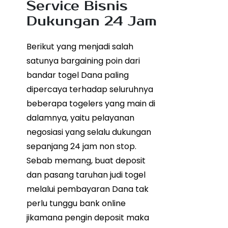
Service Bisnis
Dukungan 24 Jam
Berikut yang menjadi salah
satunya bargaining poin dari
bandar togel Dana paling
dipercaya terhadap seluruhnya
beberapa togelers yang main di
dalamnya, yaitu pelayanan
negosiasi yang selalu dukungan
sepanjang 24 jam non stop.
Sebab memang, buat deposit
dan pasang taruhan judi togel
melalui pembayaran Dana tak
perlu tunggu bank online
jikamana pengin deposit maka