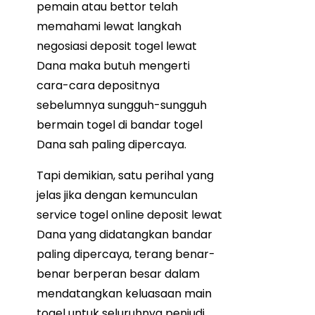
pemain atau bettor telah
memahami lewat langkah
negosiasi deposit togel lewat
Dana maka butuh mengerti
cara-cara depositnya
sebelumnya sungguh-sungguh
bermain togel di bandar togel
Dana sah paling dipercaya.
Tapi demikian, satu perihal yang
jelas jika dengan kemunculan
service togel online deposit lewat
Dana yang didatangkan bandar
paling dipercaya, terang benar-
benar berperan besar dalam
mendatangkan keluasaan main
togel untuk seluruhnya penjudi