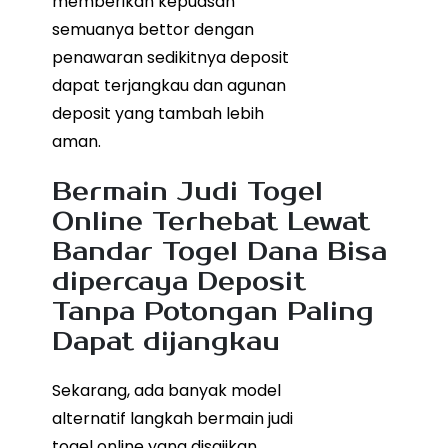
memberikan kepuasan
semuanya bettor dengan
penawaran sedikitnya deposit
dapat terjangkau dan agunan
deposit yang tambah lebih
aman.
Bermain Judi Togel
Online Terhebat Lewat
Bandar Togel Dana Bisa
dipercaya Deposit
Tanpa Potongan Paling
Dapat dijangkau
Sekarang, ada banyak model
alternatif langkah bermain judi
togel online yang disajikan