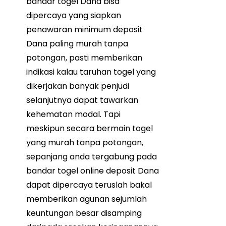
bandar togel Dana bisa
dipercaya yang siapkan
penawaran minimum deposit
Dana paling murah tanpa
potongan, pasti memberikan
indikasi kalau taruhan togel yang
dikerjakan banyak penjudi
selanjutnya dapat tawarkan
kehematan modal. Tapi
meskipun secara bermain togel
yang murah tanpa potongan,
sepanjang anda tergabung pada
bandar togel online deposit Dana
dapat dipercaya teruslah bakal
memberikan agunan sejumlah
keuntungan besar disamping