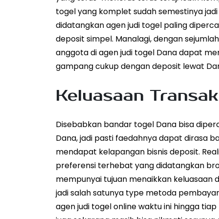
togel yang komplet sudah semestinya jadi
didatangkan agen judi togel paling diper
deposit simpel. Manalagi, dengan sejumlah
anggota di agen judi togel Dana dapat m
gampang cukup dengan deposit lewat Dan
Keluasaan Transaks
Disebabkan bandar togel Dana bisa diper
Dana, jadi pasti faedahnya dapat dirasa b
mendapat kelapangan bisnis deposit. Reali
preferensi terhebat yang didatangkan brok
mempunyai tujuan menaikkan keluasaan dep
jadi salah satunya type metoda pembayara
agen judi togel online waktu ini hingga ti