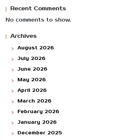
Recent Comments
No comments to show.
Archives
August 2026
July 2026
June 2026
May 2026
April 2026
March 2026
February 2026
January 2026
December 2025