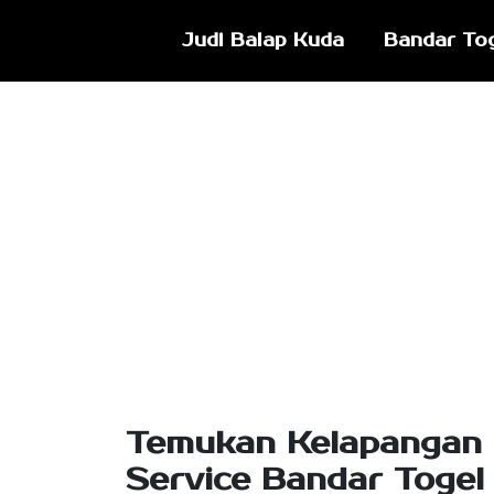
Skip
to
Judi Balap Kuda
Bandar To
content
Temukan Kelapangan 
Service Bandar Togel