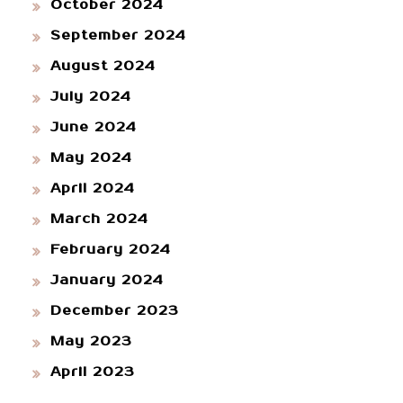
October 2024
September 2024
August 2024
July 2024
June 2024
May 2024
April 2024
March 2024
February 2024
January 2024
December 2023
May 2023
April 2023