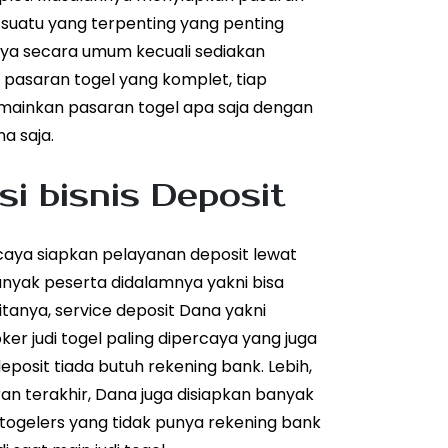
 suatu yang terpenting yang penting
caya secara umum kecuali sediakan
 pasaran togel yang komplet, tiap
emainkan pasaran togel apa saja dengan
a saja.
i bisnis Deposit
caya siapkan pelayanan deposit lewat
anyak peserta didalamnya yakni bisa
tanya, service deposit Dana yakni
er judi togel paling dipercaya yang juga
osit tiada butuh rekening bank. Lebih,
n terakhir, Dana juga disiapkan banyak
ap togelers yang tidak punya rekening bank