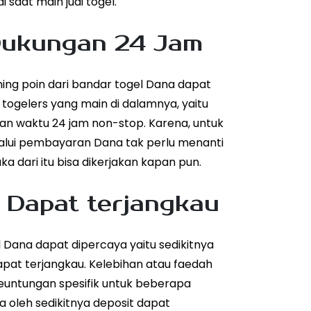
 saat main judi togel.
Dukungan 24 Jam
ning poin dari bandar togel Dana dapat
ogelers yang main di dalamnya, yaitu
ngan waktu 24 jam non-stop. Karena, untuk
lalui pembayaran Dana tak perlu menanti
 dari itu bisa dikerjakan kapan pun.
t Dapat terjangkau
 Dana dapat dipercaya yaitu sedikitnya
dapat terjangkau. Kelebihan atau faedah
euntungan spesifik untuk beberapa
a oleh sedikitnya deposit dapat