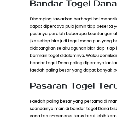
Bandar Togel Dana
Disamping tawarkan berbagai hal menarik
dapat dipercaya pula jamin tiap peserta 
pastinya peroleh beberapa keuntungan at
jika setiap biro judi togel mana pun yang
didatangkan selaku agunan biar tiap-tiap
bermain togel didalamnya. Walau demikian
bandar togel Dana paling dipercaya la
faedah paling besar yang dapat banyak pe
Pasaran Togel Teru
Faedah paling besar yang pertama di ma
seandainya main di bandar togel Dana bi
yang terus-menerus terus teruji lebih k