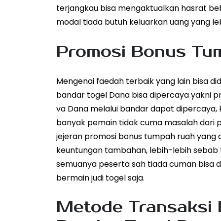
terjangkau bisa mengaktualkan hasrat beb
modal tiada butuh keluarkan uang yang leb
Promosi Bonus Tu
Mengenai faedah terbaik yang lain bisa di
bandar togel Dana bisa dipercaya yakni 
va Dana melalui bandar dapat dipercaya,
banyak pemain tidak cuma masalah dari
jejeran promosi bonus tumpah ruah yang
keuntungan tambahan, lebih-lebih sebab t
semuanya peserta sah tiada cuman bisa 
bermain judi togel saja.
Metode Transaksi 