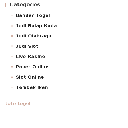
Categories
Bandar Togel
Judi Balap Kuda
Judi Olahraga
Judi Slot
Live Kasino
Poker Online
Slot Online
Tembak Ikan
toto togel