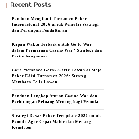
Recent Posts
Panduan Mengikuti Turnamen Poker
Internasional 2026 untuk Pemula: Strategi
dan Persiapan Pendaftaran
Kapan Waktu Terbaik untuk Go to War
dalam Permainan Casino War? Strategi dan
Pertimbangannya
Cara Membaca Gerak-Gerik Lawan di Meja
Poker Edisi Turnamen 2026: Strategi
Membaca Tells Lawan
Panduan Lengkap Aturan Casino War dan
Perhitungan Peluang Menang bagi Pemula
Strategi Dasar Poker Terupdate 2026 untuk
Pemula Agar Cepat Mahir dan Menang
Konsisten