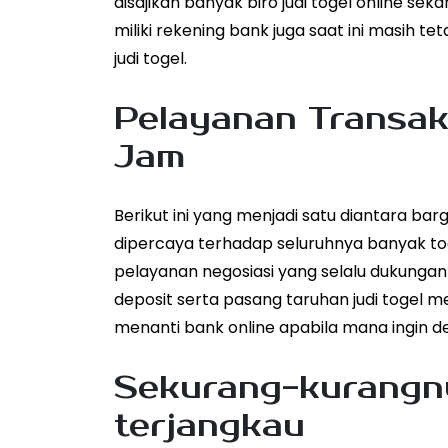
disajikan banyak biro judi togel online sek
miliki rekening bank juga saat ini masih t
judi togel.
Pelayanan Transak
Jam
Berikut ini yang menjadi satu diantara bar
dipercaya terhadap seluruhnya banyak tog
pelayanan negosiasi yang selalu dukungan
deposit serta pasang taruhan judi togel 
menanti bank online apabila mana ingin de
Sekurang-kurangn
terjangkau