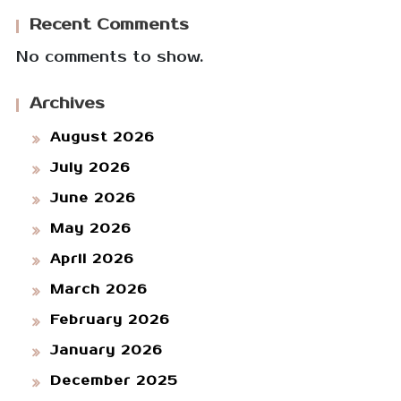
Recent Comments
No comments to show.
Archives
August 2026
July 2026
June 2026
May 2026
April 2026
March 2026
February 2026
January 2026
December 2025