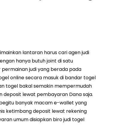
mainkan lantaran harus cari agen judi
engan hanya butuh joint di satu
 permainan judi yang berada pada
togel online secara masuk di bandar togel
han togel bakal semakin mempermudah
an deposit lewat pembayaran Dana saja.
sebegitu banyak macam e-wallet yang
nis ketimbang deposit lewat rekening
aran umum disiapkan biro judi togel