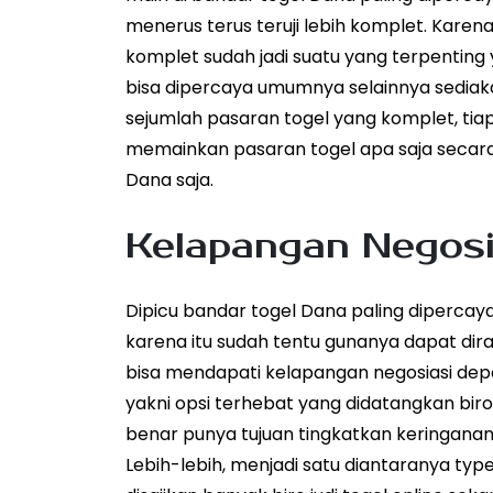
menerus terus teruji lebih komplet. Kare
komplet sudah jadi suatu yang terpenting 
bisa dipercaya umumnya selainnya sediaka
sejumlah pasaran togel yang komplet, tiap-
memainkan pasaran togel apa saja secar
Dana saja.
Kelapangan Negosi
Dipicu bandar togel Dana paling dipercaya
karena itu sudah tentu gunanya dapat dir
bisa mendapati kelapangan negosiasi depo
yakni opsi terhebat yang didatangkan biro
benar punya tujuan tingkatkan keringanan
Lebih-lebih, menjadi satu diantaranya ty