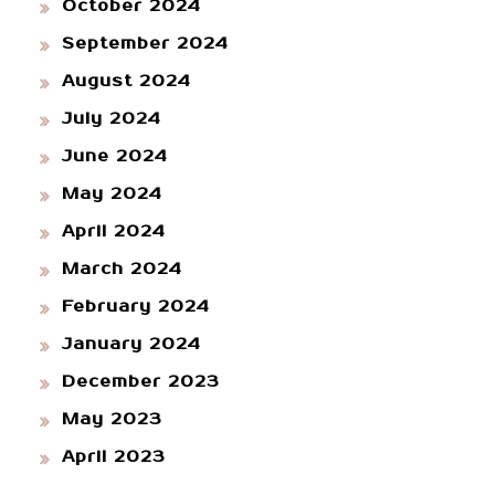
October 2024
September 2024
August 2024
July 2024
June 2024
May 2024
April 2024
March 2024
February 2024
January 2024
December 2023
May 2023
April 2023