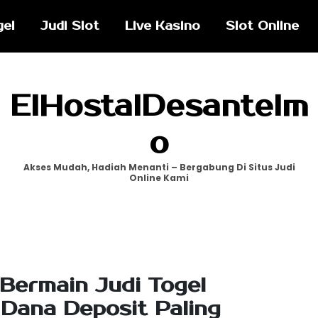
gel
Judi Slot
Live Kasino
Slot Online
ElHostalDesantelm
O
Akses Mudah, Hadiah Menanti – Bergabung Di Situs Judi
Online Kami
Bermain Judi Togel
 Dana Deposit Paling