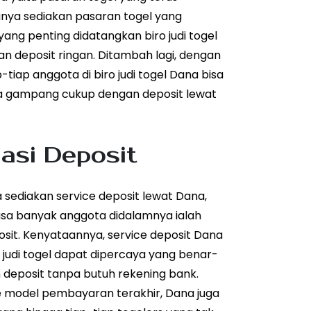
nanya sediakan pasaran togel yang
yang penting didatangkan biro judi togel
n deposit ringan. Ditambah lagi, dengan
tiap anggota di biro judi togel Dana bisa
a gampang cukup dengan deposit lewat
asi Deposit
 sediakan service deposit lewat Dana,
asa banyak anggota didalamnya ialah
sit. Kenyataannya, service deposit Dana
 judi togel dapat dipercaya yang benar-
 deposit tanpa butuh rekening bank.
pe model pembayaran terakhir, Dana juga