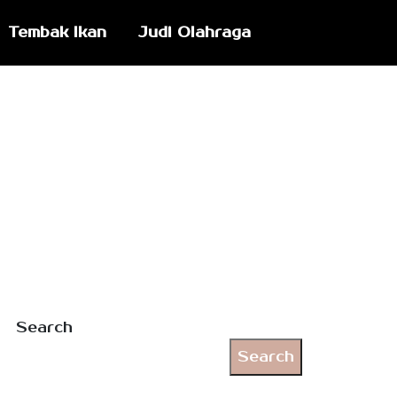
Tembak Ikan
Judi Olahraga
Search
Search