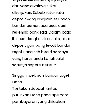
dari yang awalnya sukar
dikerjakan. Sebab rata-rata,
deposit yang disajikan sejumlah
bandar cuman ada buat opsi
rekening bank saja. Dalam pada
itu, buat langkah transaksi bisnis
deposit gampang lewat bandar
togel Dana sah bisa dipercaya
yang harus anda kenali salah
satunya seperti berikut:
Singgahi web sah bandar togel
Dana.
Tentukan deposit lantas
putuskan Dana pada tipe cara
pembayaran yang disiapkan.