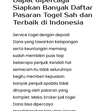
Dapat dipercaya
Siapkan Banyak Daftar
Pasaran Togel Sah dan
Terbaik di Indonesia
Service togel dengan deposit
Dana yang tawarkan kelapangan
serta keuntungan memang
sudah membikin puas tiap
beberapa penjudi. Kendati hal
semacam itu tidak seluruhnya
begitu memberi kepuasan
banyak penjudi apabila tidak
ditopang oleh pasaran yang
komplet. Maka, broker judi togel
Dana bisa dipercaya