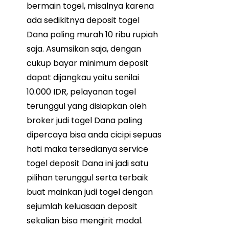
bermain togel, misalnya karena
ada sedikitnya deposit togel
Dana paling murah 10 ribu rupiah
saja. Asumsikan saja, dengan
cukup bayar minimum deposit
dapat dijangkau yaitu senilai
10.000 IDR, pelayanan togel
terunggul yang disiapkan oleh
broker judi togel Dana paling
dipercaya bisa anda cicipi sepuas
hati maka tersedianya service
togel deposit Dana ini jadi satu
pilihan terunggul serta terbaik
buat mainkan judi togel dengan
sejumlah keluasaan deposit
sekalian bisa mengirit modal.