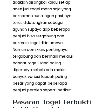
tidaklah disangkal kalau setiap
agen judi togel mana saja yang
bernama keuntungan pastinya
terus didatangkan sebagai
agunan supaya tiap beberapa
penjudi bisa tergabung dan
bermain togel didalamnya.
Namun demikian, pentingnya
tergabung dan bermain melalui
bandar togel Dana paling
dipercaya sebab ada makin
banyak variasi faedah paling
besar yang dapat beberapa
penjudi peroleh seperti berikut:
Pasaran Togel Terbukti