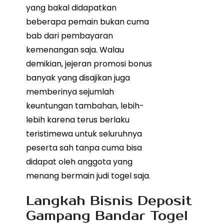
yang bakal didapatkan
beberapa pemain bukan cuma
bab dari pembayaran
kemenangan saja. Walau
demikian, jejeran promosi bonus
banyak yang disajikan juga
memberinya sejumlah
keuntungan tambahan, lebih-
lebih karena terus berlaku
teristimewa untuk seluruhnya
peserta sah tanpa cuma bisa
didapat oleh anggota yang
menang bermain judi togel saja.
Langkah Bisnis Deposit
Gampang Bandar Togel