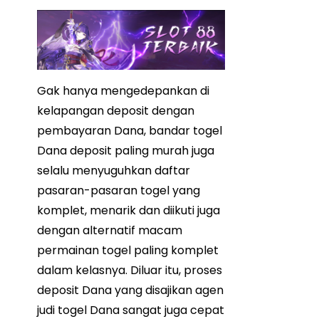
Gak hanya mengedepankan di
kelapangan deposit dengan
pembayaran Dana, bandar togel
Dana deposit paling murah juga
selalu menyuguhkan daftar
pasaran-pasaran togel yang
komplet, menarik dan diikuti juga
dengan alternatif macam
permainan togel paling komplet
dalam kelasnya. Diluar itu, proses
deposit Dana yang disajikan agen
judi togel Dana sangat juga cepat