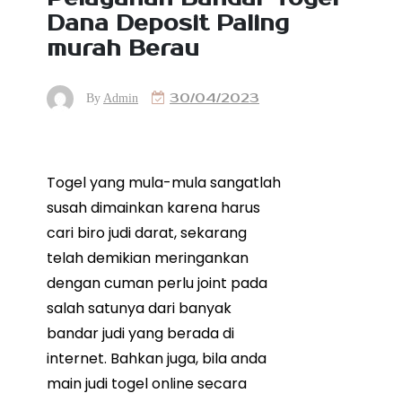
Dana Deposit Paling
murah Berau
30/04/2023
By
Admin
Togel yang mula-mula sangatlah
susah dimainkan karena harus
cari biro judi darat, sekarang
telah demikian meringankan
dengan cuman perlu joint pada
salah satunya dari banyak
bandar judi yang berada di
internet. Bahkan juga, bila anda
main judi togel online secara