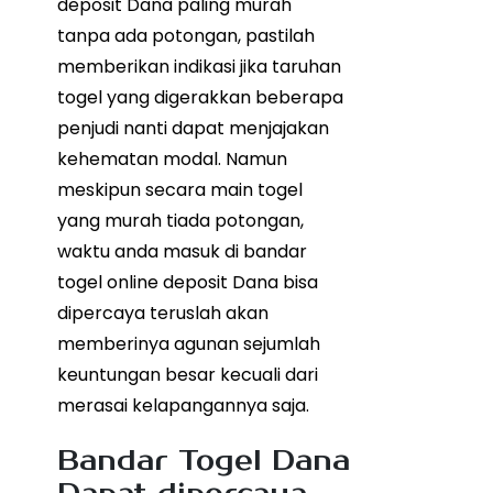
deposit Dana paling murah
tanpa ada potongan, pastilah
memberikan indikasi jika taruhan
togel yang digerakkan beberapa
penjudi nanti dapat menjajakan
kehematan modal. Namun
meskipun secara main togel
yang murah tiada potongan,
waktu anda masuk di bandar
togel online deposit Dana bisa
dipercaya teruslah akan
memberinya agunan sejumlah
keuntungan besar kecuali dari
merasai kelapangannya saja.
Bandar Togel Dana