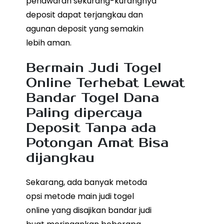
penawaran sekurang-kurangnya
deposit dapat terjangkau dan
agunan deposit yang semakin
lebih aman.
Bermain Judi Togel
Online Terhebat Lewat
Bandar Togel Dana
Paling dipercaya
Deposit Tanpa ada
Potongan Amat Bisa
dijangkau
Sekarang, ada banyak metoda
opsi metode main judi togel
online yang disajikan bandar judi