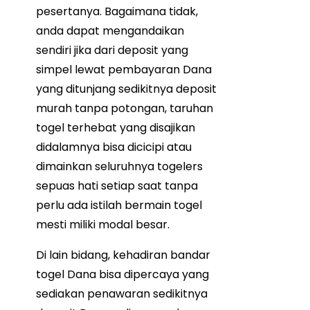
pesertanya. Bagaimana tidak,
anda dapat mengandaikan
sendiri jika dari deposit yang
simpel lewat pembayaran Dana
yang ditunjang sedikitnya deposit
murah tanpa potongan, taruhan
togel terhebat yang disajikan
didalamnya bisa dicicipi atau
dimainkan seluruhnya togelers
sepuas hati setiap saat tanpa
perlu ada istilah bermain togel
mesti miliki modal besar.
Di lain bidang, kehadiran bandar
togel Dana bisa dipercaya yang
sediakan penawaran sedikitnya