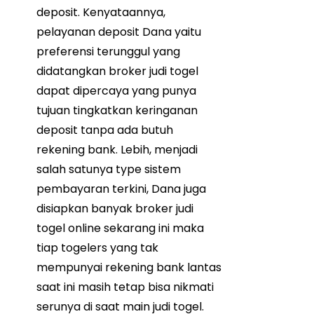
deposit. Kenyataannya,
pelayanan deposit Dana yaitu
preferensi terunggul yang
didatangkan broker judi togel
dapat dipercaya yang punya
tujuan tingkatkan keringanan
deposit tanpa ada butuh
rekening bank. Lebih, menjadi
salah satunya type sistem
pembayaran terkini, Dana juga
disiapkan banyak broker judi
togel online sekarang ini maka
tiap togelers yang tak
mempunyai rekening bank lantas
saat ini masih tetap bisa nikmati
serunya di saat main judi togel.