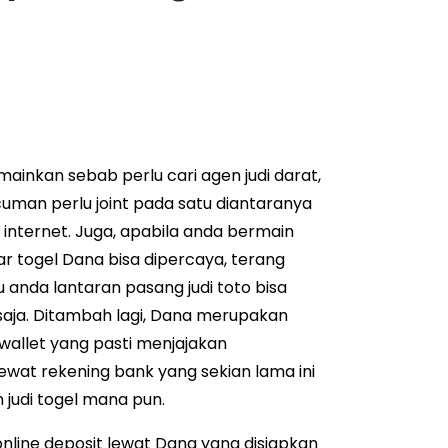
ainkan sebab perlu cari agen judi darat,
man perlu joint pada satu diantaranya
 internet. Juga, apabila anda bermain
ar togel Dana bisa dipercaya, terang
anda lantaran pasang judi toto bisa
aja. Ditambah lagi, Dana merupakan
allet yang pasti menjajakan
ewat rekening bank yang sekian lama ini
judi togel mana pun.
online deposit lewat Dana yang disiapkan