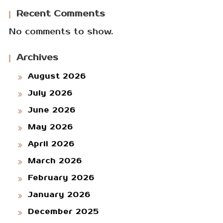
Recent Comments
No comments to show.
Archives
August 2026
July 2026
June 2026
May 2026
April 2026
March 2026
February 2026
January 2026
December 2025