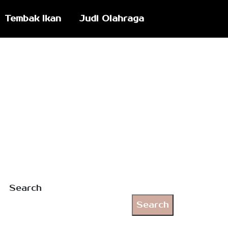
Tembak Ikan
Judi Olahraga
Search
Search