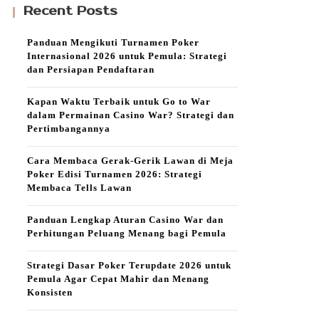
Recent Posts
Panduan Mengikuti Turnamen Poker
Internasional 2026 untuk Pemula: Strategi
dan Persiapan Pendaftaran
Kapan Waktu Terbaik untuk Go to War
dalam Permainan Casino War? Strategi dan
Pertimbangannya
Cara Membaca Gerak-Gerik Lawan di Meja
Poker Edisi Turnamen 2026: Strategi
Membaca Tells Lawan
Panduan Lengkap Aturan Casino War dan
Perhitungan Peluang Menang bagi Pemula
Strategi Dasar Poker Terupdate 2026 untuk
Pemula Agar Cepat Mahir dan Menang
Konsisten