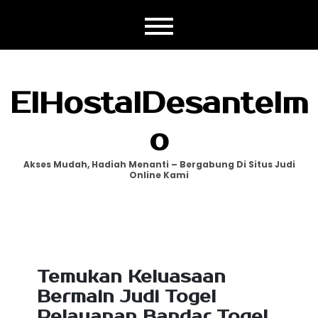
Skip
to
content
ElHostalDesantelm
O
Akses Mudah, Hadiah Menanti – Bergabung Di Situs Judi
Online Kami
Temukan Keluasaan
Bermain Judi Togel
Pelayanan Bandar Togel