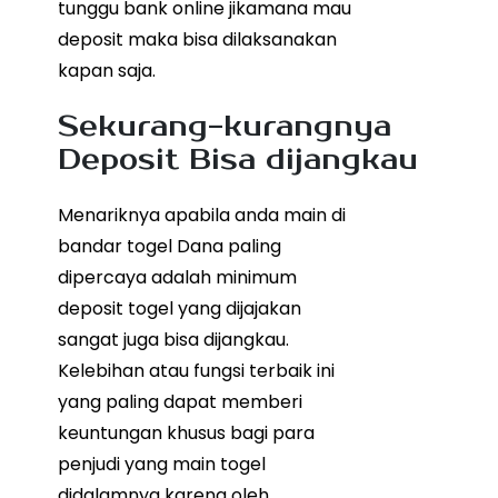
tunggu bank online jikamana mau
deposit maka bisa dilaksanakan
kapan saja.
Sekurang-kurangnya
Deposit Bisa dijangkau
Menariknya apabila anda main di
bandar togel Dana paling
dipercaya adalah minimum
deposit togel yang dijajakan
sangat juga bisa dijangkau.
Kelebihan atau fungsi terbaik ini
yang paling dapat memberi
keuntungan khusus bagi para
penjudi yang main togel
didalamnya karena oleh