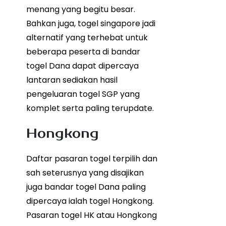
menang yang begitu besar.
Bahkan juga, togel singapore jadi
alternatif yang terhebat untuk
beberapa peserta di bandar
togel Dana dapat dipercaya
lantaran sediakan hasil
pengeluaran togel SGP yang
komplet serta paling terupdate.
Hongkong
Daftar pasaran togel terpilih dan
sah seterusnya yang disajikan
juga bandar togel Dana paling
dipercaya ialah togel Hongkong.
Pasaran togel HK atau Hongkong