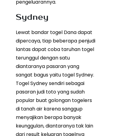
pengeluarannya.
Sydney
Lewat bandar togel Dana dapat
dipercaya, tiap beberapa penjudi
lantas dapat coba taruhan togel
terunggul dengan satu
diantaranya pasaran yang
sangat bagus yaitu togel Sydney.
Togel Sydney sendiri sebagai
pasaran judi toto yang sudah
popular buat golongan togelers
di tanah air karena sanggup
menyajikan berapa banyak
keunggulan, diantaranya tak lain
dari result keluaran togelnya