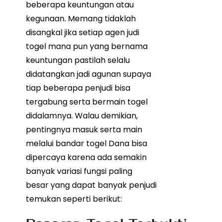
beberapa keuntungan atau
kegunaan. Memang tidaklah
disangkal jika setiap agen judi
togel mana pun yang bernama
keuntungan pastilah selalu
didatangkan jadi agunan supaya
tiap beberapa penjudi bisa
tergabung serta bermain togel
didalamnya. Walau demikian,
pentingnya masuk serta main
melalui bandar togel Dana bisa
dipercaya karena ada semakin
banyak variasi fungsi paling
besar yang dapat banyak penjudi
temukan seperti berikut: