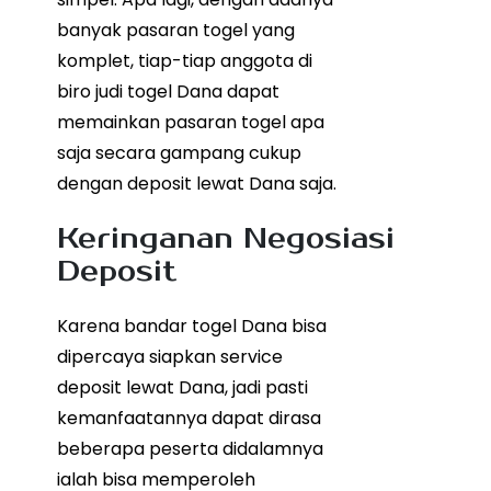
banyak pasaran togel yang
komplet, tiap-tiap anggota di
biro judi togel Dana dapat
memainkan pasaran togel apa
saja secara gampang cukup
dengan deposit lewat Dana saja.
Keringanan Negosiasi
Deposit
Karena bandar togel Dana bisa
dipercaya siapkan service
deposit lewat Dana, jadi pasti
kemanfaatannya dapat dirasa
beberapa peserta didalamnya
ialah bisa memperoleh