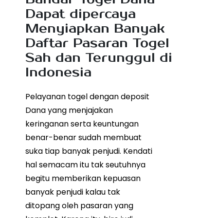
Dapat dipercaya
Menyiapkan Banyak
Daftar Pasaran Togel
Sah dan Terunggul di
Indonesia
Pelayanan togel dengan deposit
Dana yang menjajakan
keringanan serta keuntungan
benar-benar sudah membuat
suka tiap banyak penjudi. Kendati
hal semacam itu tak seutuhnya
begitu memberikan kepuasan
banyak penjudi kalau tak
ditopang oleh pasaran yang