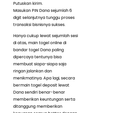
Putuskan kirim.
Masukan PIN Dana sejumlah 6
digit selanjutnya tunggu proses
transaksi bisnisnya sukses.
Hanya cukup lewat sejumlah sesi
di atas, main togel online di
bandar togel Dana paling
dipercaya tentunya bisa
membuat siapa-siapa saja
ringan jalankan dan
menikmatinya. Apa lagi, secara
bermain togel deposit lewat
Dana sendiri benar-benar
memberikan keuntungan serta
ditanggung memberikan