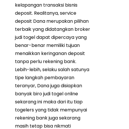
kelapangan transaksi bisnis
deposit. Realitanya, service
deposit Dana merupakan pilihan
terbaik yang didatangkan broker
judi togel dapat dipercaya yang
benar-benar memiliki tujuan
menaikkan keringanan deposit
tanpa perlu rekening bank.
Lebih-lebih, selaku salah satunya
tipe langkah pembayaran
teranyar, Dana juga disiapkan
banyak biro judi togel online
sekarang ini maka dari itu tiap
togelers yang tidak mempunyai
rekening bank juga sekarang
masih tetap bisa nikmati