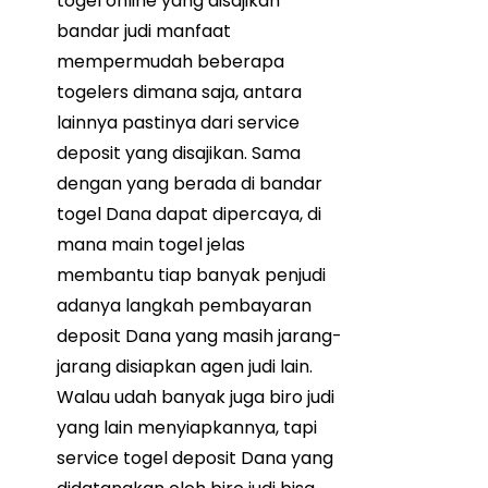
togel online yang disajikan
bandar judi manfaat
mempermudah beberapa
togelers dimana saja, antara
lainnya pastinya dari service
deposit yang disajikan. Sama
dengan yang berada di bandar
togel Dana dapat dipercaya, di
mana main togel jelas
membantu tiap banyak penjudi
adanya langkah pembayaran
deposit Dana yang masih jarang-
jarang disiapkan agen judi lain.
Walau udah banyak juga biro judi
yang lain menyiapkannya, tapi
service togel deposit Dana yang