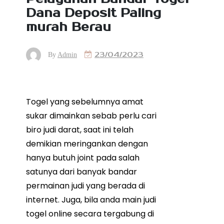
Dana Deposit Paling
murah Berau
23/04/2023
By
Admin
Togel yang sebelumnya amat
sukar dimainkan sebab perlu cari
biro judi darat, saat ini telah
demikian meringankan dengan
hanya butuh joint pada salah
satunya dari banyak bandar
permainan judi yang berada di
internet. Juga, bila anda main judi
togel online secara tergabung di