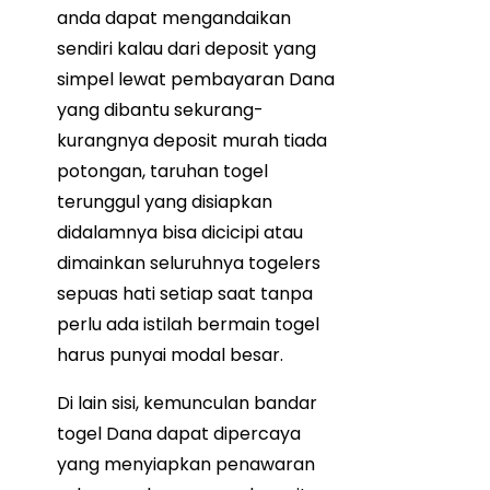
anda dapat mengandaikan
sendiri kalau dari deposit yang
simpel lewat pembayaran Dana
yang dibantu sekurang-
kurangnya deposit murah tiada
potongan, taruhan togel
terunggul yang disiapkan
didalamnya bisa dicicipi atau
dimainkan seluruhnya togelers
sepuas hati setiap saat tanpa
perlu ada istilah bermain togel
harus punyai modal besar.
Di lain sisi, kemunculan bandar
togel Dana dapat dipercaya
yang menyiapkan penawaran