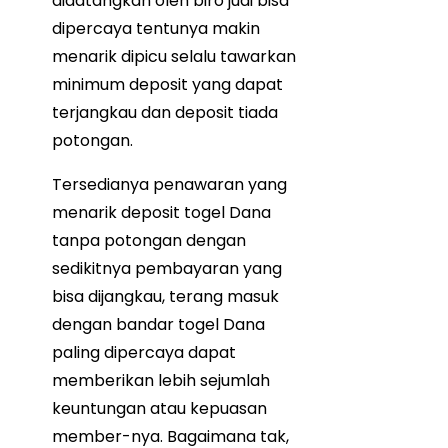
didatangkan oleh biro judi bisa
dipercaya tentunya makin
menarik dipicu selalu tawarkan
minimum deposit yang dapat
terjangkau dan deposit tiada
potongan.
Tersedianya penawaran yang
menarik deposit togel Dana
tanpa potongan dengan
sedikitnya pembayaran yang
bisa dijangkau, terang masuk
dengan bandar togel Dana
paling dipercaya dapat
memberikan lebih sejumlah
keuntungan atau kepuasan
member-nya. Bagaimana tak,