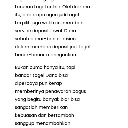
taruhan togel online. Oleh karena
itu, beberapa agen judi togel
terpilih juga waktu ini memberi
service deposit lewat Dana
sebab benar-benar efisien
dalam memberi deposit judi togel
benar-benar meringankan.
Bukan cuma hanya itu, tapi
bandar togel Dana bisa
dipercaya pun kerap
memberinya penawaran bagus
yang begitu banyak biar bisa
sangatlah memberikan
kepuasan dan bertambah
sanggup menambahkan