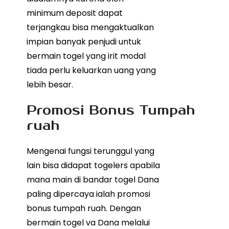
minimum deposit dapat
terjangkau bisa mengaktualkan
impian banyak penjudi untuk
bermain togel yang irit modal
tiada perlu keluarkan uang yang
lebih besar.
Promosi Bonus Tumpah
ruah
Mengenai fungsi terunggul yang
lain bisa didapat togelers apabila
mana main di bandar togel Dana
paling dipercaya ialah promosi
bonus tumpah ruah. Dengan
bermain togel va Dana melalui