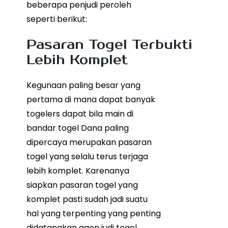
beberapa penjudi peroleh
seperti berikut:
Pasaran Togel Terbukti
Lebih Komplet
Kegunaan paling besar yang
pertama di mana dapat banyak
togelers dapat bila main di
bandar togel Dana paling
dipercaya merupakan pasaran
togel yang selalu terus terjaga
lebih komplet. Karenanya
siapkan pasaran togel yang
komplet pasti sudah jadi suatu
hal yang terpenting yang penting
didatangkan agen judi togel