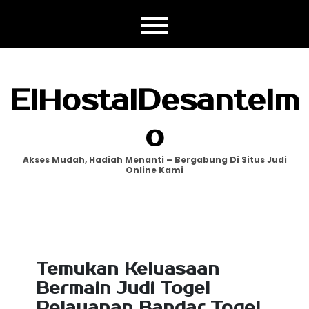
Skip
to
content
ElHostalDesantelm
O
Akses Mudah, Hadiah Menanti – Bergabung Di Situs Judi
Online Kami
Temukan Keluasaan
Bermain Judi Togel
Pelayanan Bandar Togel