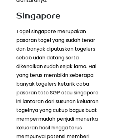
diantaranya:
Singapore
Togel singapore merupakan
pasaran togel yang sudah tenar
dan banyak diputuskan togelers
sebab udah datang serta
dikenalkan sudah sejak lama. Hal
yang terus membikin seberapa
banyak togelers ketarik coba
pasaran toto SGP atau singapore
ini lantaran dari susunan keluaran
togelnya yang cukup bagus buat
mempermudah penjudi menerka
keluaran hasil hingga terus
mempunyai potensi memberi