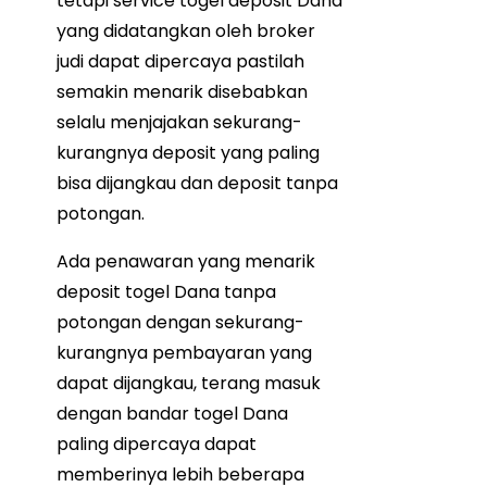
tetapi service togel deposit Dana
yang didatangkan oleh broker
judi dapat dipercaya pastilah
semakin menarik disebabkan
selalu menjajakan sekurang-
kurangnya deposit yang paling
bisa dijangkau dan deposit tanpa
potongan.
Ada penawaran yang menarik
deposit togel Dana tanpa
potongan dengan sekurang-
kurangnya pembayaran yang
dapat dijangkau, terang masuk
dengan bandar togel Dana
paling dipercaya dapat
memberinya lebih beberapa