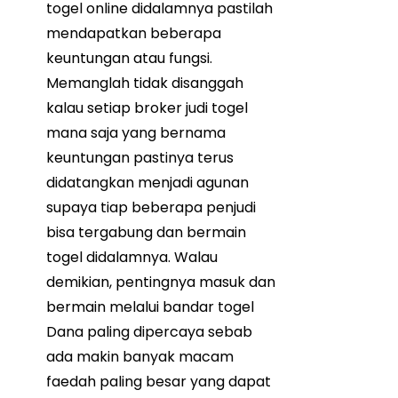
togel online didalamnya pastilah
mendapatkan beberapa
keuntungan atau fungsi.
Memanglah tidak disanggah
kalau setiap broker judi togel
mana saja yang bernama
keuntungan pastinya terus
didatangkan menjadi agunan
supaya tiap beberapa penjudi
bisa tergabung dan bermain
togel didalamnya. Walau
demikian, pentingnya masuk dan
bermain melalui bandar togel
Dana paling dipercaya sebab
ada makin banyak macam
faedah paling besar yang dapat