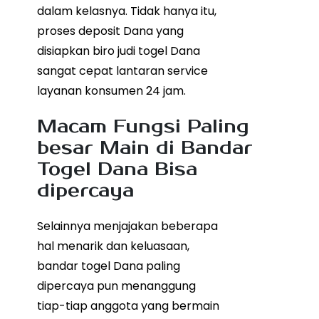
dalam kelasnya. Tidak hanya itu,
proses deposit Dana yang
disiapkan biro judi togel Dana
sangat cepat lantaran service
layanan konsumen 24 jam.
Macam Fungsi Paling
besar Main di Bandar
Togel Dana Bisa
dipercaya
Selainnya menjajakan beberapa
hal menarik dan keluasaan,
bandar togel Dana paling
dipercaya pun menanggung
tiap-tiap anggota yang bermain