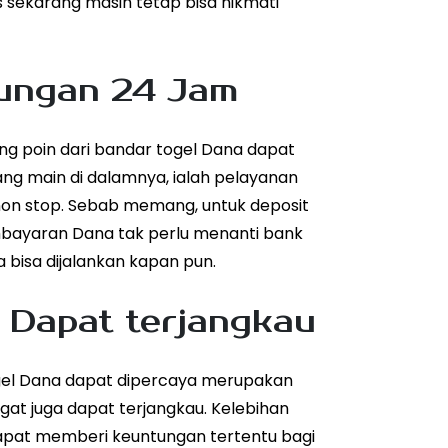
 sekarang masih tetap bisa nikmati
kungan 24 Jam
ing poin dari bandar togel Dana dapat
ng main di dalamnya, ialah pelayanan
 non stop. Sebab memang, untuk deposit
embayaran Dana tak perlu menanti bank
 bisa dijalankan kapan pun.
t Dapat terjangkau
ogel Dana dapat dipercaya merupakan
ngat juga dapat terjangkau. Kelebihan
dapat memberi keuntungan tertentu bagi