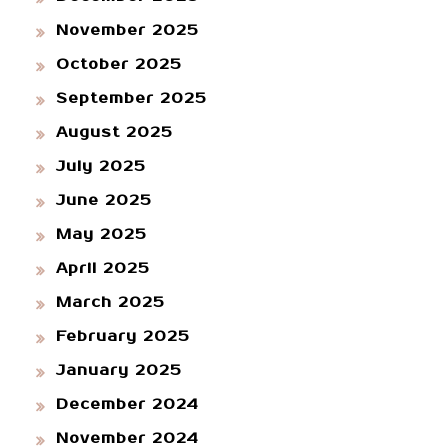
November 2025
October 2025
September 2025
August 2025
July 2025
June 2025
May 2025
April 2025
March 2025
February 2025
January 2025
December 2024
November 2024