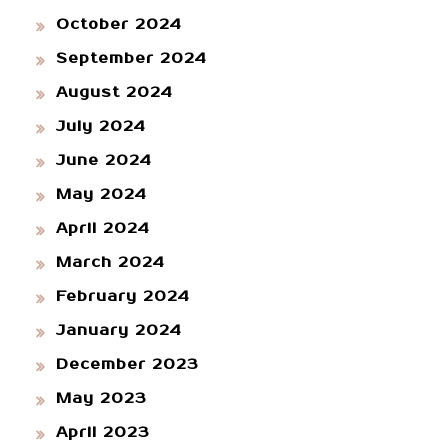
October 2024
September 2024
August 2024
July 2024
June 2024
May 2024
April 2024
March 2024
February 2024
January 2024
December 2023
May 2023
April 2023