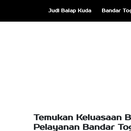
Skip
to
Judi Balap Kuda
Bandar To
content
Temukan Keluasaan B
Pelayanan Bandar Tog