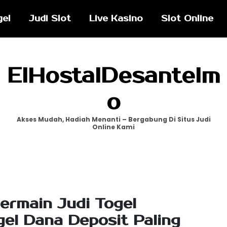
gel
Judi Slot
Live Kasino
Slot Online
ElHostalDesantelm
O
Akses Mudah, Hadiah Menanti – Bergabung Di Situs Judi
Online Kami
ermain Judi Togel
el Dana Deposit Paling