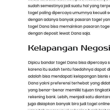
sudah semestinya jadi suatu hal yang terp
togel paling dipercaya umumnya kecuali se
dengan adanya banyak pasaran togel yang 
togel Dana bisa memainkan pasaran toge
dengan deposit lewat Dana saja.
Kelapangan Negosi
Dipicu bandar togel Dana bisa dipercaya 
karena itu sudah tentu faedahnya dapat 
adalah bisa mendapati kelapangan bisnis d
Dana yakni preferensi terhebat yang dida
yang benar-benar memiliki tujuan tingkat
rekening bank. Lebih, menjadi satu dianta
juga disiapkan banyak biro judi togel online