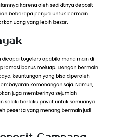
lamnya karena oleh sedikitnya deposit
ian beberapa penjudi untuk bermain
arkan uang yang lebih besar.
nyak
a dicapai togelers apabila mana main di
i promosi bonus meluap. Dengan bermain
caya, keuntungan yang bisa diperoleh
 pembayaran kemenangan saja. Namun,
apkan juga memberinya sejumlah
n selalu berlaku privat untuk semuanya
leh peserta yang menang bermain judi
Deposit Gampang