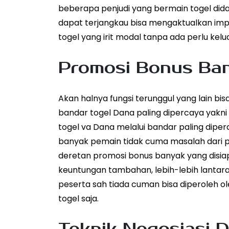
beberapa penjudi yang bermain togel dida
dapat terjangkau bisa mengaktualkan imp
togel yang irit modal tanpa ada perlu kelu
Promosi Bonus Ba
Akan halnya fungsi terunggul yang lain bis
bandar togel Dana paling dipercaya yakn
togel va Dana melalui bandar paling diper
banyak pemain tidak cuma masalah dari
deretan promosi bonus banyak yang disi
keuntungan tambahan, lebih-lebih lantara
peserta sah tiada cuman bisa diperoleh o
togel saja.
Teknik Negosiasi 