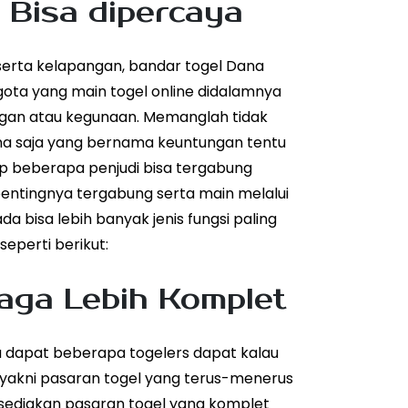
 Bisa dipercaya
serta kelapangan, bandar togel Dana
ota yang main togel online didalamnya
gan atau kegunaan. Memanglah tidak
mana saja yang bernama keuntungan tentu
ap beberapa penjudi bisa tergabung
entingnya tergabung serta main melalui
a bisa lebih banyak jenis fungsi paling
eperti berikut:
aga Lebih Komplet
a dapat beberapa togelers dapat kalau
 yakni pasaran togel yang terus-menerus
a sediakan pasaran togel yang komplet