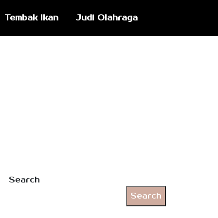
Tembak Ikan
Judi Olahraga
Search
Search