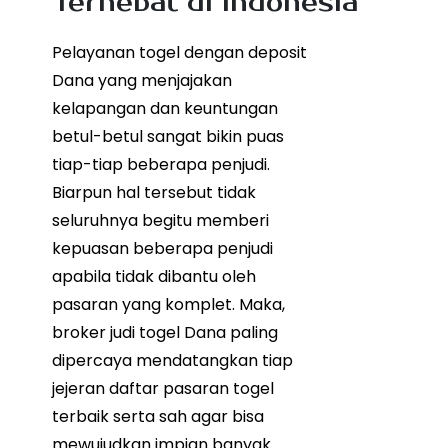
Terhebat di Indonesia
Pelayanan togel dengan deposit
Dana yang menjajakan
kelapangan dan keuntungan
betul-betul sangat bikin puas
tiap-tiap beberapa penjudi.
Biarpun hal tersebut tidak
seluruhnya begitu memberi
kepuasan beberapa penjudi
apabila tidak dibantu oleh
pasaran yang komplet. Maka,
broker judi togel Dana paling
dipercaya mendatangkan tiap
jejeran daftar pasaran togel
terbaik serta sah agar bisa
mewujudkan impian banyak