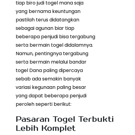
tiap biro judi togel mana saja
yang bernama keuntungan
pastilah terus didatangkan
sebagai agunan biar tiap
beberapa penjudi bisa tergabung
serta bermain togel didalamnya.
Namun, pentingnya tergabung
serta bermain melalui bandar
togel Dana paling dipercaya
sebab ada semakin banyak
variasi kegunaan paling besar
yang dapat beberapa penjudi
peroleh seperti berikut:
Pasaran Togel Terbukti
Lebih Komplet