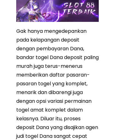
Gak hanya mengedepankan
pada kelapangan deposit
dengan pembayaran Dana,
bandar togel Dana deposit paling
murah juga terus-menerus
memberikan daftar pasaran-
pasaran togel yang komplet,
menarik dan dibarengi juga
dengan opsi variasi permainan
togel amat komplet dalam
kelasnya. Diluar itu, proses
deposit Dana yang disajikan agen
judi togel Dana sangat cepat