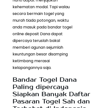
nanti dapat menjajakan
kehematan modal. Tapi walau
secara bermain togel yang
murah tiada potongan, waktu
anda masuk pada bandar togel
online deposit Dana dapat
dipercaya teruslah bakal
memberi agunan sejumlah
keuntungan besar disamping
ketimbang merasai
kelapangannya saja.
Bandar Togel Dana
Paling dipercaya
Siapkan Banyak Daftar
Pasaran Togel Sah dan