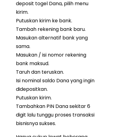
deposit togel Dana, pilih menu
kirim.
Putuskan kirim ke bank.
Tambah rekening bank baru.
Masukan alternatif bank yang
sama.
Masukan / isi nomor rekening
bank maksud.
Taruh dan teruskan.
Isi nominal saldo Dana yang ingin
didepositkan.
Putuskan kirim.
Tambahkan PIN Dana sekitar 6
digit lalu tunggu proses transaksi
bisnisnya sukses.
Hanya cukup lewat beberapa