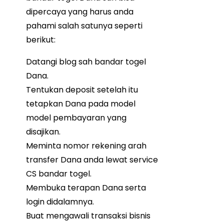
dipercaya yang harus anda
pahami salah satunya seperti
berikut:
Datangi blog sah bandar togel
Dana.
Tentukan deposit setelah itu
tetapkan Dana pada model
model pembayaran yang
disajikan.
Meminta nomor rekening arah
transfer Dana anda lewat service
CS bandar togel.
Membuka terapan Dana serta
login didalamnya.
Buat mengawali transaksi bisnis