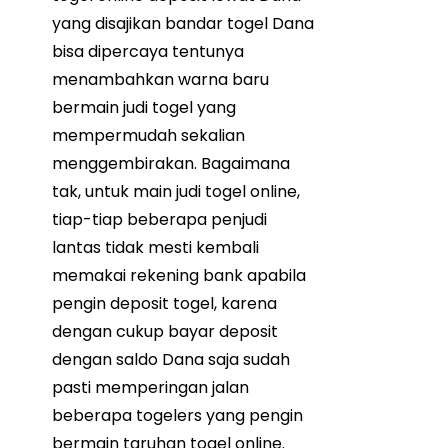
yang disajikan bandar togel Dana
bisa dipercaya tentunya
menambahkan warna baru
bermain judi togel yang
mempermudah sekalian
menggembirakan. Bagaimana
tak, untuk main judi togel online,
tiap-tiap beberapa penjudi
lantas tidak mesti kembali
memakai rekening bank apabila
pengin deposit togel, karena
dengan cukup bayar deposit
dengan saldo Dana saja sudah
pasti memperingan jalan
beberapa togelers yang pengin
bermain taruhan togel online.