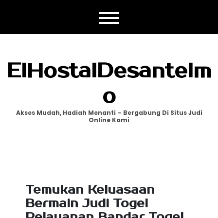
Skip
to
content
ElHostalDesantelm
O
Akses Mudah, Hadiah Menanti – Bergabung Di Situs Judi
Online Kami
Temukan Keluasaan
Bermain Judi Togel
Pelayanan Bandar Togel