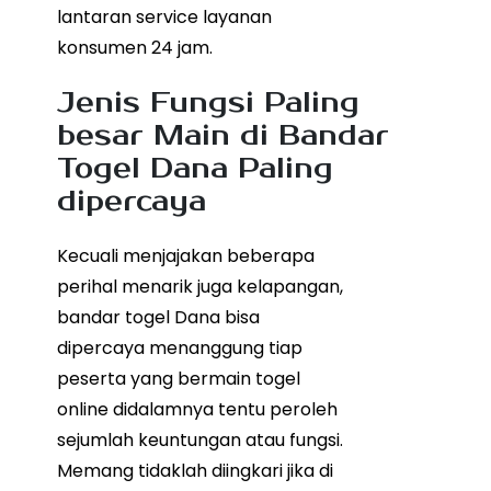
lantaran service layanan
konsumen 24 jam.
Jenis Fungsi Paling
besar Main di Bandar
Togel Dana Paling
dipercaya
Kecuali menjajakan beberapa
perihal menarik juga kelapangan,
bandar togel Dana bisa
dipercaya menanggung tiap
peserta yang bermain togel
online didalamnya tentu peroleh
sejumlah keuntungan atau fungsi.
Memang tidaklah diingkari jika di