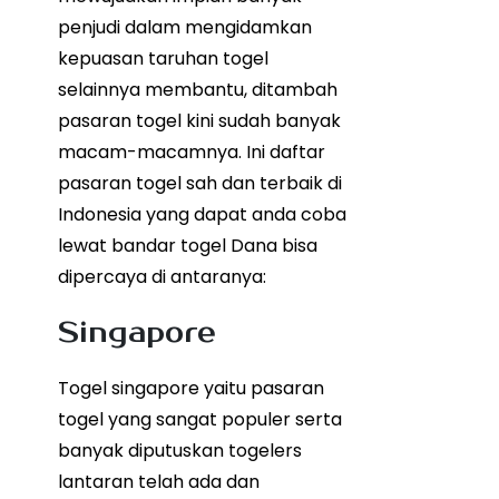
penjudi dalam mengidamkan
kepuasan taruhan togel
selainnya membantu, ditambah
pasaran togel kini sudah banyak
macam-macamnya. Ini daftar
pasaran togel sah dan terbaik di
Indonesia yang dapat anda coba
lewat bandar togel Dana bisa
dipercaya di antaranya:
Singapore
Togel singapore yaitu pasaran
togel yang sangat populer serta
banyak diputuskan togelers
lantaran telah ada dan