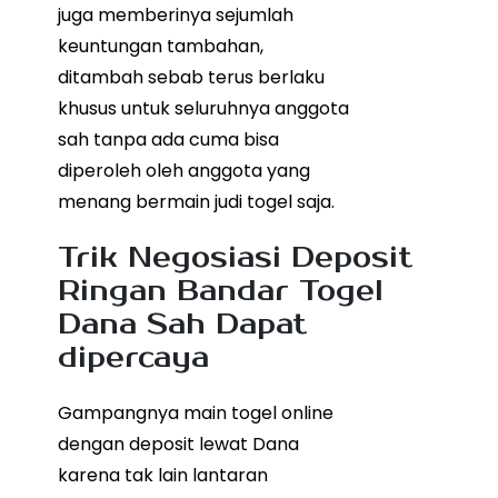
juga memberinya sejumlah
keuntungan tambahan,
ditambah sebab terus berlaku
khusus untuk seluruhnya anggota
sah tanpa ada cuma bisa
diperoleh oleh anggota yang
menang bermain judi togel saja.
Trik Negosiasi Deposit
Ringan Bandar Togel
Dana Sah Dapat
dipercaya
Gampangnya main togel online
dengan deposit lewat Dana
karena tak lain lantaran