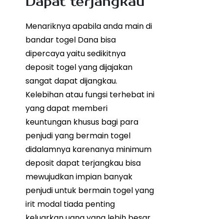
Dapat terjangkau
Menariknya apabila anda main di
bandar togel Dana bisa
dipercaya yaitu sedikitnya
deposit togel yang dijajakan
sangat dapat dijangkau.
Kelebihan atau fungsi terhebat ini
yang dapat memberi
keuntungan khusus bagi para
penjudi yang bermain togel
didalamnya karenanya minimum
deposit dapat terjangkau bisa
mewujudkan impian banyak
penjudi untuk bermain togel yang
irit modal tiada penting
keluarkan uang yang lebih besar.