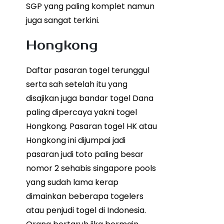
SGP yang paling komplet namun
juga sangat terkini.
Hongkong
Daftar pasaran togel terunggul
serta sah setelah itu yang
disajikan juga bandar togel Dana
paling dipercaya yakni togel
Hongkong. Pasaran togel HK atau
Hongkong ini dijumpai jadi
pasaran judi toto paling besar
nomor 2 sehabis singapore pools
yang sudah lama kerap
dimainkan beberapa togelers
atau penjudi togel di Indonesia.