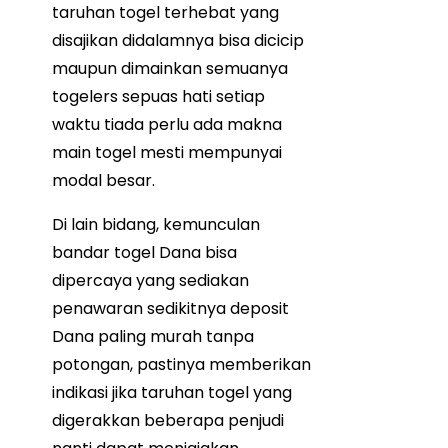
taruhan togel terhebat yang
disajikan didalamnya bisa dicicip
maupun dimainkan semuanya
togelers sepuas hati setiap
waktu tiada perlu ada makna
main togel mesti mempunyai
modal besar.
Di lain bidang, kemunculan
bandar togel Dana bisa
dipercaya yang sediakan
penawaran sedikitnya deposit
Dana paling murah tanpa
potongan, pastinya memberikan
indikasi jika taruhan togel yang
digerakkan beberapa penjudi