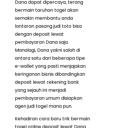
Dana dapat dipercaya, terang
bermain taruhan togel akan
semakin membantu anda
lantaran pasang judi toto bisa
dengan deposit lewat
pembayaran Dana saja.
Manalagi, Dana yakni salah di
antara satu dari beberapa tipe
e-wallet yang pasti menjajakan
keringanan bisnis dibandingkan
deposit lewat rekening bank
yang sejauh ini menjadi
pembayaran umum disiapkan
agen judi togel mana pun.
Kehadiran cara baru trik bermain
togel online deposit lewat Dana