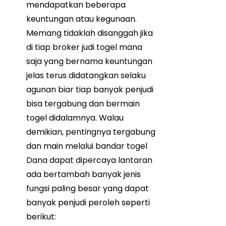
mendapatkan beberapa
keuntungan atau kegunaan.
Memang tidaklah disanggah jika
di tiap broker judi togel mana
saja yang bernama keuntungan
jelas terus didatangkan selaku
agunan biar tiap banyak penjudi
bisa tergabung dan bermain
togel didalamnya. Walau
demikian, pentingnya tergabung
dan main melalui bandar togel
Dana dapat dipercaya lantaran
ada bertambah banyak jenis
fungsi paling besar yang dapat
banyak penjudi peroleh seperti
berikut: