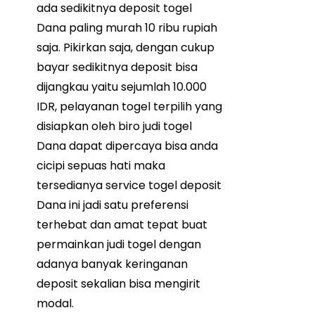
ada sedikitnya deposit togel
Dana paling murah 10 ribu rupiah
saja. Pikirkan saja, dengan cukup
bayar sedikitnya deposit bisa
dijangkau yaitu sejumlah 10.000
IDR, pelayanan togel terpilih yang
disiapkan oleh biro judi togel
Dana dapat dipercaya bisa anda
cicipi sepuas hati maka
tersedianya service togel deposit
Dana ini jadi satu preferensi
terhebat dan amat tepat buat
permainkan judi togel dengan
adanya banyak keringanan
deposit sekalian bisa mengirit
modal.