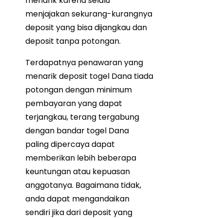
menarik karena selalu
menjajakan sekurang-kurangnya
deposit yang bisa dijangkau dan
deposit tanpa potongan.
Terdapatnya penawaran yang
menarik deposit togel Dana tiada
potongan dengan minimum
pembayaran yang dapat
terjangkau, terang tergabung
dengan bandar togel Dana
paling dipercaya dapat
memberikan lebih beberapa
keuntungan atau kepuasan
anggotanya. Bagaimana tidak,
anda dapat mengandaikan
sendiri jika dari deposit yang