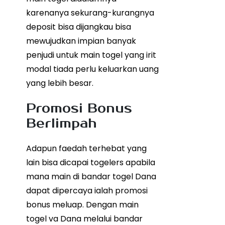
karenanya sekurang-kurangnya
deposit bisa dijangkau bisa
mewujudkan impian banyak
penjudi untuk main togel yang irit
modal tiada perlu keluarkan uang
yang lebih besar.
Promosi Bonus
Berlimpah
Adapun faedah terhebat yang
lain bisa dicapai togelers apabila
mana main di bandar togel Dana
dapat dipercaya ialah promosi
bonus meluap. Dengan main
togel va Dana melalui bandar