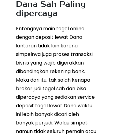
Dana Sah Paling
dipercaya
Entengnya main togel online
dengan deposit lewat Dana
lantaran tidak lain karena
simpelnya juga proses transaksi
bisnis yang wajib digerakkan
dibandingkan rekening bank.
Maka dari itu, tak salah kenapa
broker judi togel sah dan bisa
dipercaya yang sediakan service
deposit togel lewat Dana waktu
ini lebih banyak dicari oleh
banyak penjudi. Walau simpel,
namun tidak seluruh pemain atau