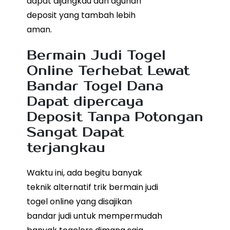
dapat dijangkau dan agunan
deposit yang tambah lebih
aman.
Bermain Judi Togel
Online Terhebat Lewat
Bandar Togel Dana
Dapat dipercaya
Deposit Tanpa Potongan
Sangat Dapat
terjangkau
Waktu ini, ada begitu banyak
teknik alternatif trik bermain judi
togel online yang disajikan
bandar judi untuk mempermudah