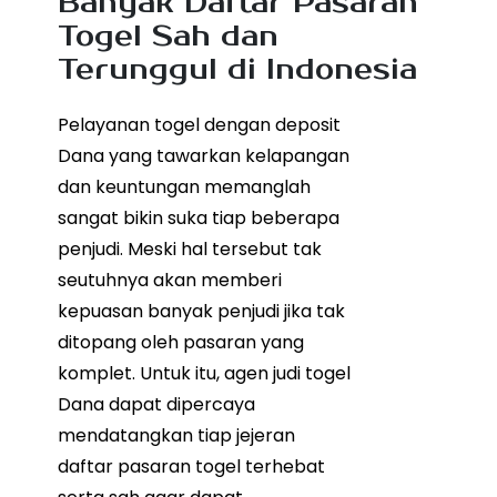
Banyak Daftar Pasaran
Togel Sah dan
Terunggul di Indonesia
Pelayanan togel dengan deposit
Dana yang tawarkan kelapangan
dan keuntungan memanglah
sangat bikin suka tiap beberapa
penjudi. Meski hal tersebut tak
seutuhnya akan memberi
kepuasan banyak penjudi jika tak
ditopang oleh pasaran yang
komplet. Untuk itu, agen judi togel
Dana dapat dipercaya
mendatangkan tiap jejeran
daftar pasaran togel terhebat