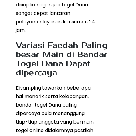
disiapkan agen judi togel Dana
sangat cepat lantaran
pelayanan layanan konsumen 24
jam.
Variasi Faedah Paling
besar Main di Bandar
Togel Dana Dapat
dipercaya
Disamping tawarkan beberapa
hal menarik serta kelapangan,
bandar togel Dana paling
dipercaya pula menanggung
tiap-tiap anggota yang bermain
togel online didalamnya pastilah