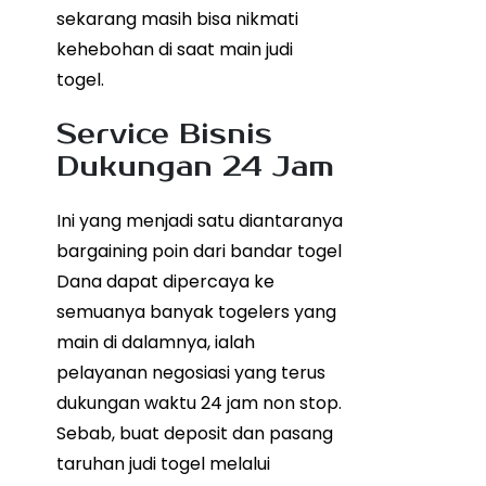
sekarang masih bisa nikmati
kehebohan di saat main judi
togel.
Service Bisnis
Dukungan 24 Jam
Ini yang menjadi satu diantaranya
bargaining poin dari bandar togel
Dana dapat dipercaya ke
semuanya banyak togelers yang
main di dalamnya, ialah
pelayanan negosiasi yang terus
dukungan waktu 24 jam non stop.
Sebab, buat deposit dan pasang
taruhan judi togel melalui