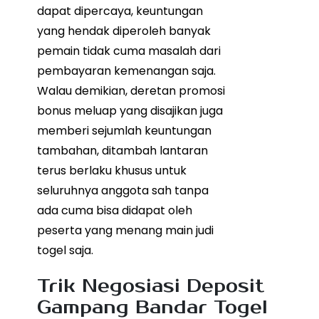
dapat dipercaya, keuntungan
yang hendak diperoleh banyak
pemain tidak cuma masalah dari
pembayaran kemenangan saja.
Walau demikian, deretan promosi
bonus meluap yang disajikan juga
memberi sejumlah keuntungan
tambahan, ditambah lantaran
terus berlaku khusus untuk
seluruhnya anggota sah tanpa
ada cuma bisa didapat oleh
peserta yang menang main judi
togel saja.
Trik Negosiasi Deposit
Gampang Bandar Togel