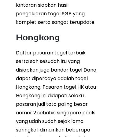
lantaran siapkan hasil
pengeluaran togel SGP yang
komplet serta sangat terupdate.
Hongkong
Daftar pasaran togel terbaik
serta sah sesudah itu yang
disiapkan juga bandar togel Dana
dapat dipercaya adalah togel
Hongkong. Pasaran togel HK atau
Hongkong ini didapati selaku
pasaran judi toto paling besar
nomor 2 sehabis singapore pools
yang udah sudah sejak lama
seringkali dimainkan beberapa