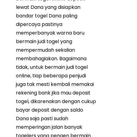
lewat Dana yang disiapkan
bandar togel Dana paling
dipercaya pastinya
memperbanyak warna baru
bermain judi togel yang
mempermudah sekalian
membahagiakan. Bagaimana
tidak, untuk bermain judi togel
online, tiap beberapa penjudi
juga tak mesti kembali memakai
rekening bank jika mau deposit
togel, dikarenakan dengan cukup
bayar deposit dengan saldo
Dana saja pasti sudah
memperingan jalan banyak
togelers yang pengen bermain