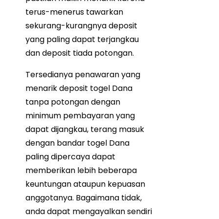
terus-menerus tawarkan
sekurang-kurangnya deposit
yang paling dapat terjangkau
dan deposit tiada potongan.
Tersedianya penawaran yang
menarik deposit togel Dana
tanpa potongan dengan
minimum pembayaran yang
dapat dijangkau, terang masuk
dengan bandar togel Dana
paling dipercaya dapat
memberikan lebih beberapa
keuntungan ataupun kepuasan
anggotanya. Bagaimana tidak,
anda dapat mengayalkan sendiri