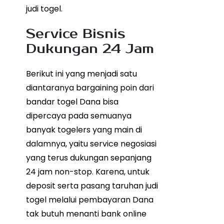
judi togel.
Service Bisnis
Dukungan 24 Jam
Berikut ini yang menjadi satu
diantaranya bargaining poin dari
bandar togel Dana bisa
dipercaya pada semuanya
banyak togelers yang main di
dalamnya, yaitu service negosiasi
yang terus dukungan sepanjang
24 jam non-stop. Karena, untuk
deposit serta pasang taruhan judi
togel melalui pembayaran Dana
tak butuh menanti bank online