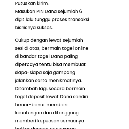
Putuskan kirim.
Masukan PIN Dana sejumlah 6
digit lalu tunggu proses transaksi
bisnisnya sukses.
Cukup dengan lewat sejumlah
sesi di atas, bermain togel online
di bandar togel Dana paling
dipercaya tentu bisa membuat
siapa-siapa saja gampang
jalankan serta menikmatinya.
Ditambah lagi, secara bermain
togel deposit lewat Dana sendiri
benar-benar memberi
keuntungan dan ditanggung
memberi kepuasan semuanya
bettor dengan penawaran