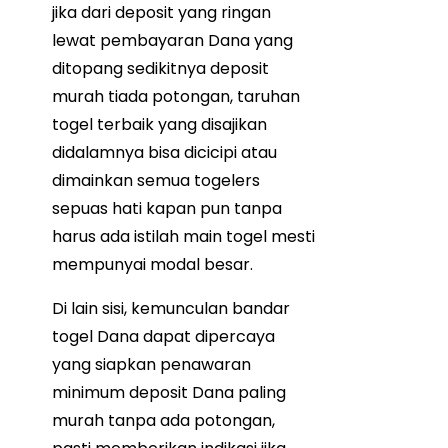
jika dari deposit yang ringan
lewat pembayaran Dana yang
ditopang sedikitnya deposit
murah tiada potongan, taruhan
togel terbaik yang disajikan
didalamnya bisa dicicipi atau
dimainkan semua togelers
sepuas hati kapan pun tanpa
harus ada istilah main togel mesti
mempunyai modal besar.
Di lain sisi, kemunculan bandar
togel Dana dapat dipercaya
yang siapkan penawaran
minimum deposit Dana paling
murah tanpa ada potongan,