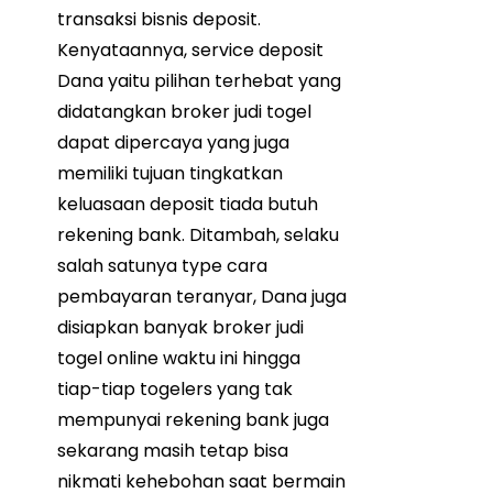
transaksi bisnis deposit.
Kenyataannya, service deposit
Dana yaitu pilihan terhebat yang
didatangkan broker judi togel
dapat dipercaya yang juga
memiliki tujuan tingkatkan
keluasaan deposit tiada butuh
rekening bank. Ditambah, selaku
salah satunya type cara
pembayaran teranyar, Dana juga
disiapkan banyak broker judi
togel online waktu ini hingga
tiap-tiap togelers yang tak
mempunyai rekening bank juga
sekarang masih tetap bisa
nikmati kehebohan saat bermain