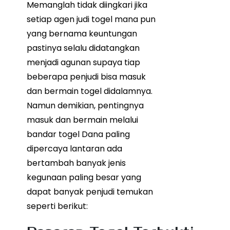
Memanglah tidak diingkari jika
setiap agen judi togel mana pun
yang bernama keuntungan
pastinya selalu didatangkan
menjadi agunan supaya tiap
beberapa penjudi bisa masuk
dan bermain togel didalamnya.
Namun demikian, pentingnya
masuk dan bermain melalui
bandar togel Dana paling
dipercaya lantaran ada
bertambah banyak jenis
kegunaan paling besar yang
dapat banyak penjudi temukan
seperti berikut: