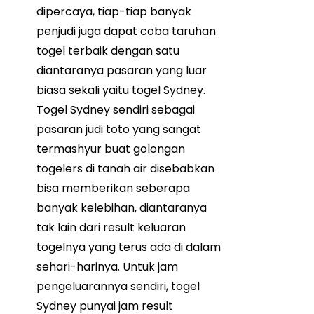
dipercaya, tiap-tiap banyak
penjudi juga dapat coba taruhan
togel terbaik dengan satu
diantaranya pasaran yang luar
biasa sekali yaitu togel Sydney.
Togel Sydney sendiri sebagai
pasaran judi toto yang sangat
termashyur buat golongan
togelers di tanah air disebabkan
bisa memberikan seberapa
banyak kelebihan, diantaranya
tak lain dari result keluaran
togelnya yang terus ada di dalam
sehari-harinya. Untuk jam
pengeluarannya sendiri, togel
Sydney punyai jam result