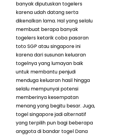
banyak diputuskan togelers
karena udah datang serta
dikenalkan lama. Hal yang selalu
membuat berapa banyak
togelers ketarik coba pasaran
toto SGP atau singapore ini
karena dari susunan keluaran
togelnya yang lumayan baik
untuk membantu penjudi
menduga keluaran hasil hingga
selalu mempunyai potensi
memberinya kesempatan
menang yang begitu besar. Juga,
togel singapore jadi alternatif
yang terpilih pun bagi beberapa
anggota di bandar togel Dana