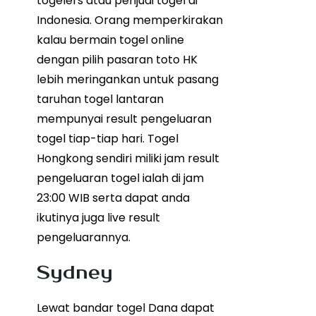
togelers atau penjudi togel di
Indonesia. Orang memperkirakan
kalau bermain togel online
dengan pilih pasaran toto HK
lebih meringankan untuk pasang
taruhan togel lantaran
mempunyai result pengeluaran
togel tiap-tiap hari. Togel
Hongkong sendiri miliki jam result
pengeluaran togel ialah di jam
23:00 WIB serta dapat anda
ikutinya juga live result
pengeluarannya.
Sydney
Lewat bandar togel Dana dapat