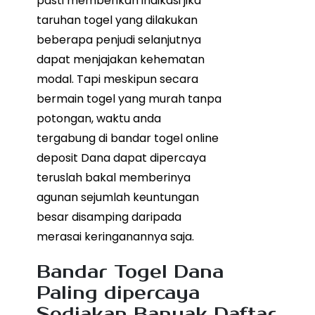
pasti memberikan indikasi jika
taruhan togel yang dilakukan
beberapa penjudi selanjutnya
dapat menjajakan kehematan
modal. Tapi meskipun secara
bermain togel yang murah tanpa
potongan, waktu anda
tergabung di bandar togel online
deposit Dana dapat dipercaya
teruslah bakal memberinya
agunan sejumlah keuntungan
besar disamping daripada
merasai keringanannya saja.
Bandar Togel Dana
Paling dipercaya
Sediakan Banyak Daftar