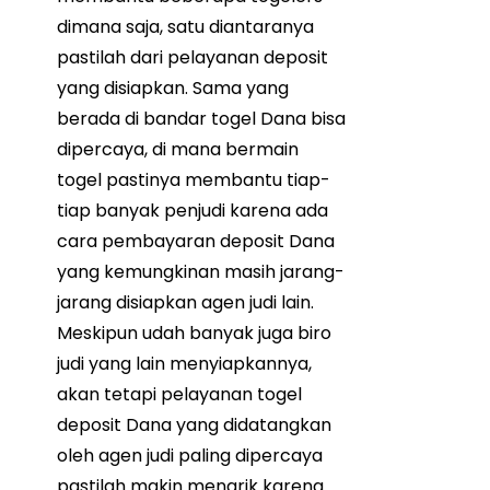
dimana saja, satu diantaranya
pastilah dari pelayanan deposit
yang disiapkan. Sama yang
berada di bandar togel Dana bisa
dipercaya, di mana bermain
togel pastinya membantu tiap-
tiap banyak penjudi karena ada
cara pembayaran deposit Dana
yang kemungkinan masih jarang-
jarang disiapkan agen judi lain.
Meskipun udah banyak juga biro
judi yang lain menyiapkannya,
akan tetapi pelayanan togel
deposit Dana yang didatangkan
oleh agen judi paling dipercaya
pastilah makin menarik karena