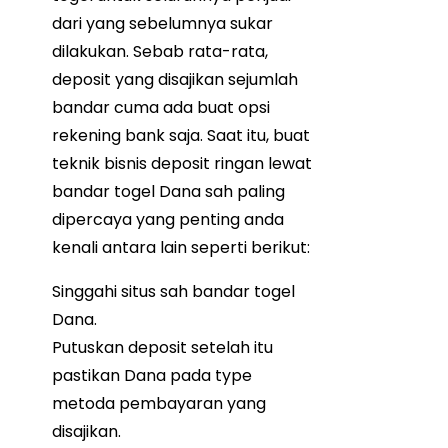
dari yang sebelumnya sukar
dilakukan. Sebab rata-rata,
deposit yang disajikan sejumlah
bandar cuma ada buat opsi
rekening bank saja. Saat itu, buat
teknik bisnis deposit ringan lewat
bandar togel Dana sah paling
dipercaya yang penting anda
kenali antara lain seperti berikut:
Singgahi situs sah bandar togel
Dana.
Putuskan deposit setelah itu
pastikan Dana pada type
metoda pembayaran yang
disajikan.