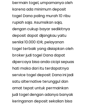
bermain togel, umpamanya oleh
karena ada minimum deposit
togel Dana paling murah 10 ribu
rupiah saja. Asumsikan saja,
dengan cukup bayar sedikitnya
deposit dapat dijangkau yaitu
senilai 10.000 IDR, pelayanan
togel terbaik yang disiapkan oleh
broker judi togel Dana dapat
dipercaya bisa anda cicipi sepuas
hati maka dari itu terdapatnya
service togel deposit Dana ini jadi
satu alternative terunggul dan
amat tepat untuk permainkan
judi togel dengan adanya banyak
keringanan deposit sekalian bisa