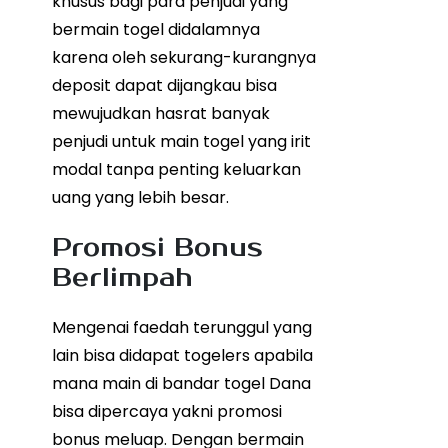
khusus bagi para penjudi yang
bermain togel didalamnya
karena oleh sekurang-kurangnya
deposit dapat dijangkau bisa
mewujudkan hasrat banyak
penjudi untuk main togel yang irit
modal tanpa penting keluarkan
uang yang lebih besar.
Promosi Bonus
Berlimpah
Mengenai faedah terunggul yang
lain bisa didapat togelers apabila
mana main di bandar togel Dana
bisa dipercaya yakni promosi
bonus meluap. Dengan bermain