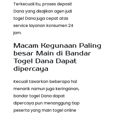
Terkecuali itu, proses deposit
Dana yang disajikan agen judi
togel Dana juga cepat atas
service layanan konsumen 24
jam.
Macam Kegunaan Paling
besar Main di Bandar
Togel Dana Dapat
dipercaya
Kecuali tawarkan beberapa hal
menarik namun juga keringanan,
bandar togel Dana dapat
dipercaya pun menanggung tiap
peserta yang main togel online