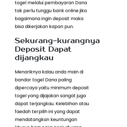
togel melalui pembayaran Dana
tak perlu tunggu bank online jika
bagaimana ingin deposit maka
bisa dikerjakan kapan pun.
Sekurang-kurangnya
Deposit Dapat
dijangkau
Menariknya kalau anda main di
bandar togel Dana paling
dipercaya yaitu minimum deposit
togel yang dijajakan sangat juga
dapat terjangkau. Kelebihan atau
faedah terpilih ini yang dapat
mendatangkan keuntungan