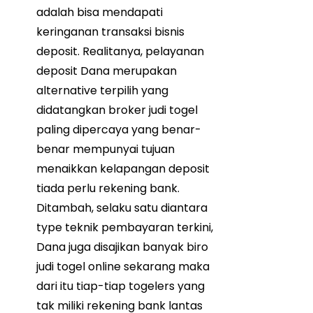
adalah bisa mendapati
keringanan transaksi bisnis
deposit. Realitanya, pelayanan
deposit Dana merupakan
alternative terpilih yang
didatangkan broker judi togel
paling dipercaya yang benar-
benar mempunyai tujuan
menaikkan kelapangan deposit
tiada perlu rekening bank.
Ditambah, selaku satu diantara
type teknik pembayaran terkini,
Dana juga disajikan banyak biro
judi togel online sekarang maka
dari itu tiap-tiap togelers yang
tak miliki rekening bank lantas