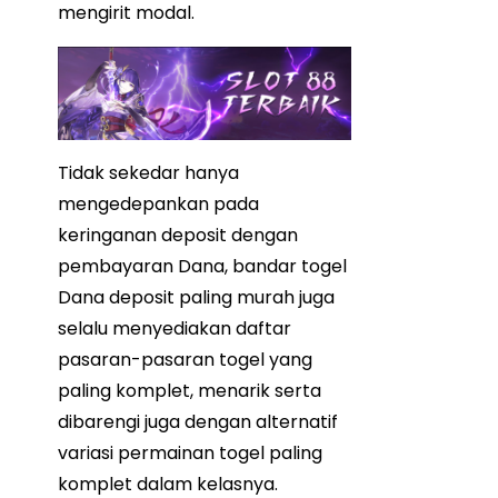
mengirit modal.
Tidak sekedar hanya
mengedepankan pada
keringanan deposit dengan
pembayaran Dana, bandar togel
Dana deposit paling murah juga
selalu menyediakan daftar
pasaran-pasaran togel yang
paling komplet, menarik serta
dibarengi juga dengan alternatif
variasi permainan togel paling
komplet dalam kelasnya.