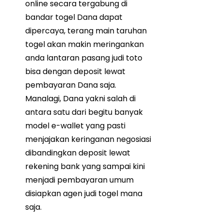
online secara tergabung di
bandar togel Dana dapat
dipercaya, terang main taruhan
togel akan makin meringankan
anda lantaran pasang judi toto
bisa dengan deposit lewat
pembayaran Dana saja.
Manalagi, Dana yakni salah di
antara satu dari begitu banyak
model e-wallet yang pasti
menjajakan keringanan negosiasi
dibandingkan deposit lewat
rekening bank yang sampai kini
menjadi pembayaran umum
disiapkan agen judi togel mana
saja.