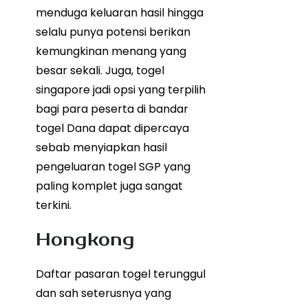
menduga keluaran hasil hingga
selalu punya potensi berikan
kemungkinan menang yang
besar sekali. Juga, togel
singapore jadi opsi yang terpilih
bagi para peserta di bandar
togel Dana dapat dipercaya
sebab menyiapkan hasil
pengeluaran togel SGP yang
paling komplet juga sangat
terkini.
Hongkong
Daftar pasaran togel terunggul
dan sah seterusnya yang