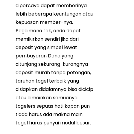
dipercaya dapat memberinya
lebih beberapa keuntungan atau
kepuasan member-nya.
Bagaimana tak, anda dapat
memikirkan sendiri jika dari
deposit yang simpel lewat
pembayaran Dana yang
ditunjang sekurang-kurangnya
deposit murah tanpa potongan,
taruhan togel terbaik yang
disiapkan didalamnya bisa dicicip
atau dimainkan semuanya
togelers sepuas hati kapan pun
tiada harus ada makna main
togel harus punyai modal besar.