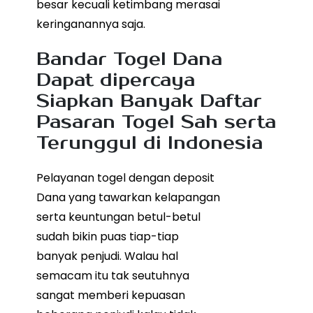
besar kecuali ketimbang merasai
keringanannya saja.
Bandar Togel Dana
Dapat dipercaya
Siapkan Banyak Daftar
Pasaran Togel Sah serta
Terunggul di Indonesia
Pelayanan togel dengan deposit
Dana yang tawarkan kelapangan
serta keuntungan betul-betul
sudah bikin puas tiap-tiap
banyak penjudi. Walau hal
semacam itu tak seutuhnya
sangat memberi kepuasan