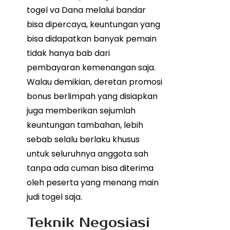
togel va Dana melalui bandar
bisa dipercaya, keuntungan yang
bisa didapatkan banyak pemain
tidak hanya bab dari
pembayaran kemenangan saja.
Walau demikian, deretan promosi
bonus berlimpah yang disiapkan
juga memberikan sejumlah
keuntungan tambahan, lebih
sebab selalu berlaku khusus
untuk seluruhnya anggota sah
tanpa ada cuman bisa diterima
oleh peserta yang menang main
judi togel saja.
Teknik Negosiasi