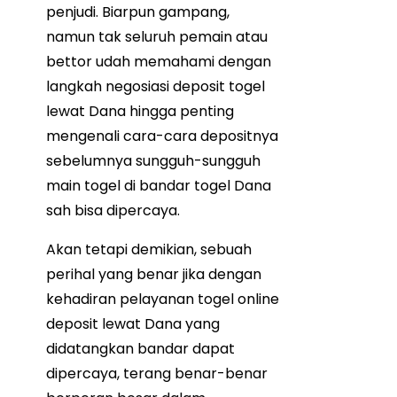
penjudi. Biarpun gampang,
namun tak seluruh pemain atau
bettor udah memahami dengan
langkah negosiasi deposit togel
lewat Dana hingga penting
mengenali cara-cara depositnya
sebelumnya sungguh-sungguh
main togel di bandar togel Dana
sah bisa dipercaya.
Akan tetapi demikian, sebuah
perihal yang benar jika dengan
kehadiran pelayanan togel online
deposit lewat Dana yang
didatangkan bandar dapat
dipercaya, terang benar-benar