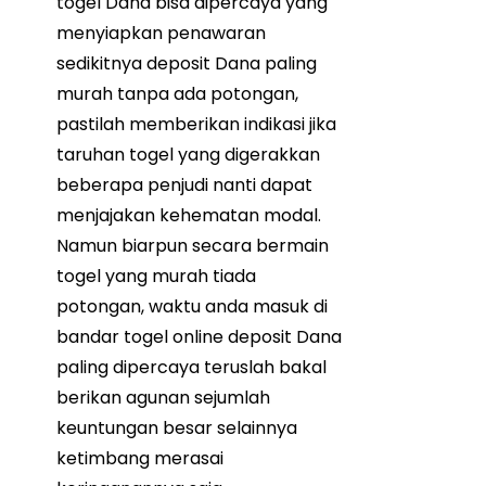
togel Dana bisa dipercaya yang
menyiapkan penawaran
sedikitnya deposit Dana paling
murah tanpa ada potongan,
pastilah memberikan indikasi jika
taruhan togel yang digerakkan
beberapa penjudi nanti dapat
menjajakan kehematan modal.
Namun biarpun secara bermain
togel yang murah tiada
potongan, waktu anda masuk di
bandar togel online deposit Dana
paling dipercaya teruslah bakal
berikan agunan sejumlah
keuntungan besar selainnya
ketimbang merasai