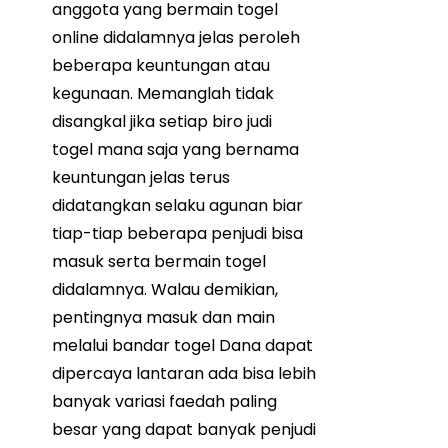
anggota yang bermain togel
online didalamnya jelas peroleh
beberapa keuntungan atau
kegunaan. Memanglah tidak
disangkal jika setiap biro judi
togel mana saja yang bernama
keuntungan jelas terus
didatangkan selaku agunan biar
tiap-tiap beberapa penjudi bisa
masuk serta bermain togel
didalamnya. Walau demikian,
pentingnya masuk dan main
melalui bandar togel Dana dapat
dipercaya lantaran ada bisa lebih
banyak variasi faedah paling
besar yang dapat banyak penjudi