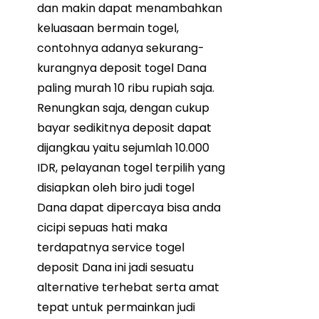
dan makin dapat menambahkan
keluasaan bermain togel,
contohnya adanya sekurang-
kurangnya deposit togel Dana
paling murah 10 ribu rupiah saja.
Renungkan saja, dengan cukup
bayar sedikitnya deposit dapat
dijangkau yaitu sejumlah 10.000
IDR, pelayanan togel terpilih yang
disiapkan oleh biro judi togel
Dana dapat dipercaya bisa anda
cicipi sepuas hati maka
terdapatnya service togel
deposit Dana ini jadi sesuatu
alternative terhebat serta amat
tepat untuk permainkan judi