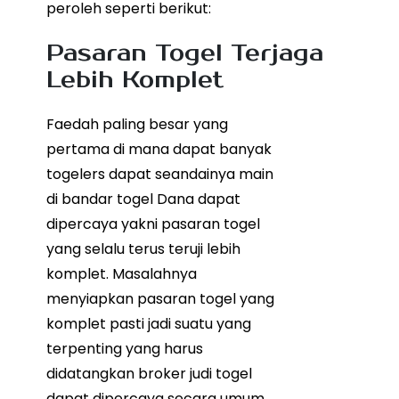
peroleh seperti berikut:
Pasaran Togel Terjaga
Lebih Komplet
Faedah paling besar yang
pertama di mana dapat banyak
togelers dapat seandainya main
di bandar togel Dana dapat
dipercaya yakni pasaran togel
yang selalu terus teruji lebih
komplet. Masalahnya
menyiapkan pasaran togel yang
komplet pasti jadi suatu yang
terpenting yang harus
didatangkan broker judi togel
dapat dipercaya secara umum