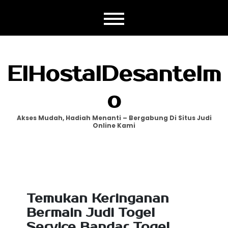
Skip
to
content
ElHostalDesantelm
O
Akses Mudah, Hadiah Menanti – Bergabung Di Situs Judi
Online Kami
Temukan Keringanan
Bermain Judi Togel
Service Bandar Togel