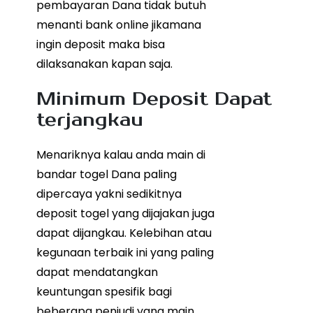
pembayaran Dana tidak butuh
menanti bank online jikamana
ingin deposit maka bisa
dilaksanakan kapan saja.
Minimum Deposit Dapat
terjangkau
Menariknya kalau anda main di
bandar togel Dana paling
dipercaya yakni sedikitnya
deposit togel yang dijajakan juga
dapat dijangkau. Kelebihan atau
kegunaan terbaik ini yang paling
dapat mendatangkan
keuntungan spesifik bagi
beberapa penjudi yang main