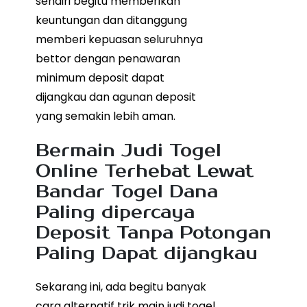
sendiri begitu memberikan
keuntungan dan ditanggung
memberi kepuasan seluruhnya
bettor dengan penawaran
minimum deposit dapat
dijangkau dan agunan deposit
yang semakin lebih aman.
Bermain Judi Togel
Online Terhebat Lewat
Bandar Togel Dana
Paling dipercaya
Deposit Tanpa Potongan
Paling Dapat dijangkau
Sekarang ini, ada begitu banyak
cara alternatif trik main judi togel