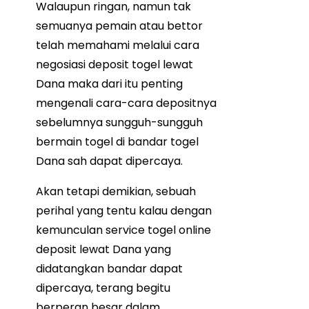
Walaupun ringan, namun tak
semuanya pemain atau bettor
telah memahami melalui cara
negosiasi deposit togel lewat
Dana maka dari itu penting
mengenali cara-cara depositnya
sebelumnya sungguh-sungguh
bermain togel di bandar togel
Dana sah dapat dipercaya.
Akan tetapi demikian, sebuah
perihal yang tentu kalau dengan
kemunculan service togel online
deposit lewat Dana yang
didatangkan bandar dapat
dipercaya, terang begitu
berperan besar dalam