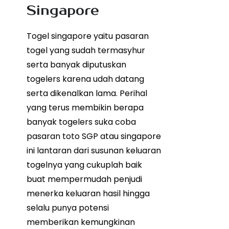
Singapore
Togel singapore yaitu pasaran
togel yang sudah termasyhur
serta banyak diputuskan
togelers karena udah datang
serta dikenalkan lama. Perihal
yang terus membikin berapa
banyak togelers suka coba
pasaran toto SGP atau singapore
ini lantaran dari susunan keluaran
togelnya yang cukuplah baik
buat mempermudah penjudi
menerka keluaran hasil hingga
selalu punya potensi
memberikan kemungkinan