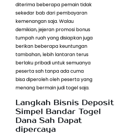
diterima beberapa pemain tidak
sekedar bab dari pembayaran
kemenangan saja. Walau
demikian, jejeran promosi bonus
tumpah ruah yang disiapkan juga
berikan beberapa keuntungan
tambahan, lebih lantaran terus
berlaku pribadi untuk semuanya
peserta sah tanpa ada cuma
bisa diperoleh oleh peserta yang
menang bermain judi togel saja.
Langkah Bisnis Deposit
Simpel Bandar Togel
Dana Sah Dapat
dipercaya