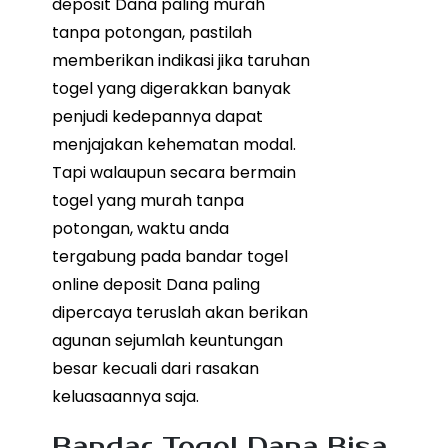
deposit Dana paling murah
tanpa potongan, pastilah
memberikan indikasi jika taruhan
togel yang digerakkan banyak
penjudi kedepannya dapat
menjajakan kehematan modal.
Tapi walaupun secara bermain
togel yang murah tanpa
potongan, waktu anda
tergabung pada bandar togel
online deposit Dana paling
dipercaya teruslah akan berikan
agunan sejumlah keuntungan
besar kecuali dari rasakan
keluasaannya saja.
Bandar Togel Dana Bisa