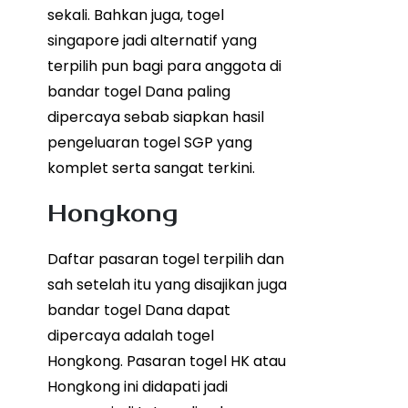
sekali. Bahkan juga, togel
singapore jadi alternatif yang
terpilih pun bagi para anggota di
bandar togel Dana paling
dipercaya sebab siapkan hasil
pengeluaran togel SGP yang
komplet serta sangat terkini.
Hongkong
Daftar pasaran togel terpilih dan
sah setelah itu yang disajikan juga
bandar togel Dana dapat
dipercaya adalah togel
Hongkong. Pasaran togel HK atau
Hongkong ini didapati jadi