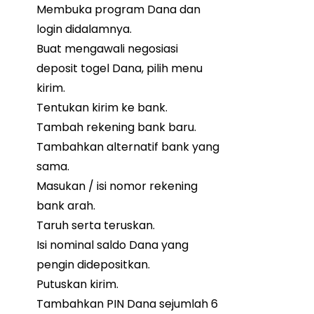
Membuka program Dana dan
login didalamnya.
Buat mengawali negosiasi
deposit togel Dana, pilih menu
kirim.
Tentukan kirim ke bank.
Tambah rekening bank baru.
Tambahkan alternatif bank yang
sama.
Masukan / isi nomor rekening
bank arah.
Taruh serta teruskan.
Isi nominal saldo Dana yang
pengin didepositkan.
Putuskan kirim.
Tambahkan PIN Dana sejumlah 6