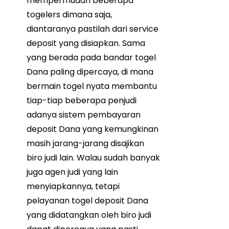
mempermudah beberapa
togelers dimana saja,
diantaranya pastilah dari service
deposit yang disiapkan. Sama
yang berada pada bandar togel
Dana paling dipercaya, di mana
bermain togel nyata membantu
tiap-tiap beberapa penjudi
adanya sistem pembayaran
deposit Dana yang kemungkinan
masih jarang-jarang disajikan
biro judi lain. Walau sudah banyak
juga agen judi yang lain
menyiapkannya, tetapi
pelayanan togel deposit Dana
yang didatangkan oleh biro judi