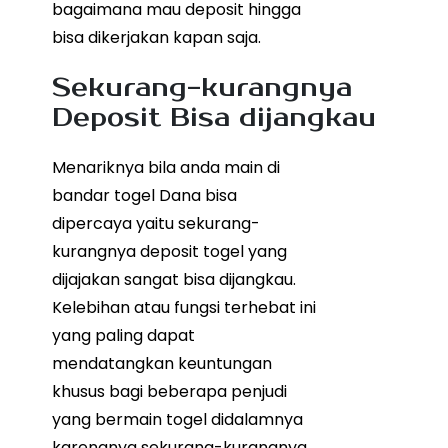
bagaimana mau deposit hingga
bisa dikerjakan kapan saja.
Sekurang-kurangnya
Deposit Bisa dijangkau
Menariknya bila anda main di
bandar togel Dana bisa
dipercaya yaitu sekurang-
kurangnya deposit togel yang
dijajakan sangat bisa dijangkau.
Kelebihan atau fungsi terhebat ini
yang paling dapat
mendatangkan keuntungan
khusus bagi beberapa penjudi
yang bermain togel didalamnya
karenanya sekurang-kurangnya