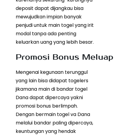
deposit dapat dijangkau bisa
mewujudkan impian banyak
penjudi untuk main togel yang irit
modal tanpa ada penting
keluarkan uang yang lebih besar.
Promosi Bonus Meluap
Mengenai kegunaan terunggul
yang lain bisa didapat togelers
jikamana main di bandar togel
Dana dapat dipercaya yakni
promosi bonus berlimpah.
Dengan bermain togel va Dana
melalui bandar paling dipercaya,
keuntungan yang hendak