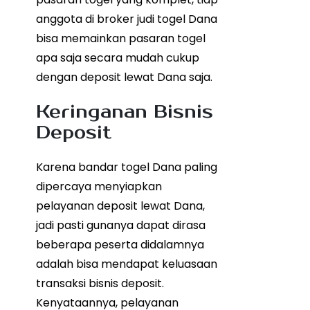
anggota di broker judi togel Dana
bisa memainkan pasaran togel
apa saja secara mudah cukup
dengan deposit lewat Dana saja.
Keringanan Bisnis
Deposit
Karena bandar togel Dana paling
dipercaya menyiapkan
pelayanan deposit lewat Dana,
jadi pasti gunanya dapat dirasa
beberapa peserta didalamnya
adalah bisa mendapat keluasaan
transaksi bisnis deposit.
Kenyataannya, pelayanan