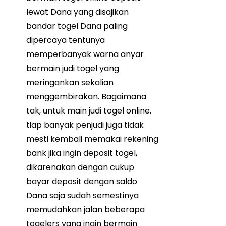
lewat Dana yang disajikan
bandar togel Dana paling
dipercaya tentunya
memperbanyak warna anyar
bermain judi togel yang
meringankan sekalian
menggembirakan. Bagaimana
tak, untuk main judi togel online,
tiap banyak penjudi juga tidak
mesti kembali memakai rekening
bank jika ingin deposit togel,
dikarenakan dengan cukup
bayar deposit dengan saldo
Dana saja sudah semestinya
memudahkan jalan beberapa
togelers yang ingin bermain