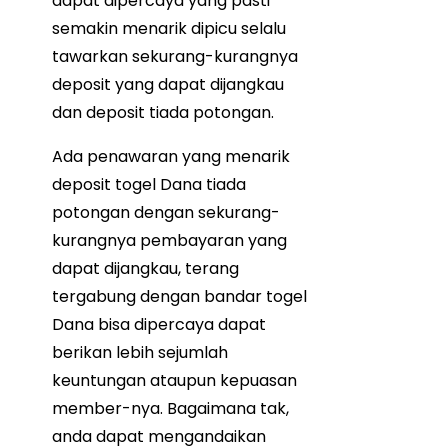
dapat dipercaya yang pasti
semakin menarik dipicu selalu
tawarkan sekurang-kurangnya
deposit yang dapat dijangkau
dan deposit tiada potongan.
Ada penawaran yang menarik
deposit togel Dana tiada
potongan dengan sekurang-
kurangnya pembayaran yang
dapat dijangkau, terang
tergabung dengan bandar togel
Dana bisa dipercaya dapat
berikan lebih sejumlah
keuntungan ataupun kepuasan
member-nya. Bagaimana tak,
anda dapat mengandaikan