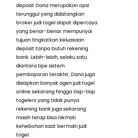
deposit Dana merupakan opsi
terunggul yang didatangkan
broker judi togel dapat dipercaya
yang benar-benar mempunyai
tujuan tingkatkan keluasaan
deposit tanpa butuh rekening
bank. Lebih-lebih, selaku satu
diantara tipe sistem
pembayaran terakhir, Dana juga
disiapkan banyak agen judi togel
online sekarang hingga tiap-tiap
togelers yang tidak punya
rekening bank juga sekarang
masih tetap bisa nikmati
kehebohan saat bermain judi
togel.