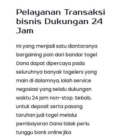
Pelayanan Transaksi
bisnis Dukungan 24
Jam
Ini yang menjadi satu diantaranya
bargaining poin dari bandar togel
Dana dapat dipercaya pada
seluruhnya banyak togelers yang
main di dalamnya, ialah service
negosiasi yang selalu dukungan
waktu 24 jam non-stop. Sebab,
untuk deposit serta pasang
taruhan judi togel melalui
pembayaran Dana tidak perlu
tunggu bank online jika