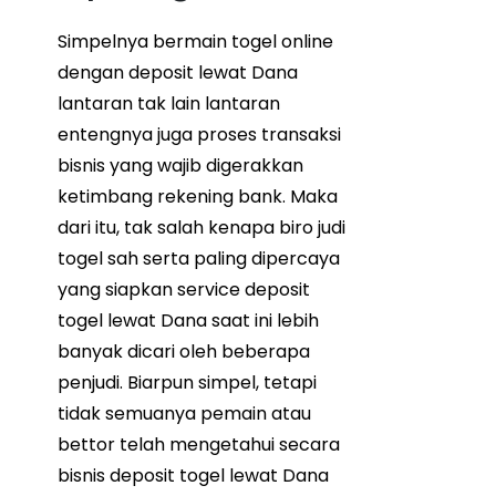
Simpelnya bermain togel online
dengan deposit lewat Dana
lantaran tak lain lantaran
entengnya juga proses transaksi
bisnis yang wajib digerakkan
ketimbang rekening bank. Maka
dari itu, tak salah kenapa biro judi
togel sah serta paling dipercaya
yang siapkan service deposit
togel lewat Dana saat ini lebih
banyak dicari oleh beberapa
penjudi. Biarpun simpel, tetapi
tidak semuanya pemain atau
bettor telah mengetahui secara
bisnis deposit togel lewat Dana