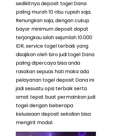
sedikitnya deposit togel Dana
paling murah 10 ribu rupiah saja.
Renungkan saja, dengan cukup
bayar minimum deposit dapat
terjangkau ialah sejumlah 10.000
IDR, service togel terbaik yang
disajikan oleh biro judi togel Dana
paling dipercaya bisa anda
rasakan sepuas hati maka ada
pelayanan togel deposit Dana ini
jadi sesuatu opsi terbaik serta
amat tepat buat permainkan judi
togel dengan beberapa
keluasaan deposit sekalian bisa
mengirit modal.