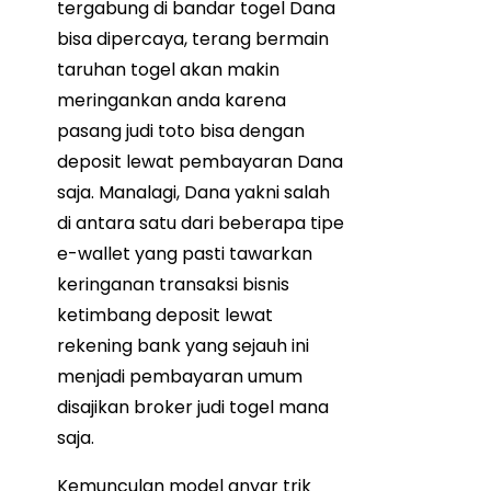
tergabung di bandar togel Dana
bisa dipercaya, terang bermain
taruhan togel akan makin
meringankan anda karena
pasang judi toto bisa dengan
deposit lewat pembayaran Dana
saja. Manalagi, Dana yakni salah
di antara satu dari beberapa tipe
e-wallet yang pasti tawarkan
keringanan transaksi bisnis
ketimbang deposit lewat
rekening bank yang sejauh ini
menjadi pembayaran umum
disajikan broker judi togel mana
saja.
Kemunculan model anyar trik