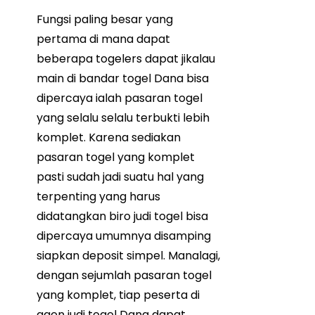
Fungsi paling besar yang
pertama di mana dapat
beberapa togelers dapat jikalau
main di bandar togel Dana bisa
dipercaya ialah pasaran togel
yang selalu selalu terbukti lebih
komplet. Karena sediakan
pasaran togel yang komplet
pasti sudah jadi suatu hal yang
terpenting yang harus
didatangkan biro judi togel bisa
dipercaya umumnya disamping
siapkan deposit simpel. Manalagi,
dengan sejumlah pasaran togel
yang komplet, tiap peserta di
agen judi togel Dana dapat