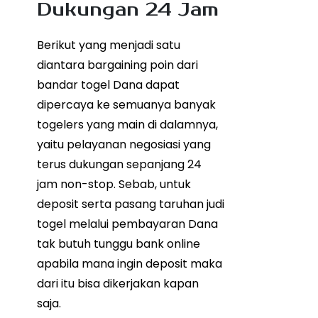
Dukungan 24 Jam
Berikut yang menjadi satu
diantara bargaining poin dari
bandar togel Dana dapat
dipercaya ke semuanya banyak
togelers yang main di dalamnya,
yaitu pelayanan negosiasi yang
terus dukungan sepanjang 24
jam non-stop. Sebab, untuk
deposit serta pasang taruhan judi
togel melalui pembayaran Dana
tak butuh tunggu bank online
apabila mana ingin deposit maka
dari itu bisa dikerjakan kapan
saja.