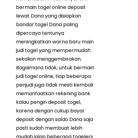
bermain togel online deposit
lewat Dana yang disiapkan
bandar togel Dana paling
dipercaya tentunya
meningkatkan warna baru main
judi togel yang mempermudah
sekalian menggembirakan.
Bagaimana tidak, untuk bermain
judi togel online, tiap beberapa
penjudi juga tidak mesti kembali
memanfaatkan rekening bank
kalau pengin deposit togel,
karena dengan cukup bayar
deposit dengan saldo Dana saja
pasti sudah membuat lebih
mudah jalan beberapa togelers