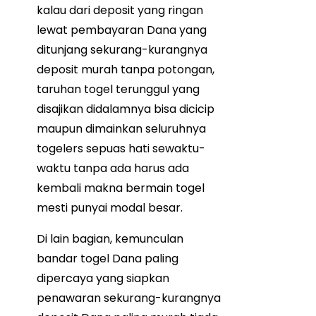
kalau dari deposit yang ringan
lewat pembayaran Dana yang
ditunjang sekurang-kurangnya
deposit murah tanpa potongan,
taruhan togel terunggul yang
disajikan didalamnya bisa dicicip
maupun dimainkan seluruhnya
togelers sepuas hati sewaktu-
waktu tanpa ada harus ada
kembali makna bermain togel
mesti punyai modal besar.
Di lain bagian, kemunculan
bandar togel Dana paling
dipercaya yang siapkan
penawaran sekurang-kurangnya