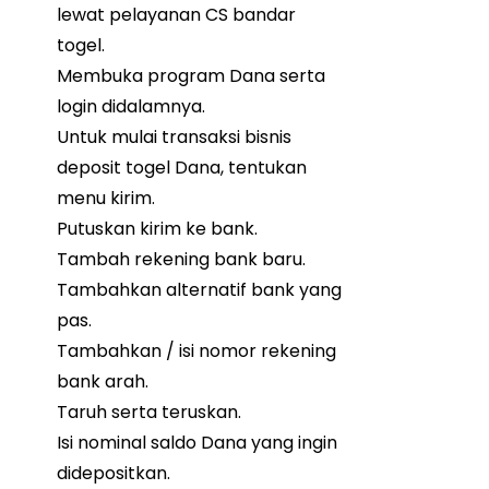
lewat pelayanan CS bandar
togel.
Membuka program Dana serta
login didalamnya.
Untuk mulai transaksi bisnis
deposit togel Dana, tentukan
menu kirim.
Putuskan kirim ke bank.
Tambah rekening bank baru.
Tambahkan alternatif bank yang
pas.
Tambahkan / isi nomor rekening
bank arah.
Taruh serta teruskan.
Isi nominal saldo Dana yang ingin
didepositkan.