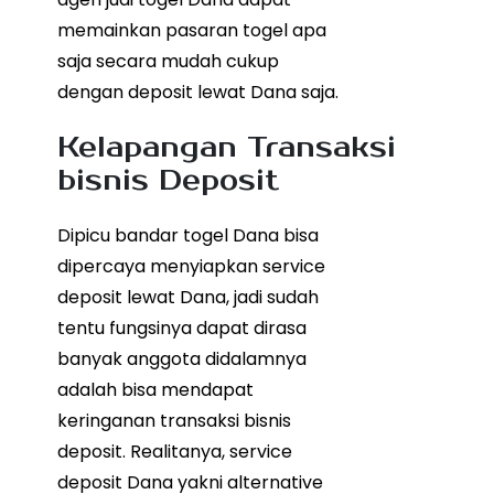
memainkan pasaran togel apa
saja secara mudah cukup
dengan deposit lewat Dana saja.
Kelapangan Transaksi
bisnis Deposit
Dipicu bandar togel Dana bisa
dipercaya menyiapkan service
deposit lewat Dana, jadi sudah
tentu fungsinya dapat dirasa
banyak anggota didalamnya
adalah bisa mendapat
keringanan transaksi bisnis
deposit. Realitanya, service
deposit Dana yakni alternative