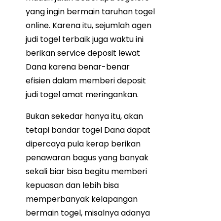
yang ingin bermain taruhan togel
online. Karena itu, sejumlah agen
judi togel terbaik juga waktu ini
berikan service deposit lewat
Dana karena benar-benar
efisien dalam memberi deposit
judi togel amat meringankan.
Bukan sekedar hanya itu, akan
tetapi bandar togel Dana dapat
dipercaya pula kerap berikan
penawaran bagus yang banyak
sekali biar bisa begitu memberi
kepuasan dan lebih bisa
memperbanyak kelapangan
bermain togel, misalnya adanya