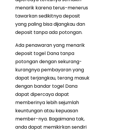
menarik karena terus-menerus
tawarkan sedikitnya deposit
yang paling bisa dijangkau dan
deposit tanpa ada potongan.
Ada penawaran yang menarik
deposit togel Dana tanpa
potongan dengan sekurang-
kurangnya pembayaran yang
dapat terjangkau, terang masuk
dengan bandar togel Dana
dapat dipercaya dapat
memberinya lebih sejumlah
keuntungan atau kepuasan
member-nya. Bagaimana tak,
anda dapat memikirkan sendiri