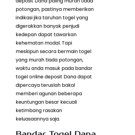
deposit Dana paling murah tiada
potongan, pastinya memberikan
indikasi jika taruhan togel yang
digerakkan banyak penjudi
kedepan dapat tawarkan
kehematan modal. Tapi
meskipun secara bermain togel
yang murah tiada potongan,
waktu anda masuk pada bandar
togel online deposit Dana dapat
dipercaya teruslah bakal
memberi agunan beberapa
keuntungan besar kecuali
ketimbang rasakan
keluasaannya saja.
Bandar Togel Dana