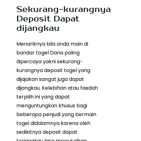
Sekurang-kurangnya
Deposit Dapat
dijangkau
Menariknya bila anda main di
bandar togel Dana paling
dipercaya yakni sekurang-
kurangnya deposit togel yang
dijajakan sangat juga dapat
dijangkau. Kelebihan atau faedah
terpilih ini yang dapat
menguntungkan khusus bagi
beberapa penjudi yang bermain
togel didalamnya karena oleh
sedikitnya deposit dapat
terjangkau bisa mewujudkan