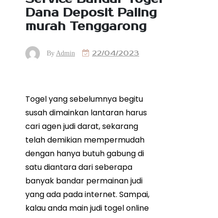
Dana Deposit Paling
murah Tenggarong
22/04/2023
By
Admin
Togel yang sebelumnya begitu
susah dimainkan lantaran harus
cari agen judi darat, sekarang
telah demikian mempermudah
dengan hanya butuh gabung di
satu diantara dari seberapa
banyak bandar permainan judi
yang ada pada internet. Sampai,
kalau anda main judi togel online