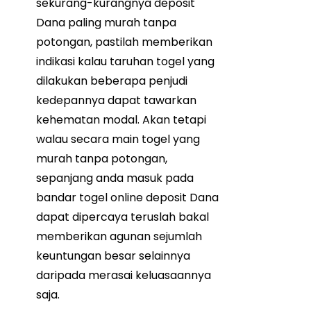
sekurang-kurangnya deposit
Dana paling murah tanpa
potongan, pastilah memberikan
indikasi kalau taruhan togel yang
dilakukan beberapa penjudi
kedepannya dapat tawarkan
kehematan modal. Akan tetapi
walau secara main togel yang
murah tanpa potongan,
sepanjang anda masuk pada
bandar togel online deposit Dana
dapat dipercaya teruslah bakal
memberikan agunan sejumlah
keuntungan besar selainnya
daripada merasai keluasaannya
saja.