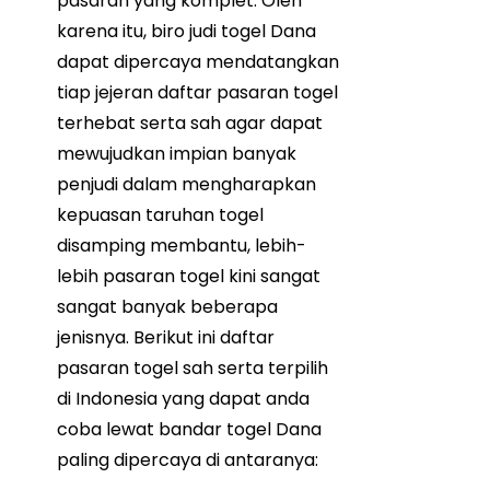
pasaran yang komplet. Oleh
karena itu, biro judi togel Dana
dapat dipercaya mendatangkan
tiap jejeran daftar pasaran togel
terhebat serta sah agar dapat
mewujudkan impian banyak
penjudi dalam mengharapkan
kepuasan taruhan togel
disamping membantu, lebih-
lebih pasaran togel kini sangat
sangat banyak beberapa
jenisnya. Berikut ini daftar
pasaran togel sah serta terpilih
di Indonesia yang dapat anda
coba lewat bandar togel Dana
paling dipercaya di antaranya: