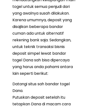
togel untuk semua penjudi dari
yang awalnya susah dilakukan.
Karena umumnya, deposit yang
disajikan beberapa bandar
cuman ada untuk alternatif
rekening bank saja. Sedangkan,
untuk teknik transaksi bisnis
deposit simpel lewat bandar
togel Dana sah bisa dipercaya
yang harus anda pahami antara
lain seperti berikut:
Datangi situs sah bandar togel
Dana.
Putuskan deposit setelah itu
tetapkan Dana di macam cara