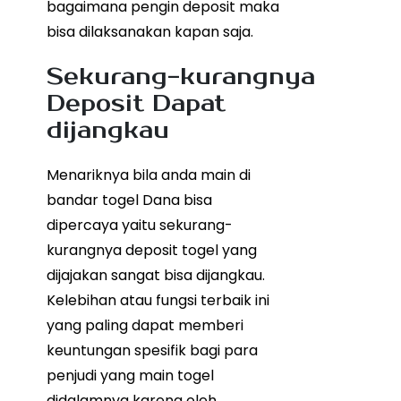
bagaimana pengin deposit maka
bisa dilaksanakan kapan saja.
Sekurang-kurangnya
Deposit Dapat
dijangkau
Menariknya bila anda main di
bandar togel Dana bisa
dipercaya yaitu sekurang-
kurangnya deposit togel yang
dijajakan sangat bisa dijangkau.
Kelebihan atau fungsi terbaik ini
yang paling dapat memberi
keuntungan spesifik bagi para
penjudi yang main togel
didalamnya karena oleh