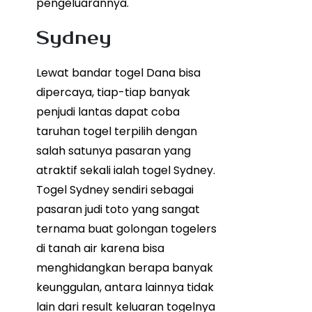
pengeluarannya.
Sydney
Lewat bandar togel Dana bisa
dipercaya, tiap-tiap banyak
penjudi lantas dapat coba
taruhan togel terpilih dengan
salah satunya pasaran yang
atraktif sekali ialah togel Sydney.
Togel Sydney sendiri sebagai
pasaran judi toto yang sangat
ternama buat golongan togelers
di tanah air karena bisa
menghidangkan berapa banyak
keunggulan, antara lainnya tidak
lain dari result keluaran togelnya