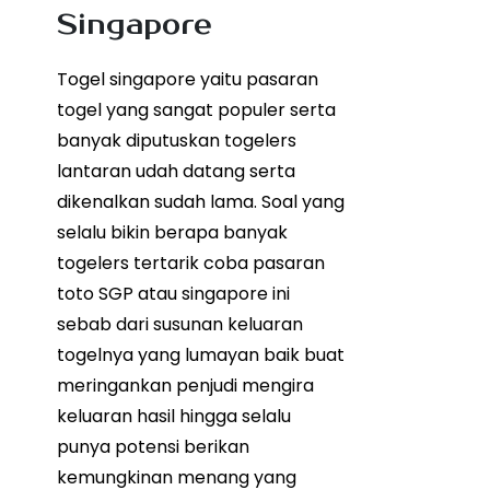
Singapore
Togel singapore yaitu pasaran
togel yang sangat populer serta
banyak diputuskan togelers
lantaran udah datang serta
dikenalkan sudah lama. Soal yang
selalu bikin berapa banyak
togelers tertarik coba pasaran
toto SGP atau singapore ini
sebab dari susunan keluaran
togelnya yang lumayan baik buat
meringankan penjudi mengira
keluaran hasil hingga selalu
punya potensi berikan
kemungkinan menang yang