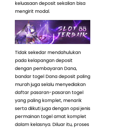
keluasaan deposit sekalian bisa
mengirit modal.
Tidak sekedar mendahulukan
pada kelapangan deposit
dengan pembayaran Dana,
bandar togel Dana deposit paling
murah juga selalu menyediakan
daftar pasaran-pasaran togel
yang paling komplet, menarik
serta diikuti juga dengan opsi jenis
permainan togel amat komplet
dalam kelasnya. Diluar itu, proses