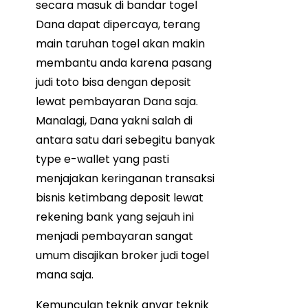
secara masuk di bandar togel
Dana dapat dipercaya, terang
main taruhan togel akan makin
membantu anda karena pasang
judi toto bisa dengan deposit
lewat pembayaran Dana saja.
Manalagi, Dana yakni salah di
antara satu dari sebegitu banyak
type e-wallet yang pasti
menjajakan keringanan transaksi
bisnis ketimbang deposit lewat
rekening bank yang sejauh ini
menjadi pembayaran sangat
umum disajikan broker judi togel
mana saja.
Kemunculan teknik anyar teknik