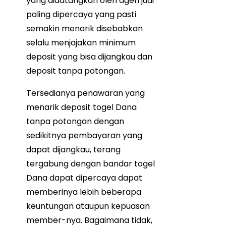
yang didatangkan oleh agen judi
paling dipercaya yang pasti
semakin menarik disebabkan
selalu menjajakan minimum
deposit yang bisa dijangkau dan
deposit tanpa potongan.
Tersedianya penawaran yang
menarik deposit togel Dana
tanpa potongan dengan
sedikitnya pembayaran yang
dapat dijangkau, terang
tergabung dengan bandar togel
Dana dapat dipercaya dapat
memberinya lebih beberapa
keuntungan ataupun kepuasan
member-nya. Bagaimana tidak,