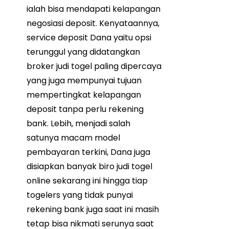
ialah bisa mendapati kelapangan
negosiasi deposit. Kenyataannya,
service deposit Dana yaitu opsi
terunggul yang didatangkan
broker judi togel paling dipercaya
yang juga mempunyai tujuan
mempertingkat kelapangan
deposit tanpa perlu rekening
bank. Lebih, menjadi salah
satunya macam model
pembayaran terkini, Dana juga
disiapkan banyak biro judi togel
online sekarang ini hingga tiap
togelers yang tidak punyai
rekening bank juga saat ini masih
tetap bisa nikmati serunya saat