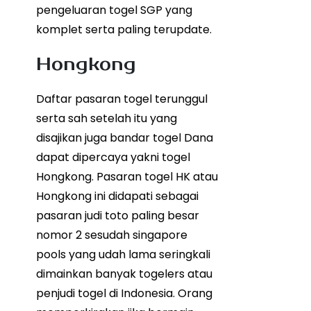
pengeluaran togel SGP yang
komplet serta paling terupdate.
Hongkong
Daftar pasaran togel terunggul
serta sah setelah itu yang
disajikan juga bandar togel Dana
dapat dipercaya yakni togel
Hongkong. Pasaran togel HK atau
Hongkong ini didapati sebagai
pasaran judi toto paling besar
nomor 2 sesudah singapore
pools yang udah lama seringkali
dimainkan banyak togelers atau
penjudi togel di Indonesia. Orang