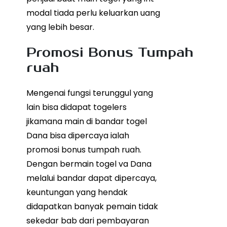
modal tiada perlu keluarkan uang
yang lebih besar.
Promosi Bonus Tumpah
ruah
Mengenai fungsi terunggul yang
lain bisa didapat togelers
jikamana main di bandar togel
Dana bisa dipercaya ialah
promosi bonus tumpah ruah.
Dengan bermain togel va Dana
melalui bandar dapat dipercaya,
keuntungan yang hendak
didapatkan banyak pemain tidak
sekedar bab dari pembayaran