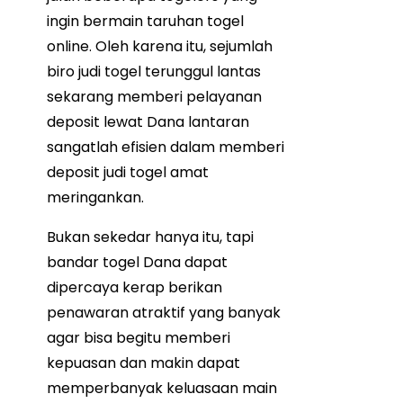
ingin bermain taruhan togel
online. Oleh karena itu, sejumlah
biro judi togel terunggul lantas
sekarang memberi pelayanan
deposit lewat Dana lantaran
sangatlah efisien dalam memberi
deposit judi togel amat
meringankan.
Bukan sekedar hanya itu, tapi
bandar togel Dana dapat
dipercaya kerap berikan
penawaran atraktif yang banyak
agar bisa begitu memberi
kepuasan dan makin dapat
memperbanyak keluasaan main