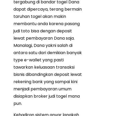
tergabung di bandar togel Dana
dapat dipercaya, terang bermain
taruhan togel akan makin
membantu anda karena pasang
judi toto bisa dengan deposit
lewat pembayaran Dana saja.
Manalagi, Dana yakni salah di
antara satu dari demikian banyak
type e-wallet yang pasti
tawarkan keluasaan transaksi
bisnis dibandingkan deposit lewat
rekening bank yang sampai kini
menjadi pembayaran umum
disiapkan broker judi togel mana
pun.
Kehadiran sistem anyar langkah