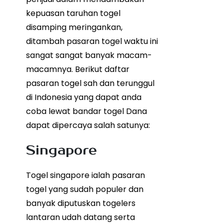
kepuasan taruhan togel
disamping meringankan,
ditambah pasaran togel waktu ini
sangat sangat banyak macam-
macamnya. Berikut daftar
pasaran togel sah dan terunggul
di Indonesia yang dapat anda
coba lewat bandar togel Dana
dapat dipercaya salah satunya:
Singapore
Togel singapore ialah pasaran
togel yang sudah populer dan
banyak diputuskan togelers
lantaran udah datang serta