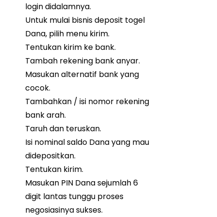
login didalamnya.
Untuk mulai bisnis deposit togel
Dana, pilih menu kirim.
Tentukan kirim ke bank.
Tambah rekening bank anyar.
Masukan alternatif bank yang
cocok.
Tambahkan / isi nomor rekening
bank arah.
Taruh dan teruskan.
Isi nominal saldo Dana yang mau
didepositkan.
Tentukan kirim.
Masukan PIN Dana sejumlah 6
digit lantas tunggu proses
negosiasinya sukses.