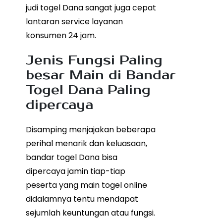
judi togel Dana sangat juga cepat
lantaran service layanan
konsumen 24 jam.
Jenis Fungsi Paling
besar Main di Bandar
Togel Dana Paling
dipercaya
Disamping menjajakan beberapa
perihal menarik dan keluasaan,
bandar togel Dana bisa
dipercaya jamin tiap-tiap
peserta yang main togel online
didalamnya tentu mendapat
sejumlah keuntungan atau fungsi.