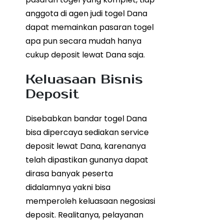
anggota di agen judi togel Dana
dapat memainkan pasaran togel
apa pun secara mudah hanya
cukup deposit lewat Dana saja.
Keluasaan Bisnis
Deposit
Disebabkan bandar togel Dana
bisa dipercaya sediakan service
deposit lewat Dana, karenanya
telah dipastikan gunanya dapat
dirasa banyak peserta
didalamnya yakni bisa
memperoleh keluasaan negosiasi
deposit. Realitanya, pelayanan