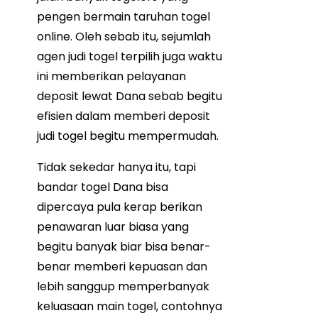
pengen bermain taruhan togel
online. Oleh sebab itu, sejumlah
agen judi togel terpilih juga waktu
ini memberikan pelayanan
deposit lewat Dana sebab begitu
efisien dalam memberi deposit
judi togel begitu mempermudah.
Tidak sekedar hanya itu, tapi
bandar togel Dana bisa
dipercaya pula kerap berikan
penawaran luar biasa yang
begitu banyak biar bisa benar-
benar memberi kepuasan dan
lebih sanggup memperbanyak
keluasaan main togel, contohnya