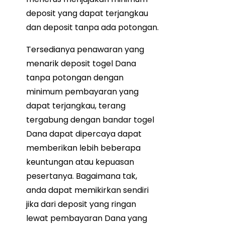
deposit yang dapat terjangkau
dan deposit tanpa ada potongan.
Tersedianya penawaran yang
menarik deposit togel Dana
tanpa potongan dengan
minimum pembayaran yang
dapat terjangkau, terang
tergabung dengan bandar togel
Dana dapat dipercaya dapat
memberikan lebih beberapa
keuntungan atau kepuasan
pesertanya. Bagaimana tak,
anda dapat memikirkan sendiri
jika dari deposit yang ringan
lewat pembayaran Dana yang