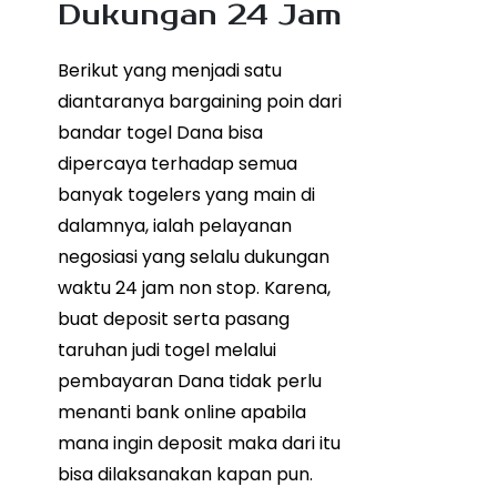
Dukungan 24 Jam
Berikut yang menjadi satu
diantaranya bargaining poin dari
bandar togel Dana bisa
dipercaya terhadap semua
banyak togelers yang main di
dalamnya, ialah pelayanan
negosiasi yang selalu dukungan
waktu 24 jam non stop. Karena,
buat deposit serta pasang
taruhan judi togel melalui
pembayaran Dana tidak perlu
menanti bank online apabila
mana ingin deposit maka dari itu
bisa dilaksanakan kapan pun.