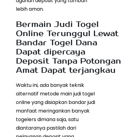
agunan deposit yang tambah
lebih aman.
Bermain Judi Togel
Online Terunggul Lewat
Bandar Togel Dana
Dapat dipercaya
Deposit Tanpa Potongan
Amat Dapat terjangkau
Waktu ini, ada banyak teknik
alternatif metode main judi togel
online yang disiapkan bandar judi
manfaat meringankan banyak
togelers dimana saja, satu
diantaranya pastilah dari
pelayanan deposit yang