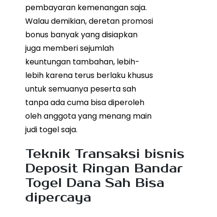
pembayaran kemenangan saja.
Walau demikian, deretan promosi
bonus banyak yang disiapkan
juga memberi sejumlah
keuntungan tambahan, lebih-
lebih karena terus berlaku khusus
untuk semuanya peserta sah
tanpa ada cuma bisa diperoleh
oleh anggota yang menang main
judi togel saja.
Teknik Transaksi bisnis
Deposit Ringan Bandar
Togel Dana Sah Bisa
dipercaya