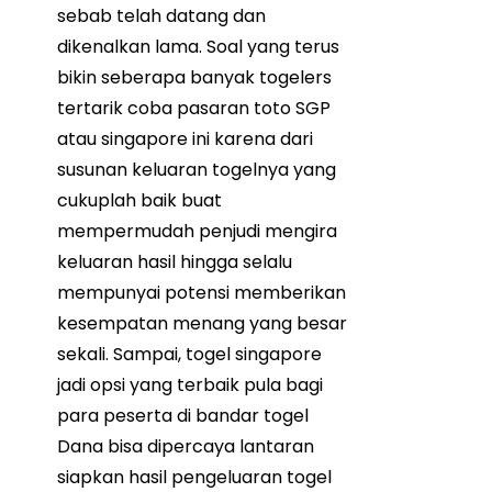
sebab telah datang dan
dikenalkan lama. Soal yang terus
bikin seberapa banyak togelers
tertarik coba pasaran toto SGP
atau singapore ini karena dari
susunan keluaran togelnya yang
cukuplah baik buat
mempermudah penjudi mengira
keluaran hasil hingga selalu
mempunyai potensi memberikan
kesempatan menang yang besar
sekali. Sampai, togel singapore
jadi opsi yang terbaik pula bagi
para peserta di bandar togel
Dana bisa dipercaya lantaran
siapkan hasil pengeluaran togel