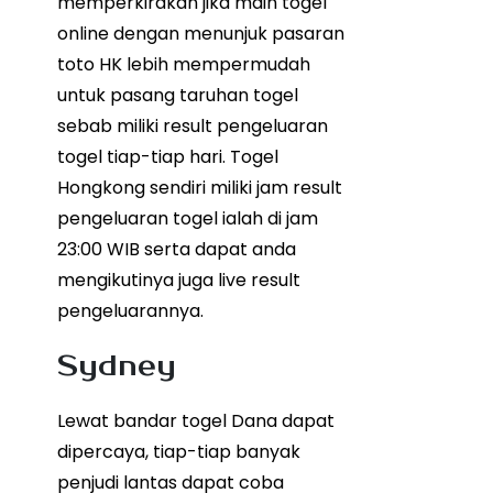
memperkirakan jika main togel
online dengan menunjuk pasaran
toto HK lebih mempermudah
untuk pasang taruhan togel
sebab miliki result pengeluaran
togel tiap-tiap hari. Togel
Hongkong sendiri miliki jam result
pengeluaran togel ialah di jam
23:00 WIB serta dapat anda
mengikutinya juga live result
pengeluarannya.
Sydney
Lewat bandar togel Dana dapat
dipercaya, tiap-tiap banyak
penjudi lantas dapat coba