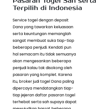
Pasaran Togel Sah serta
Terpilih di Indonesia
Service togel dengan deposit
Dana yang tawarkan keluasaan
serta keuntungan memanglah
sangat membuat suka tiap-tiap
beberapa penjudi. Kendati pun
hal semacam itu tidak semuanya
akan mengesankan beberapa
penjudi kalau tak disokong oleh
pasaran yang komplet. Karena
itu, broker judi togel Dana paling
dipercaya mendatangkan tiap-
tiap jejeran daftar pasaran togel
terhebat serta sah supaya dapat
mewujudkan hasrat beberapa