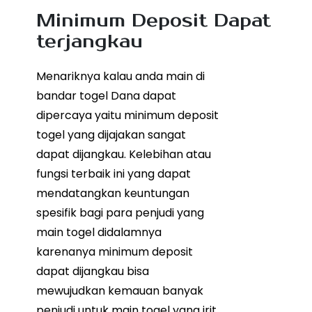
Minimum Deposit Dapat
terjangkau
Menariknya kalau anda main di
bandar togel Dana dapat
dipercaya yaitu minimum deposit
togel yang dijajakan sangat
dapat dijangkau. Kelebihan atau
fungsi terbaik ini yang dapat
mendatangkan keuntungan
spesifik bagi para penjudi yang
main togel didalamnya
karenanya minimum deposit
dapat dijangkau bisa
mewujudkan kemauan banyak
penjudi untuk main togel yang irit