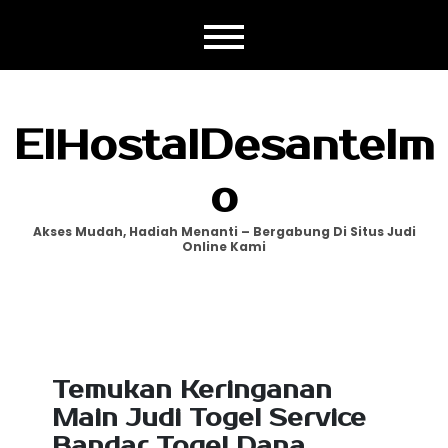
Skip
to
content
ElHostalDesantelm
O
Akses Mudah, Hadiah Menanti – Bergabung Di Situs Judi
Online Kami
Temukan Keringanan
Main Judi Togel Service
Bandar Togel Dana