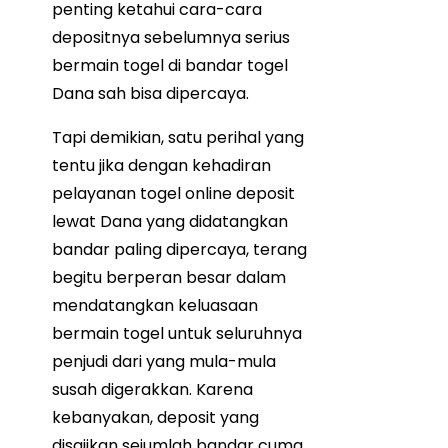
penting ketahui cara-cara
depositnya sebelumnya serius
bermain togel di bandar togel
Dana sah bisa dipercaya.
Tapi demikian, satu perihal yang
tentu jika dengan kehadiran
pelayanan togel online deposit
lewat Dana yang didatangkan
bandar paling dipercaya, terang
begitu berperan besar dalam
mendatangkan keluasaan
bermain togel untuk seluruhnya
penjudi dari yang mula-mula
susah digerakkan. Karena
kebanyakan, deposit yang
disajikan sejumlah bandar cuma