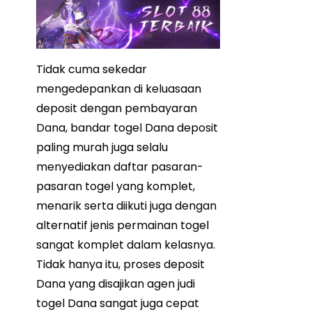
Tidak cuma sekedar
mengedepankan di keluasaan
deposit dengan pembayaran
Dana, bandar togel Dana deposit
paling murah juga selalu
menyediakan daftar pasaran-
pasaran togel yang komplet,
menarik serta diikuti juga dengan
alternatif jenis permainan togel
sangat komplet dalam kelasnya.
Tidak hanya itu, proses deposit
Dana yang disajikan agen judi
togel Dana sangat juga cepat