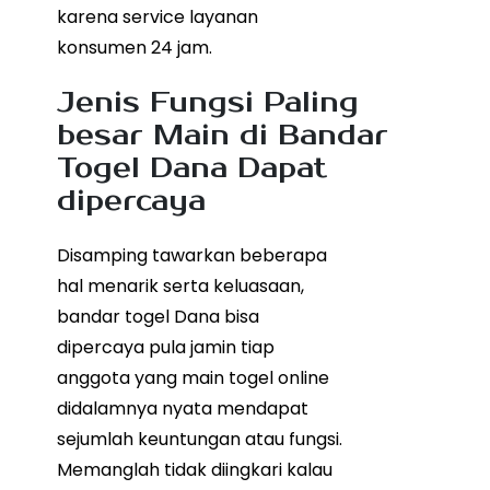
karena service layanan
konsumen 24 jam.
Jenis Fungsi Paling
besar Main di Bandar
Togel Dana Dapat
dipercaya
Disamping tawarkan beberapa
hal menarik serta keluasaan,
bandar togel Dana bisa
dipercaya pula jamin tiap
anggota yang main togel online
didalamnya nyata mendapat
sejumlah keuntungan atau fungsi.
Memanglah tidak diingkari kalau