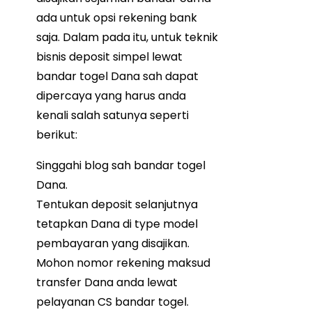
ada untuk opsi rekening bank
saja. Dalam pada itu, untuk teknik
bisnis deposit simpel lewat
bandar togel Dana sah dapat
dipercaya yang harus anda
kenali salah satunya seperti
berikut:
Singgahi blog sah bandar togel
Dana.
Tentukan deposit selanjutnya
tetapkan Dana di type model
pembayaran yang disajikan.
Mohon nomor rekening maksud
transfer Dana anda lewat
pelayanan CS bandar togel.