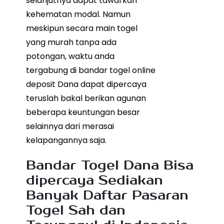
selanjutnya dapat tawarkan
kehematan modal. Namun
meskipun secara main togel
yang murah tanpa ada
potongan, waktu anda
tergabung di bandar togel online
deposit Dana dapat dipercaya
teruslah bakal berikan agunan
beberapa keuntungan besar
selainnya dari merasai
kelapangannya saja.
Bandar Togel Dana Bisa
dipercaya Sediakan
Banyak Daftar Pasaran
Togel Sah dan