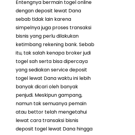
Entengnya bermain togel online
dengan deposit lewat Dana
sebab tidak lain karena
simpelnya juga proses transaksi
bisnis yang perlu dilakukan
ketimbang rekening bank. Sebab
itu, tak salah kenapa broker judi
togel sah serta bisa dipercaya
yang sediakan service deposit
togel lewat Dana waktu ini lebih
banyak dicari oleh banyak
penjudi. Meskipun gampang,
namun tak semuanya pemain
atau bettor telah mengetahui
lewat cara transaksi bisnis
deposit togel lewat Dana hingga