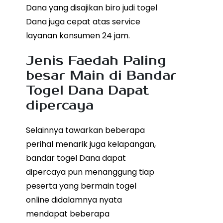
Dana yang disajikan biro judi togel
Dana juga cepat atas service
layanan konsumen 24 jam.
Jenis Faedah Paling
besar Main di Bandar
Togel Dana Dapat
dipercaya
Selainnya tawarkan beberapa
perihal menarik juga kelapangan,
bandar togel Dana dapat
dipercaya pun menanggung tiap
peserta yang bermain togel
online didalamnya nyata
mendapat beberapa