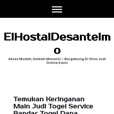
Skip
to
content
ElHostalDesantelm
O
Akses Mudah, Hadiah Menanti – Bergabung Di Situs Judi
Online Kami
Temukan Keringanan
Main Judi Togel Service
Bandar Togel Dana