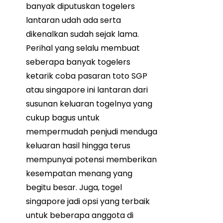
banyak diputuskan togelers
lantaran udah ada serta
dikenalkan sudah sejak lama.
Perihal yang selalu membuat
seberapa banyak togelers
ketarik coba pasaran toto SGP
atau singapore ini lantaran dari
susunan keluaran togelnya yang
cukup bagus untuk
mempermudah penjudi menduga
keluaran hasil hingga terus
mempunyai potensi memberikan
kesempatan menang yang
begitu besar. Juga, togel
singapore jadi opsi yang terbaik
untuk beberapa anggota di