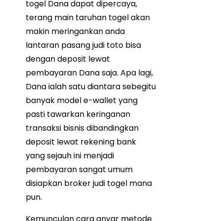
togel Dana dapat dipercaya,
terang main taruhan togel akan
makin meringankan anda
lantaran pasang judi toto bisa
dengan deposit lewat
pembayaran Dana saja. Apa lagi,
Dana ialah satu diantara sebegitu
banyak model e-wallet yang
pasti tawarkan keringanan
transaksi bisnis dibandingkan
deposit lewat rekening bank
yang sejauh ini menjadi
pembayaran sangat umum
disiapkan broker judi togel mana
pun.
Kemunculan cara anyar metode