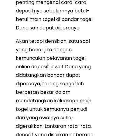
penting mengenal cara-cara
depositnya sebelumnya betul-
betul main togel di bandar togel
Dana sah dapat dipercaya.
Akan tetapi demikian, satu soal
yang benar jika dengan
kemunculan pelayanan togel
online deposit lewat Dana yang
didatangkan bandar dapat
dipercaya, terang sangatlah
berperan besar dalam
mendatangkan keluasaan main
togel untuk semuanya penjudi
dari yang awalnya sukar
digerakkan. Lantaran rata-rata,
deposit yang disajikan beberapa