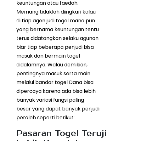
keuntungan atau faedah.
Memang tidaklah diingkari kalau
di tiap agen judi togel mana pun
yang bernama keuntungan tentu
terus didatangkan selaku agunan
biar tiap beberapa penjudi bisa
masuk dan bermain togel
didalamnya. Walau demikian,
pentingnya masuk serta main
melalui bandar togel Dana bisa
dipercaya karena ada bisa lebih
banyak variasi fungsi paling
besar yang dapat banyak penjudi
peroleh seperti berikut:
Pasaran Togel Teruji