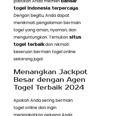
pastikan Anda memilih
bandar
.
togel Indonesia terpercaya
Dengan begitu, Anda dapat
menikmati pengalaman bermain
togel yang aman, nyaman, dan
menguntungkan. Temukan
situs
dan nikmati
togel terbaik
keseruan bermain togel online
sekarang juga!
Menangkan Jackpot
Besar dengan Agen
Togel Terbaik 2024
Apakah Anda sering bermain
togel online dan ingin
meningkatkan peluang Anda