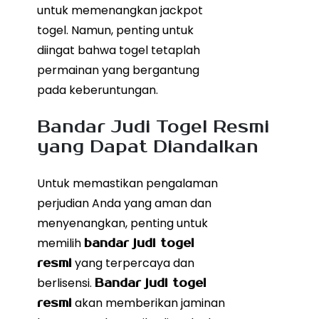
untuk memenangkan jackpot
togel. Namun, penting untuk
diingat bahwa togel tetaplah
permainan yang bergantung
pada keberuntungan.
Bandar Judi Togel Resmi
yang Dapat Diandalkan
Untuk memastikan pengalaman
perjudian Anda yang aman dan
menyenangkan, penting untuk
memilih
bandar judi togel
yang terpercaya dan
resmi
berlisensi.
Bandar judi togel
akan memberikan jaminan
resmi