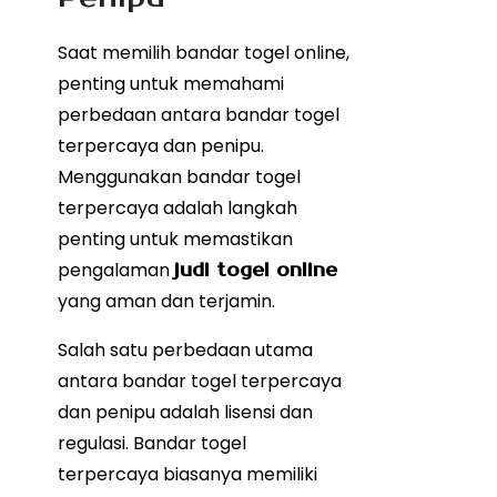
Saat memilih bandar togel online,
penting untuk memahami
perbedaan antara bandar togel
terpercaya dan penipu.
Menggunakan bandar togel
terpercaya adalah langkah
penting untuk memastikan
pengalaman
judi togel online
yang aman dan terjamin.
Salah satu perbedaan utama
antara bandar togel terpercaya
dan penipu adalah lisensi dan
regulasi. Bandar togel
terpercaya biasanya memiliki