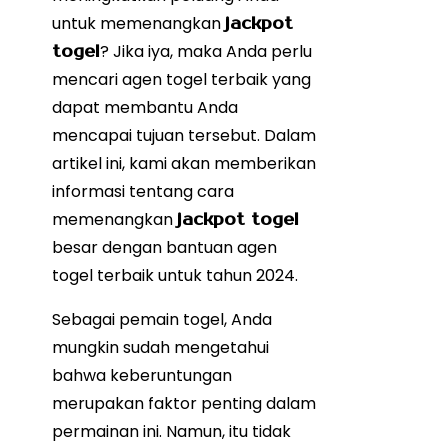
untuk memenangkan
jackpot
? Jika iya, maka Anda perlu
togel
mencari agen togel terbaik yang
dapat membantu Anda
mencapai tujuan tersebut. Dalam
artikel ini, kami akan memberikan
informasi tentang cara
memenangkan
jackpot togel
besar dengan bantuan agen
togel terbaik untuk tahun 2024.
Sebagai pemain togel, Anda
mungkin sudah mengetahui
bahwa keberuntungan
merupakan faktor penting dalam
permainan ini. Namun, itu tidak