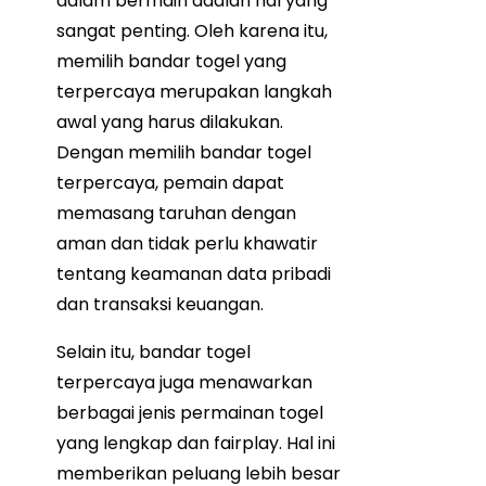
dalam bermain adalah hal yang
sangat penting. Oleh karena itu,
memilih bandar togel yang
terpercaya merupakan langkah
awal yang harus dilakukan.
Dengan memilih bandar togel
terpercaya, pemain dapat
memasang taruhan dengan
aman dan tidak perlu khawatir
tentang keamanan data pribadi
dan transaksi keuangan.
Selain itu, bandar togel
terpercaya juga menawarkan
berbagai jenis permainan togel
yang lengkap dan fairplay. Hal ini
memberikan peluang lebih besar