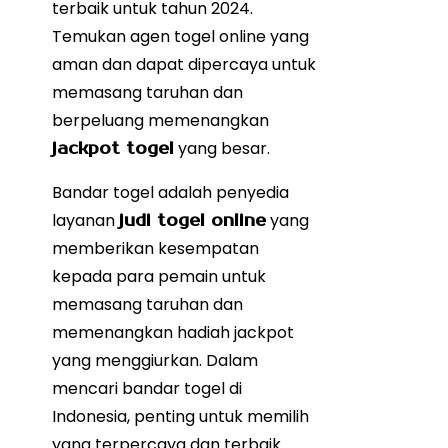
terbaik untuk tahun 2024.
Temukan agen togel online yang
aman dan dapat dipercaya untuk
memasang taruhan dan
berpeluang memenangkan
yang besar.
jackpot togel
Bandar togel adalah penyedia
layanan
yang
judi togel online
memberikan kesempatan
kepada para pemain untuk
memasang taruhan dan
memenangkan hadiah jackpot
yang menggiurkan. Dalam
mencari bandar togel di
Indonesia, penting untuk memilih
yang terpercaya dan terbaik