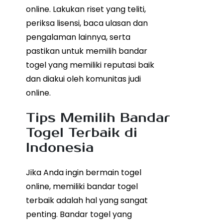
online. Lakukan riset yang teliti,
periksa lisensi, baca ulasan dan
pengalaman lainnya, serta
pastikan untuk memilih bandar
togel yang memiliki reputasi baik
dan diakui oleh komunitas judi
online.
Tips Memilih Bandar
Togel Terbaik di
Indonesia
Jika Anda ingin bermain togel
online, memiliki bandar togel
terbaik adalah hal yang sangat
penting. Bandar togel yang