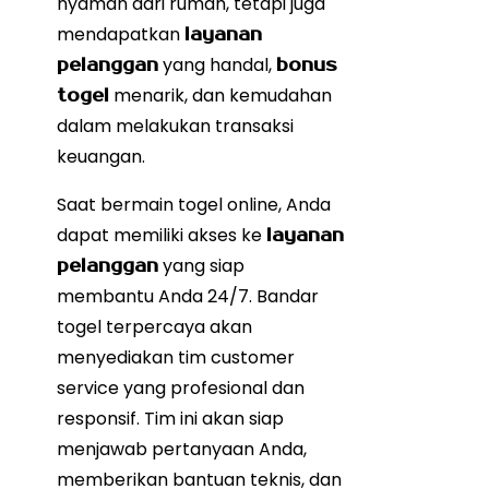
nyaman dari rumah, tetapi juga
mendapatkan
layanan
yang handal,
pelanggan
bonus
menarik, dan kemudahan
togel
dalam melakukan transaksi
keuangan.
Saat bermain togel online, Anda
dapat memiliki akses ke
layanan
yang siap
pelanggan
membantu Anda 24/7. Bandar
togel terpercaya akan
menyediakan tim customer
service yang profesional dan
responsif. Tim ini akan siap
menjawab pertanyaan Anda,
memberikan bantuan teknis, dan