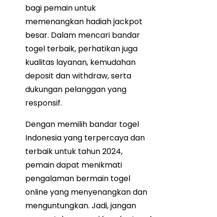
bagi pemain untuk
memenangkan hadiah jackpot
besar. Dalam mencari bandar
togel terbaik, perhatikan juga
kualitas layanan, kemudahan
deposit dan withdraw, serta
dukungan pelanggan yang
responsif.
Dengan memilih bandar togel
Indonesia yang terpercaya dan
terbaik untuk tahun 2024,
pemain dapat menikmati
pengalaman bermain togel
online yang menyenangkan dan
menguntungkan. Jadi, jangan