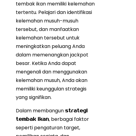
tembak ikan memiliki kelemahan
tertentu. Pelajari dan identifikasi
kelemahan musuh-musuh
tersebut, dan manfaatkan
kelemahan tersebut untuk
meningkatkan peluang Anda
dalam memenangkan jackpot
besar. Ketika Anda dapat
mengenali dan menggunakan
kelemahan musuh, Anda akan
memiliki keunggulan strategis
yang signifikan.
Dalam membangun
strategi
, berbagai faktor
tembak ikan
seperti pengaturan target,