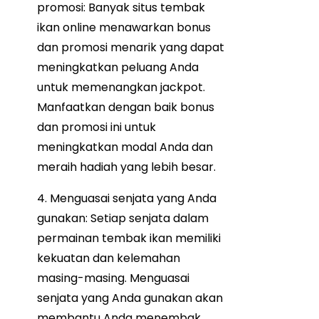
promosi: Banyak situs tembak
ikan online menawarkan bonus
dan promosi menarik yang dapat
meningkatkan peluang Anda
untuk memenangkan jackpot.
Manfaatkan dengan baik bonus
dan promosi ini untuk
meningkatkan modal Anda dan
meraih hadiah yang lebih besar.
4. Menguasai senjata yang Anda
gunakan: Setiap senjata dalam
permainan tembak ikan memiliki
kekuatan dan kelemahan
masing-masing. Menguasai
senjata yang Anda gunakan akan
membantu Anda menembak