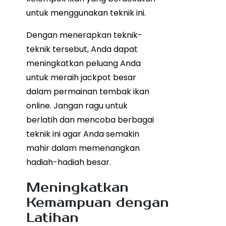
untuk menggunakan teknik ini.
Dengan menerapkan teknik-
teknik tersebut, Anda dapat
meningkatkan peluang Anda
untuk meraih jackpot besar
dalam permainan tembak ikan
online. Jangan ragu untuk
berlatih dan mencoba berbagai
teknik ini agar Anda semakin
mahir dalam memenangkan
hadiah-hadiah besar.
Meningkatkan
Kemampuan dengan
Latihan