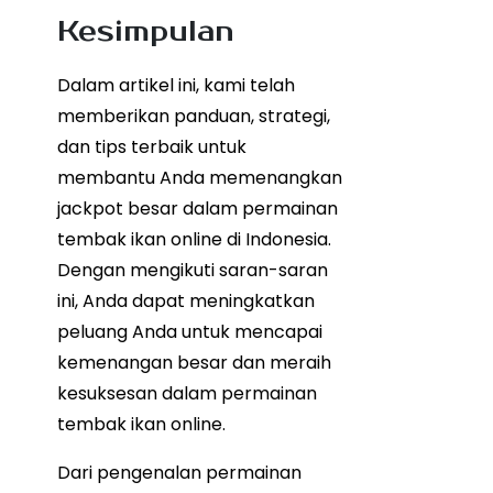
Kesimpulan
Dalam artikel ini, kami telah
memberikan panduan, strategi,
dan tips terbaik untuk
membantu Anda memenangkan
jackpot besar dalam permainan
tembak ikan online di Indonesia.
Dengan mengikuti saran-saran
ini, Anda dapat meningkatkan
peluang Anda untuk mencapai
kemenangan besar dan meraih
kesuksesan dalam permainan
tembak ikan online.
Dari pengenalan permainan