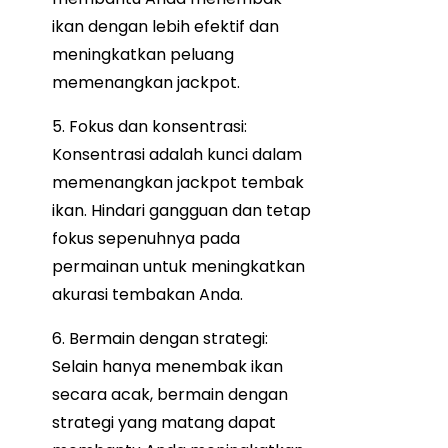
ikan dengan lebih efektif dan
meningkatkan peluang
memenangkan jackpot.
5. Fokus dan konsentrasi:
Konsentrasi adalah kunci dalam
memenangkan jackpot tembak
ikan. Hindari gangguan dan tetap
fokus sepenuhnya pada
permainan untuk meningkatkan
akurasi tembakan Anda.
6. Bermain dengan strategi:
Selain hanya menembak ikan
secara acak, bermain dengan
strategi yang matang dapat