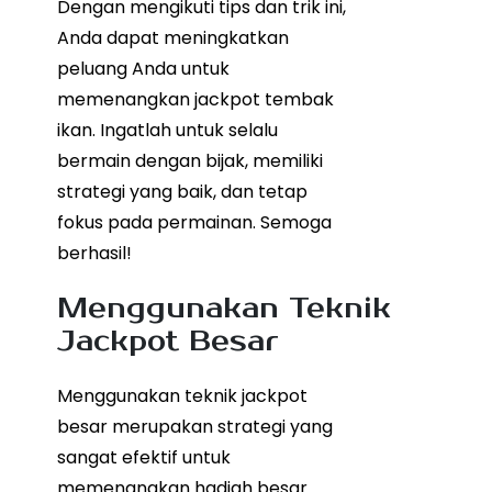
Dengan mengikuti tips dan trik ini,
Anda dapat meningkatkan
peluang Anda untuk
memenangkan jackpot tembak
ikan. Ingatlah untuk selalu
bermain dengan bijak, memiliki
strategi yang baik, dan tetap
fokus pada permainan. Semoga
berhasil!
Menggunakan Teknik
Jackpot Besar
Menggunakan teknik jackpot
besar merupakan strategi yang
sangat efektif untuk
memenangkan hadiah besar