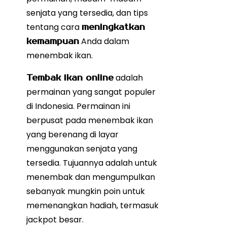
senjata yang tersedia, dan tips
tentang cara
meningkatkan
Anda dalam
kemampuan
menembak ikan.
adalah
Tembak ikan online
permainan yang sangat populer
di Indonesia. Permainan ini
berpusat pada menembak ikan
yang berenang di layar
menggunakan senjata yang
tersedia. Tujuannya adalah untuk
menembak dan mengumpulkan
sebanyak mungkin poin untuk
memenangkan hadiah, termasuk
jackpot besar.