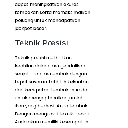
dapat meningkatkan akurasi
tembakan serta memaksimalkan
peluang untuk mendapatkan
jackpot besar.
Teknik Presisi
Teknik presisi melibatkan
keahlian dalam mengendalikan
senjata dan menembak dengan
tepat sasaran. Latihlah kekuatan
dan kecepatan tembakan Anda
untuk mengoptimalkan jumlah
ikan yang berhasil Anda tembak.
Dengan menguasai teknik presisi,
Anda akan memiliki kesempatan