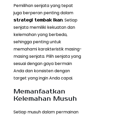
Pemilihan senjata yang tepat
juga berperan penting dalam
. Setiap
strategi tembak ikan
senjata memiliki kekuatan dan
kelemahan yang berbeda,
sehingga penting untuk
memahami karakteristik masing-
masing senjata. Pilih senjata yang
sesuai dengan gaya bermain
Anda dan konsisten dengan
target yang ingin Anda capai.
Memanfaatkan
Kelemahan Musuh
Setiap musuh dalam permainan