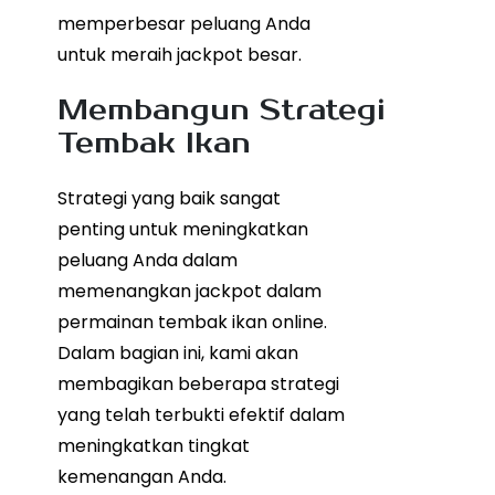
memperbesar peluang Anda
untuk meraih jackpot besar.
Membangun Strategi
Tembak Ikan
Strategi yang baik sangat
penting untuk meningkatkan
peluang Anda dalam
memenangkan jackpot dalam
permainan tembak ikan online.
Dalam bagian ini, kami akan
membagikan beberapa strategi
yang telah terbukti efektif dalam
meningkatkan tingkat
kemenangan Anda.