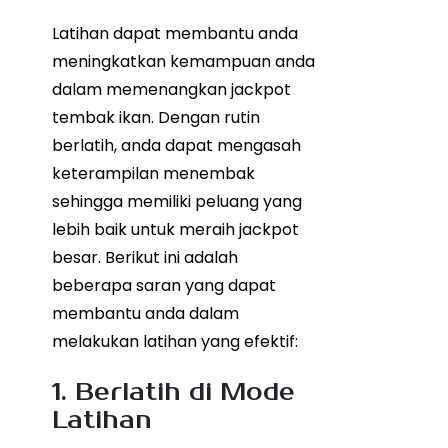
Latihan dapat membantu anda
meningkatkan kemampuan anda
dalam memenangkan jackpot
tembak ikan. Dengan rutin
berlatih, anda dapat mengasah
keterampilan menembak
sehingga memiliki peluang yang
lebih baik untuk meraih jackpot
besar. Berikut ini adalah
beberapa saran yang dapat
membantu anda dalam
melakukan latihan yang efektif:
1. Berlatih di Mode
Latihan